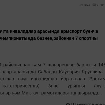
2123
0
ачта инвалидлар арасында армспорт буенча
ы чемпионатында безнең районнан 7 спортчы
 районыннан һәм 7 шәһәреннән барлыгы 14
ызлар арасында Сабадан Кәүсәрия Яруллина 
картлар һәм инвалидлар йортыннан Рөстә
категориясендә) 3нче урынны алуг
льләр һәм Мактау грамоталары тапшырылды.
Ф.Шәмсетдинова