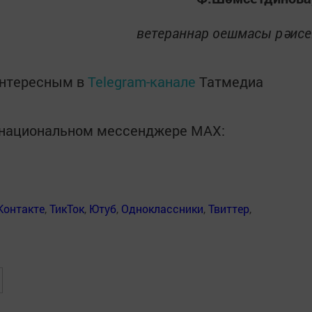
ветераннар оешмасы рәисе
интересным в
Telegram-канале
Татмедиа
в национальном мессенджере MАХ:
Контакте
,
ТикТок
,
Ютуб
,
Одноклассники
,
Твиттер
,