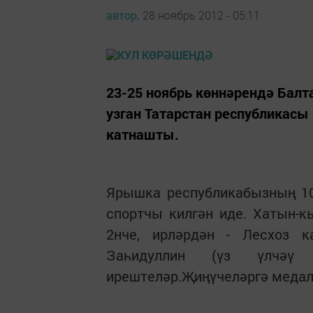
автор,
28 ноябрь 2012 - 05:11
23-25 ноябрь көннәрендә Балт
узган Татарстан рес­публикас
катнашты.
Ярышка республикабызның 10
спортчы килгән иде. Хатын-к
2нче, ирләрдән - Лесхоз 
Заһидуллин (үз үлчәү 
ирештеләр.Җиңүчеләргә меда