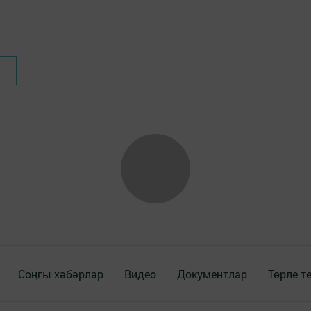
Соңгы хәбәрләр
Видео
Документлар
Төрле т