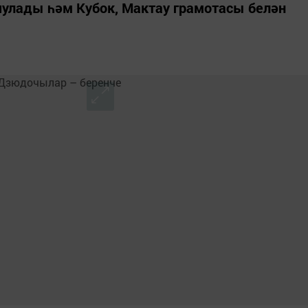
яулады һәм Кубок, Мактау грамотасы белән