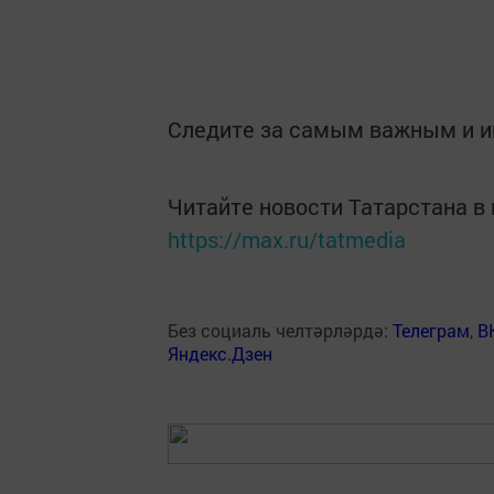
Следите за самым важным и 
Читайте новости Татарстана 
https://max.ru/tatmedia
Без социаль челтәрләрдә:
Телеграм
,
В
Яндекс.Дзен