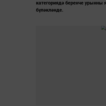
категориядә беренче урынны 
бүләкләнде.