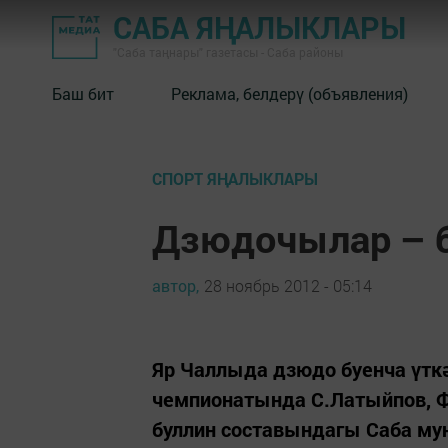
САБА ЯҢАЛЫКЛАРЫ
"Саба таңнары" газетасы - Саба районы
Баш бит
Реклама, белдерү (объявления)
СПОРТ ЯҢАЛЫКЛАРЫ
Дзюдочылар – 
автор,
28 ноябрь 2012 - 05:14
Яр Чаллыда дзюдо буенча үтк
чемпионатында С.Латыйпов, Ф.Г
буллин составындагы Саба мун