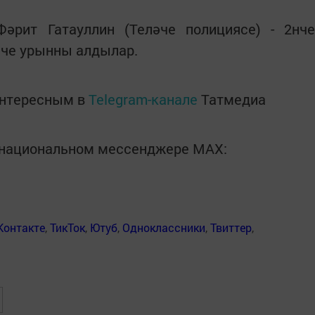
Фәрит Гатауллин (Теләче полициясе) - 2нче
нче урынны алдылар.
интересным в
Telegram-канале
Татмедиа
в национальном мессенджере MАХ:
Контакте
,
ТикТок
,
Ютуб
,
Одноклассники
,
Твиттер
,