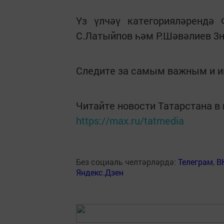
Үз үлчәү категорияләрендә 
С.Латыйпов һәм Р.Шәвәлиев 3
Следите за самым важным и 
Читайте новости Татарстана 
https://max.ru/tatmedia
Без социаль челтәрләрдә:
Телеграм
,
В
Яндекс.Дзен