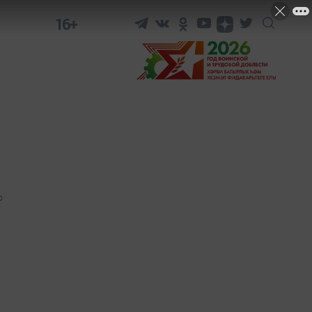
16+
0