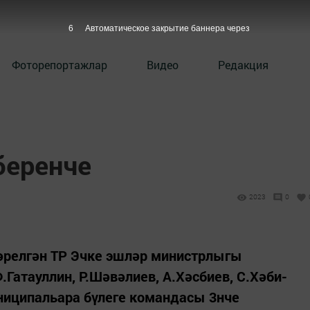
5
Автоматическое закрытие баннера через
Фоторепортажлар
Видео
Редакция
беренче
2023
0
әрелгән ТР Эчке эшләр министрлыгы
ата­уллин, Р.Шәвәлиев, А.Хәсбиев, С.Хәби­
иципальара­ бүлеге командасы 3нче