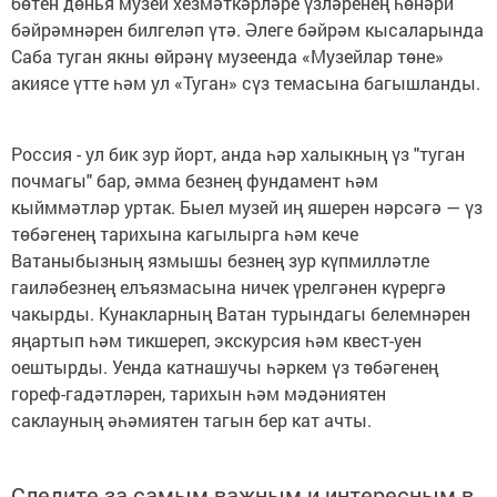
бөтен дөнья музей хезмәткәрләре үзләренең һөнәри
бәйрәмнәрен билгеләп үтә. Әлеге бәйрәм кысаларында
Саба туган якны өйрәнү музеенда «Музейлар төне»
акиясе үтте һәм ул «Туган» сүз темасына багышланды.
Россия - ул бик зур йорт, анда һәр халыкның үз "туган
почмагы" бар, әмма безнең фундамент һәм
кыйммәтләр уртак. Быел музей иң яшерен нәрсәгә — үз
төбәгенең тарихына кагылырга һәм кече
Ватаныбызның язмышы безнең зур күпмилләтле
гаиләбезнең елъязмасына ничек үрелгәнен күрергә
чакырды. Кунакларның Ватан турындагы белемнәрен
яңартып һәм тикшереп, экскурсия һәм квест-уен
оештырды. Уенда катнашучы һәркем үз төбәгенең
гореф-гадәтләрен, тарихын һәм мәдәниятен
саклауның әһәмиятен тагын бер кат ачты.
Следите за самым важным и интересным в