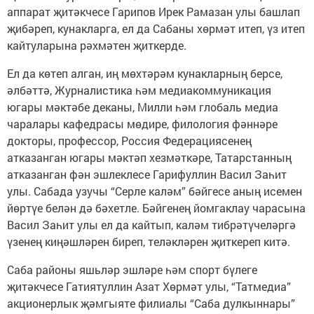
аппарат җитәкчесе Гарипов Ирек Рамазан улы башлап
җибәреп, кунакларга, ел да Сабаны хөрмәт итеп, үз итеп
кайтуларына рәхмәтен җиткерде.
Ел да көтеп алган, иң мөхтәрәм кунакларның берсе,
әлбәттә, Журналистика һәм медиакоммуникация
югары мәктәбе деканы, Милли һәм глобаль медиа
чаралары кафедрасы мөдире, филология фәннәре
докторы, профессор, Россия Федерациясенең
атказанган югары мәктәп хезмәткәре, Татарстанның
атказанган фән эшлеклесе Гарифуллин Васил Заһит
улы. Сабада узучы “Серле каләм” бәйгесе аның исемен
йөртүе белән дә бәхетле. Бәйгенең йомгаклау чарасына
Васил Заһит улы ел да кайтып, каләм тибрәтүчеләргә
үзенең киңәшләрен биреп, теләкләрен җиткереп китә.
Саба районы яшьләр эшләре һәм спорт бүлеге
җитәкчесе Гатиятуллин Азат Хөрмәт улы, “Татмедиа”
акционерлык җәмгыяте филиалы “Саба дулкыннары”