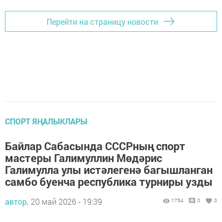
Перейти на страницу новости
СПОРТ ЯҢАЛЫКЛАРЫ
Байлар Сабасында СССРның спорт
мастеры Галимуллин Мөдәрис
Галимулла улы истәлегенә багышланган
самбо буенча республика турниры узды
автор,
20 май 2026 - 19:39
1754
0
0