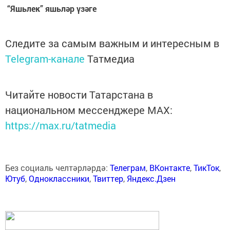
“Яшьлек” яшьләр үзәге
Следите за самым важным и интересным в
Telegram-канале
Татмедиа
Читайте новости Татарстана в
национальном мессенджере MАХ:
https://max.ru/tatmedia
Без социаль челтәрләрдә:
Телеграм
,
ВКонтакте
,
ТикТок
,
Ютуб
,
Одноклассники
,
Твиттер
,
Яндекс.Дзен