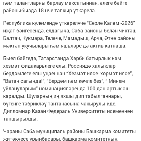
һәм талантларны барлау максатыннан, әлеге бәйге
районыбызда 18 нче тапкыр үткәрелә.
Республика күләмендә үткәрелүче “Серле Каләм -2026”
иҗат бәйгесендә, елдагыча, Саба районы белән чиктәш
Балтач, Кукмара, Теләче, Мамадыш, Арча, Әтнә районы
мәктәп укучылары һәм яшьләре дә актив катнаша.
Быел бәйгедә, Татарстанда Хәрби батырлык һәм
хезмәт фидакарьлеге елы, Россиядә халыклар
бердәмлеге елы уңаеннан “Хезмәт иясе- хөрмәт иясе”,
“Ватан сагында!”, “Бердәм һәм көчле без”, “ Минем
уйлануларым” номинацияләрендә 100 дән артык эш
каралды. Шуларның иң яхшы дип табылганнары,
бүгенге тәбрикләү тантанасына чакырулы иде.
Дипломнар Казан Федераль Университеты исеменнән
тапшырылды.
Чараны Саба муниципаль районы Башкарма комитеты
җитәкчесе урынбасары, башкарма комитетның