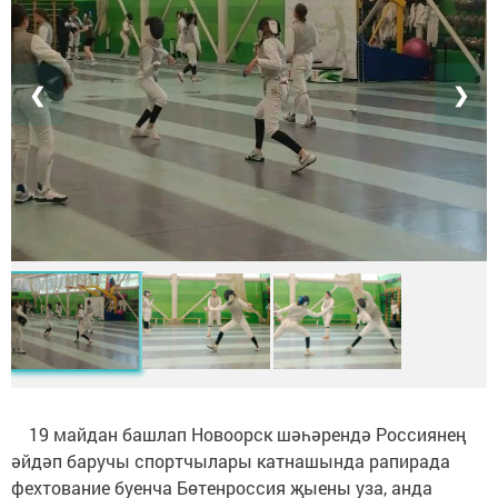
❮
❯
19 майдан башлап Новоорск шәһәрендә Россиянең
әйдәп баручы спортчылары катнашында рапирада
фехтование буенча Бөтенроссия җыены уза, анда