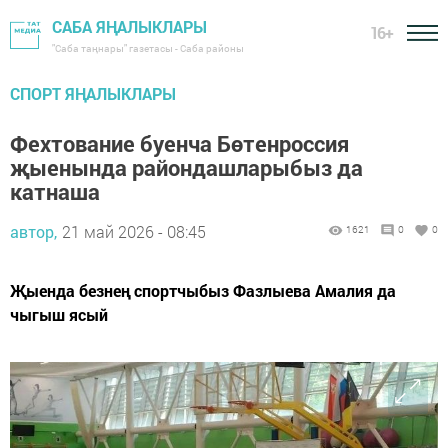
САБА ЯҢАЛЫКЛАРЫ
16+
"Саба таңнары" газетасы - Саба районы
СПОРТ ЯҢАЛЫКЛАРЫ
Фехтование буенча Бөтенроссия
җыенында райондашларыбыз да
катнаша
автор,
21 май 2026 - 08:45
1621
0
0
Җыенда безнең спортчыбыз Фазлыева Амалия да
чыгыш ясый