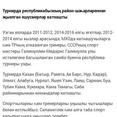
Турнирда республикабызның район-шәһәрләреннән
җыелган яшүсмерләр катнашты
Узган ялларда 2011-2012, 2014-2016 елгы егетләр, 2012-
2014 елгы кызлар арасында, МХОда катнашучыларга
һәм ТРның атказанган тренеры, СССРның спорт
мастеры Галимуллин Мөдәрис Галимулла улы
истәлегенә багышланган самбо буенча республика
турниры узды.
Турнирда Казан (Батыр, Ракета, Ак Барс, Нур, Кадар),
Әлмәт, Алабуга, Нурлат, Яшел Үзән, Лаеш, Сарман, Буа,
Түбән Кама, Кукмара, Кама Тамагы, Саба
районнарыннан командалар катнашты.
Спортчыларны һәм тренерларны уңышлы чыгышлары
белән котлыйбыз. Сәламәтлек һәм алга таба спорт
карьерасында уңышлар телибез.