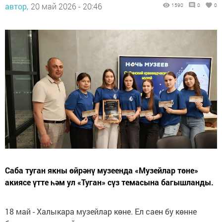
автор,
20 май 2026 - 20:46
1590
0
0
Саба туган якны өйрәнү музеенда «Музейлар төне»
акиясе үтте һәм ул «Туган» сүз темасына багышланды.
18 май - Халыкара музейлар көне. Ел саен бу көнне