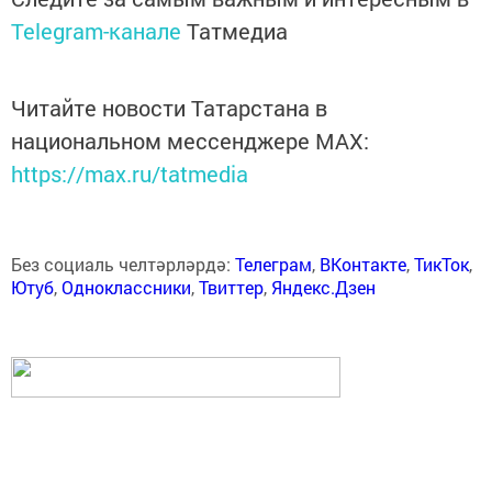
Telegram-канале
Татмедиа
Читайте новости Татарстана в
национальном мессенджере MАХ:
https://max.ru/tatmedia
Без социаль челтәрләрдә:
Телеграм
,
ВКонтакте
,
ТикТок
,
Ютуб
,
Одноклассники
,
Твиттер
,
Яндекс.Дзен