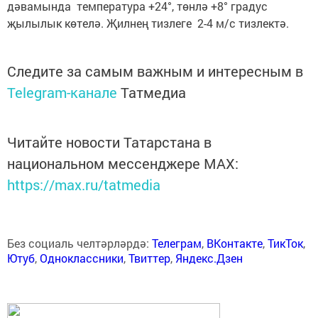
дәвамында температура +24°, төнлә +8° градус
җылылык көтелә. Җилнең тизлеге 2-4 м/с тизлектә.
Следите за самым важным и интересным в
Telegram-канале
Татмедиа
Читайте новости Татарстана в
национальном мессенджере MАХ:
https://max.ru/tatmedia
Без социаль челтәрләрдә:
Телеграм
,
ВКонтакте
,
ТикТок
,
Ютуб
,
Одноклассники
,
Твиттер
,
Яндекс.Дзен