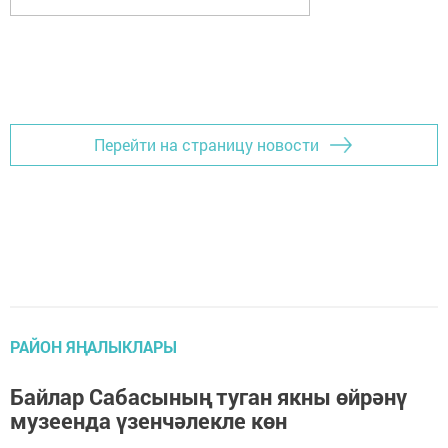
Перейти на страницу новости
РАЙОН ЯҢАЛЫКЛАРЫ
Байлар Сабасының туган якны өйрәнү
музеенда үзенчәлекле көн