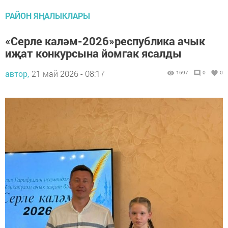
РАЙОН ЯҢАЛЫКЛАРЫ
«Серле каләм-2026»республика ачык
иҗат конкурсына йомгак ясалды
автор,
21 май 2026 - 08:17
1697
0
0