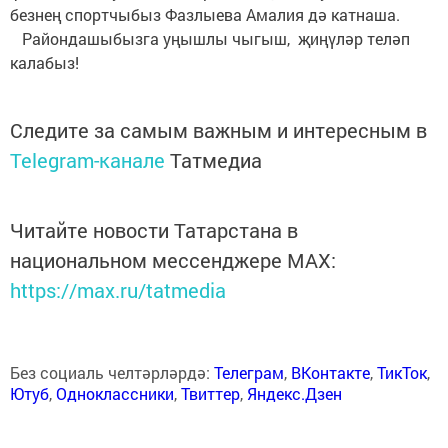
безнең спортчыбыз Фазлыева Амалия дә катнаша.
Райондашыбызга уңышлы чыгыш, җиңүләр теләп
калабыз!
Следите за самым важным и интересным в
Telegram-канале
Татмедиа
Читайте новости Татарстана в
национальном мессенджере MАХ:
https://max.ru/tatmedia
Без социаль челтәрләрдә:
Телеграм
,
ВКонтакте
,
ТикТок
,
Ютуб
,
Одноклассники
,
Твиттер
,
Яндекс.Дзен