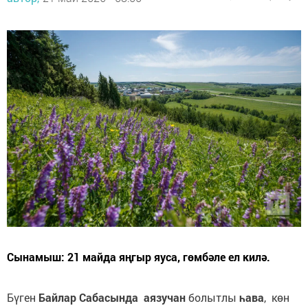
Сынамыш: 21 майда яңгыр яуса, гөмбәле ел килә.
Бүген
Байлар
Сабасында аязучан
болытлы
һава
, көн