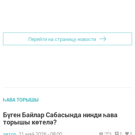
Перейти на страницу новости
ҺАВА ТОРЫШЫ
Бүген Байлар Сабасында нинди һава
торышы көтелә?
автор,
21 май 2026 - 08:00
1574
0
0