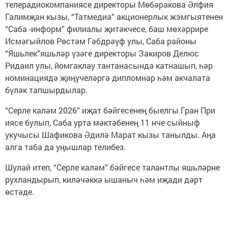
телерадиокомпаниясе директоры Мөбәракова Әлфия
Галимҗан кызы, “Татмедиа” акционерлык жэмгыятенен
“Саба -информ” филиалы җитәкчесе, баш мөхәррире
Исмәгыйлов Рөстәм Гәбдрәүф улы, Саба районы
“Яшьлек”яшьләр үзәге директоры Закиров Делюс
Ридаил улы, йомгаклау тантанасында катнашып, һәр
номинациядә җиңүчеләргә дипломнар һәм акчалата
бүләк тапшырдылар.
“Серле каләм 2026” иҗат бәйгесенең быелгы Гран При
иясе булып, Саба урта мәктәбенең 11 нче сыйныф
укучысы Шафикова Әдилә Марат кызы танылды. Аңа
алга таба да уңышлар телибез.
Шулай итеп, “Серле каләм” бәйгесе талантлы яшьләрне
рухландырып, киләчәккә ышаныч һәм иҗади дәрт
өстәде.