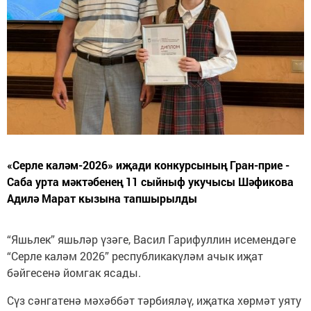
«Серле каләм-2026» иҗади конкурсының Гран-прие -
Саба урта мәктәбенең 11 сыйныф укучысы Шәфикова
Адилә Марат кызына тапшырылды
“Яшьлек” яшьләр үзәге, Васил Гарифуллин исемендәге
“Серле каләм 2026” республикакүләм ачык иҗат
бәйгесенә йомгак ясады.
Сүз сәнгатенә мәхәббәт тәрбияләү, иҗатка хөрмәт уяту