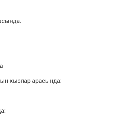
асында:
а
тын-кызлар арасында:
а: