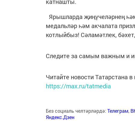
катнашты.
Ярышларда җиңүчеләрнең һәм
медальләр һәм акчалата призл
котлыйбыз! Сәламәтлек, бәхет
Следите за самым важным и 
Читайте новости Татарстана 
https://max.ru/tatmedia
Без социаль челтәрләрдә:
Телеграм
,
В
Яндекс.Дзен