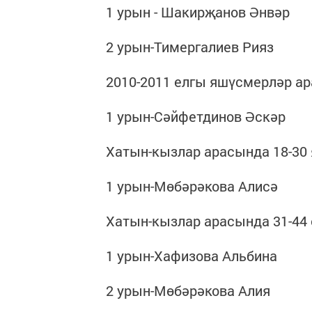
1 урын - Шакирҗанов Әнвәр
2 урын-Тимергалиев Рияз
2010-2011 елгы яшүсмерләр а
1 урын-Сәйфетдинов Әскәр
Хатын-кызлар арасында 18-30
1 урын-Мөбәрәкова Алисә
Хатын-кызлар арасында 31-44 
1 урын-Хафизова Альбина
2 урын-Мөбәрәкова Алия