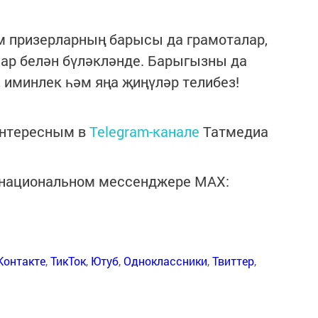
 призерларның барысы да грамоталар,
ар белән бүләкләнде. Барыгызны да
, иминлек һәм яңа җиңүләр телибез!
интересным в
Telegram-канале
Татмедиа
в национальном мессенджере MАХ:
Контакте
,
ТикТок
,
Ютуб
,
Одноклассники
,
Твиттер
,