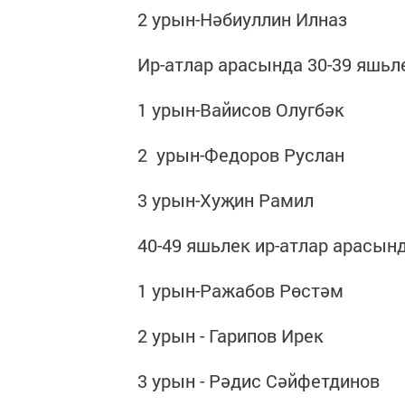
2 урын-Нәбиуллин Илназ
Ир-атлар арасында 30-39 яшьл
1 урын-Вайисов Олугбәк
2 урын-Федоров Руслан
3 урын-Хуҗин Рамил
40-49 яшьлек ир-атлар арасынд
1 урын-Ражабов Рөстәм
2 урын - Гарипов Ирек
3 урын - Рәдис Сәйфетдинов