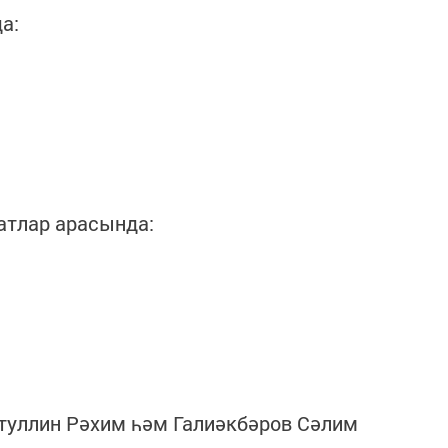
а:
-атлар арасында:
туллин Рәхим һәм Галиәкбәров Сәлим