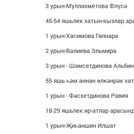
3 урын-Муллахметова Флүсә
45-54 яшьлек хатын-кызлар ар
1 урын-Хасимова Гөлнара
2 урын-Вәлиева Эльмира
3 урын - Шәмсетдинова Альбин
55 яшь һәм аннан өлкәнрәк ха
1 урын - Фәсхетдинова Равия
18-29 яшьлек ир-атлар арасынд
1 урын-Җиһаншин Илшат