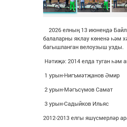
2026 елның 13 июнендә Байл
балаларны яклау көненә һәм 
багышланган велоузыш узды.
Нәтиҗә: 2014 елда туган һәм 
1 урын-Нигъмәтҗанов Әмир
2 урын-Мәгъсүмов Самат
3 урын-Садыйков Ильяс
2012-2013 елгы яшүсмерләр а