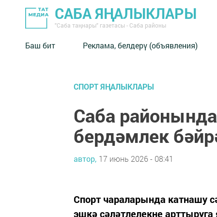
САБА ЯҢАЛЫКЛАРЫ
"Саба таңнары" газетасы - Саба районы
Баш бит
Реклама, белдерү (объявления)
СПОРТ ЯҢАЛЫКЛАРЫ
Саба районында
бердәмлек бәйр
автор,
17 июнь 2026 - 08:41
Спорт чараларында катнашу с
эшкә сәләтлелекне арттыруга 