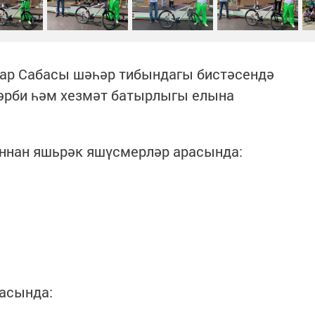
ар Сабасы шәһәр тибындагы бистәсендә
хәрби һәм хезмәт батырлыгы елына
аннан яшьрәк яшүсмерләр арасында:
расында: