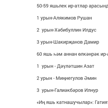
50-59 яшьлек ир-атлар арасынд
1 урын-Алякимов Рушан
2 урын-Хәбибуллин Илдус
3 урын-Шакирҗанов Дамир
60 яшь һәм аннан өлкәнрәк ир
1 урын - Дәүләтшин Азат
2 урын - Миңнегулов Әмин
3 урын-Галиәкбәров Илнур
«Иң яшь катнашучылар»: Гатия