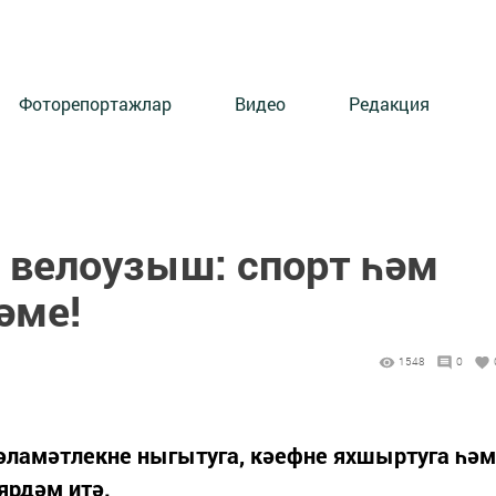
Фоторепортажлар
Видео
Редакция
 велоузыш: спорт һәм
әме!
1548
0
әламәтлекне ныгытуга, кәефне яхшыртуга һәм
ярдәм итә.