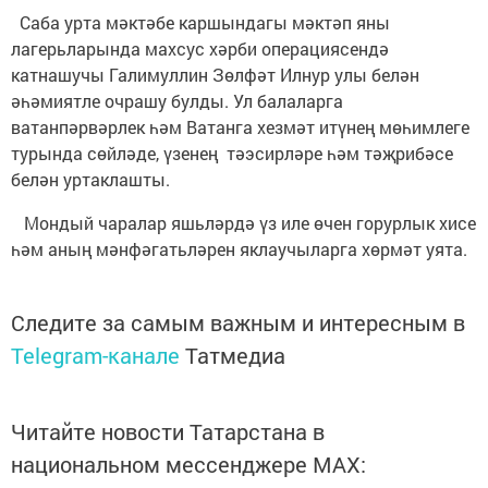
Саба урта мәктәбе каршындагы мәктәп яны
лагерьларында махсус хәрби операциясендә
катнашучы Галимуллин Зөлфәт Илнур улы белән
әһәмиятле очрашу булды. Ул балаларга
ватанпәрвәрлек һәм Ватанга хезмәт итүнең мөһимлеге
турында сөйләде, үзенең тәэсирләре һәм тәҗрибәсе
белән уртаклашты.
Мондый чаралар яшьләрдә үз иле өчен горурлык хисе
һәм аның мәнфәгатьләрен яклаучыларга хөрмәт уята.
Следите за самым важным и интересным в
Telegram-канале
Татмедиа
Читайте новости Татарстана в
национальном мессенджере MАХ: