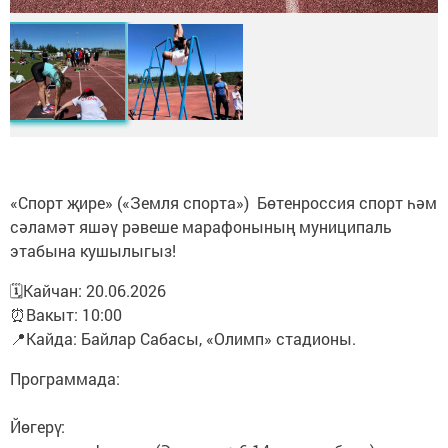
«Спорт җире» («Земля спорта») Бөтенроссия спорт һәм
сәламәт яшәү рәвеше марафонының муниципаль
этабына кушылыгыз!
🗓Кайчан: 20.06.2026
⏰Вакыт: 10:00
📍Кайда: Байлар Сабасы, «Олимп» стадионы.
Программада:
Йөгерү: