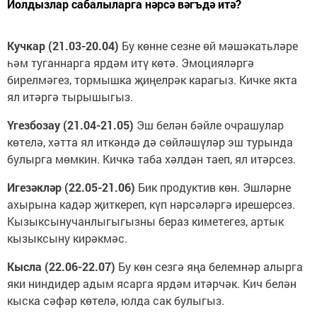
Йолдызлар сабалыларга нәрсә вәгъдә итә?
Кучкар (21.03-20.04)
Бу көнне сезне өй мәшәкатьләре
һәм туганнарга ярдәм итү көтә. Эмоцияләргә
бирелмәгез, тормышка җиңелрәк карагыз. Кичке якта
ял итәргә тырышыгыз.
Үгезбозау (21.04-21.05)
Эш белән бәйле очрашулар
көтелә, хәтта ял иткәндә дә сөйләшүләр эш турында
булырга мөмкин. Кичкә таба хәлдән таеп, ял итәрсез.
Игезәкләр (22.05-21.06)
Бик продуктив көн. Эшләрне
ахырына кадәр җиткереп, күп нәрсәләргә ирешерсез.
Кызыксынучанлыгыгызны бераз киметегез, артык
кызыксыну кирәкмәс.
Кысла (22.06-22.07)
Бу көн сезгә яңа белемнәр алырга
яки ниндидер адым ясарга ярдәм итәрчәк. Кич белән
кыска сәфәр көтелә, юлда сак булыгыз.