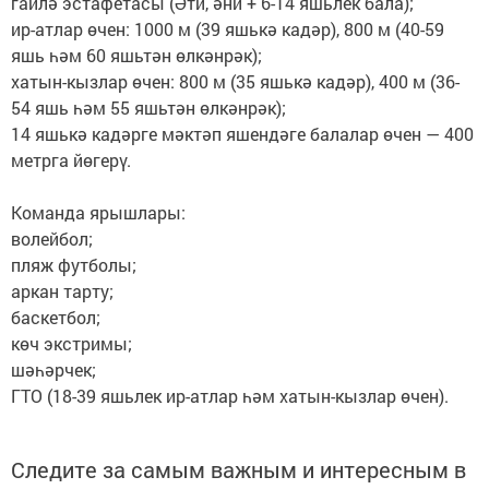
гаилә эстафетасы (Әти, әни + 6-14 яшьлек бала);
ир-атлар өчен: 1000 м (39 яшькә кадәр), 800 м (40-59
яшь һәм 60 яшьтән өлкәнрәк);
хатын-кызлар өчен: 800 м (35 яшькә кадәр), 400 м (36-
54 яшь һәм 55 яшьтән өлкәнрәк);
14 яшькә кадәрге мәктәп яшендәге балалар өчен — 400
метрга йөгерү.
Команда ярышлары:
волейбол;
пляж футболы;
аркан тарту;
баскетбол;
көч экстримы;
шәһәрчек;
ГТО (18-39 яшьлек ир-атлар һәм хатын-кызлар өчен).
Следите за самым важным и интересным в