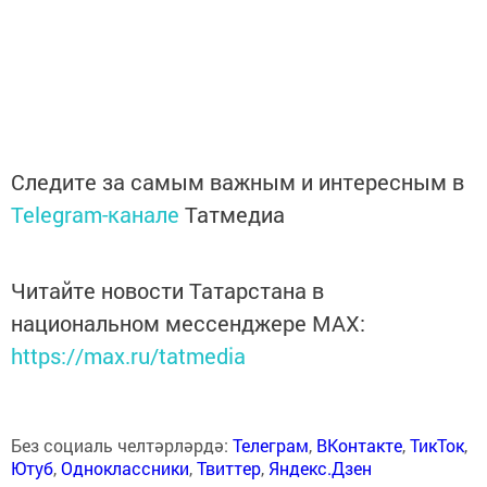
Следите за самым важным и интересным в
Telegram-канале
Татмедиа
Читайте новости Татарстана в
национальном мессенджере MАХ:
https://max.ru/tatmedia
Без социаль челтәрләрдә:
Телеграм
,
ВКонтакте
,
ТикТок
,
Ютуб
,
Одноклассники
,
Твиттер
,
Яндекс.Дзен