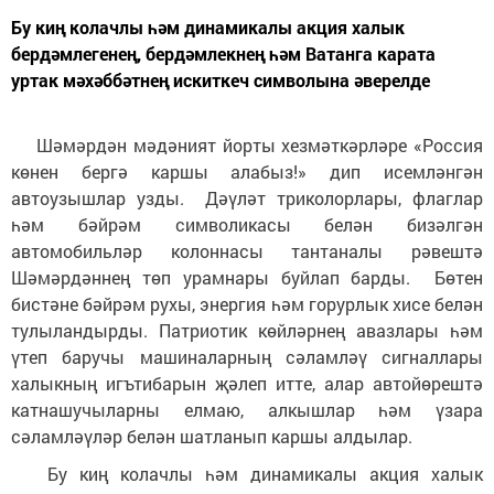
Бу киң колачлы һәм динамикалы акция халык
бердәмлегенең, бердәмлекнең һәм Ватанга карата
уртак мәхәббәтнең искиткеч символына әверелде
Шәмәрдән мәдәният йорты хезмәткәрләре «Россия
көнен бергә каршы алабыз!» дип исемләнгән
автоузышлар узды. Дәүләт триколорлары, флаглар
һәм бәйрәм символикасы белән бизәлгән
автомобильләр колоннасы тантаналы рәвештә
Шәмәрдәннең төп урамнары буйлап барды. Бөтен
бистәне бәйрәм рухы, энергия һәм горурлык хисе белән
тулыландырды. Патриотик көйләрнең авазлары һәм
үтеп баручы машиналарның сәламләү сигналлары
халыкның игътибарын җәлеп итте, алар автойөрештә
катнашучыларны елмаю, алкышлар һәм үзара
сәламләүләр белән шатланып каршы алдылар.
Бу киң колачлы һәм динамикалы акция халык