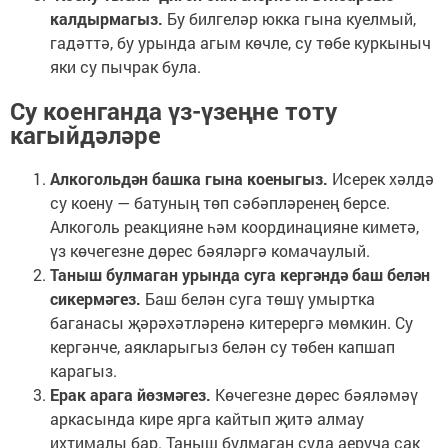
калдырмагыз.
Бу билгеләр юкка гына куелмый,
гадәттә, бу урында агым көчле, су төбе куркыныч
яки су пычрак була.
Су коенганда үз-үзеңне тоту
кагыйдәләре
Алкогольдән башка гына коеныгыз.
Исерек хәлдә
су коену — батуның төп сәбәпләренең берсе.
Алкоголь реакцияне һәм координацияне киметә,
үз көчегезне дөрес бәяләргә комачаулый.
Таныш булмаган урында суга кергәндә баш белән
сикермәгез.
Баш белән суга төшү умыртка
баганасы җәрәхәтләренә китерергә мөмкин. Су
кергәнче, аякларыгыз белән су төбен капшап
карагыз.
Ерак арага йөзмәгез.
Көчегезне дөрес бәяләмәү
аркасында кире ярга кайтып җитә алмау
ихтималы бар. Таныш булмаган суда аеруча сак