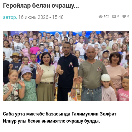
Геройлар белән очрашу...
автор,
16 июнь 2026 - 15:48
302
0
0
Саба урта мәктәбе базасында Галимуллин Зөлфәт
Илнур улы белән әһәмиятле очрашу булды.