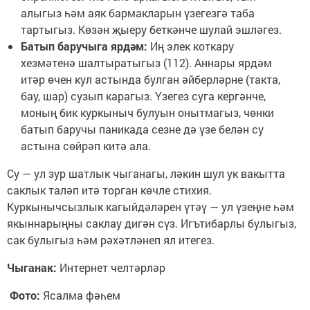
алыгыз һәм аяк бармакларын үзегезгә таба
тартыгыз. Көзән җыеру беткәнче шулай эшләгез.
Батып баручыга ярдәм:
Иң элек коткару
хезмәтенә шалтыратыгыз (112). Аннары ярдәм
итәр өчен кул астында булган әйберләрне (такта,
бау, шар) сузып карагыз. Үзегез суга кергәнче,
моның бик куркыныч булуын онытмагыз, чөнки
батып баручы паникада сезне дә үзе белән су
астына сөйрәп китә ала.
Су — ул зур шатлык чыганагы, ләкин шул ук вакытта
саклык таләп итә торган көчле стихия.
Куркынычсызлык кагыйдәләрен үтәү — ул үзеңне һәм
якыннарыңны саклау дигән сүз. Игътибарлы булыгыз,
сак булыгыз һәм рәхәтләнеп ял итегез.
Чыганак:
Интернет челтәрләр
Фото:
Ясалма фәһем