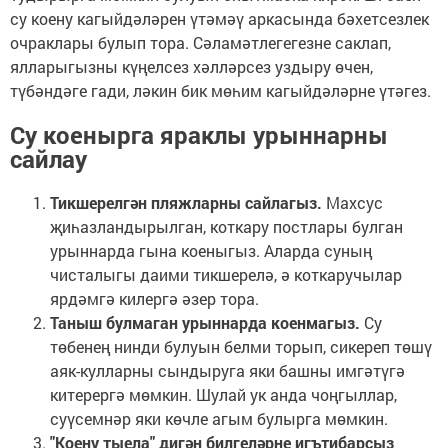
су коену кагыйдәләрен үтәмәү аркасында бәхетсезлек
очраклары булып тора. Сәламәтлегегезне саклап,
ялларыгызны күңелсез хәлләрсез уздыру өчен,
түбәндәге гади, ләкин бик мөһим кагыйдәләрне үтәгез.
Су коенырга яраклы урыннарны
сайлау
Тикшерелгән пляжларны сайлагыз.
Махсус
җиһазландырылган, коткару постлары булган
урыннарда гына коеныгыз. Аларда суның
чисталыгы даими тикшерелә, ә коткаручылар
ярдәмгә килергә әзер тора.
Таныш булмаган урыннарда коенмагыз.
Су
төбенең нинди булуын белми торып, сикереп төшү
аяк-кулларны сындыруга яки башны имгәтүгә
китерергә мөмкин. Шулай ук анда чоңгыллар,
суүсемнәр яки көчле агым булырга мөмкин.
"Коену тыела" дигән билгеләрне игътибарсыз