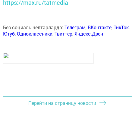
https://max.ru/tatmedia
Без социаль челтәрләрдә:
Телеграм
,
ВКонтакте
,
ТикТок
,
Ютуб
,
Одноклассники
,
Твиттер
,
Яндекс.Дзен
Перейти на страницу новости