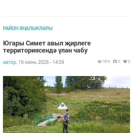
РАЙОН ЯҢАЛЫКЛАРЫ
Югары Симет авыл җирлеге
территориясендә үлән чабу
автор,
16 июнь 2026 - 14:59
1514
0
0