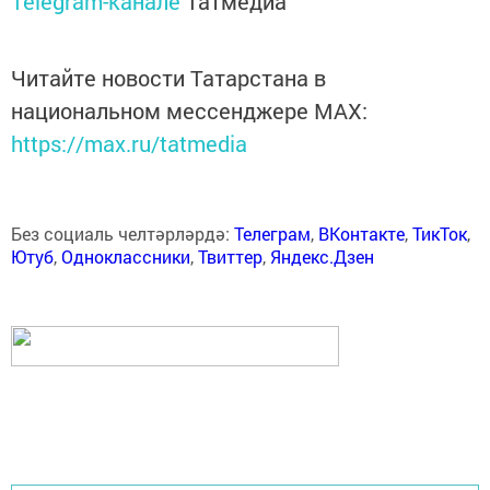
Telegram-канале
Татмедиа
Читайте новости Татарстана в
национальном мессенджере MАХ:
https://max.ru/tatmedia
Без социаль челтәрләрдә:
Телеграм
,
ВКонтакте
,
ТикТок
,
Ютуб
,
Одноклассники
,
Твиттер
,
Яндекс.Дзен