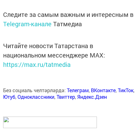
Следите за самым важным и интересным в
Telegram-канале
Татмедиа
Читайте новости Татарстана в
национальном мессенджере MАХ:
https://max.ru/tatmedia
Без социаль челтәрләрдә:
Телеграм
,
ВКонтакте
,
ТикТок
,
Ютуб
,
Одноклассники
,
Твиттер
,
Яндекс.Дзен