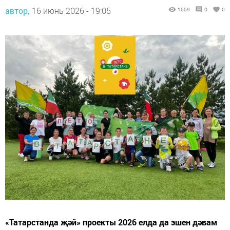
автор,
16 июнь 2026 - 19:05
1559
0
0
«Татарстанда җәй» проекты 2026 елда да эшен дәвам