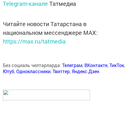
Telegram-канале
Татмедиа
Читайте новости Татарстана в
национальном мессенджере MАХ:
https://max.ru/tatmedia
Без социаль челтәрләрдә:
Телеграм
,
ВКонтакте
,
ТикТок
,
Ютуб
,
Одноклассники
,
Твиттер
,
Яндекс.Дзен