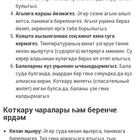
булыгыз.
Агымга каршы йөзмәгез.
Әгәр сезне агым алып
китсә, паникага бирелмәгез. Агым уңаена бераз
йөзеп, әкренләп ярга таба борылыгыз.
Кояшта кызынганнан соң кинәт кенә суга
кермәгез.
Температураның кинәт үзгәрүе тәнне
көзән җыертуга (судорога) китерергә мөмкин. Су
керер алдыннан күләгәдә бераз ял итеп алыгыз.
Балаларны күз уңыннан ычкындырмагыз.
Бала
суда булганда, аңардан бер генә секундка да күз
алмаска кирәк. Коткару жилеты (спасательный
жилет) кигән булса да, баланы үзе генә
калдырмагыз.
Коткару чаралары һәм беренче
ярдәм
Көзән җыеру:
Әгәр суда көзән җыерса, паникага
бирелмәгез. Тиз генә аркагызга ятыгыз, тын