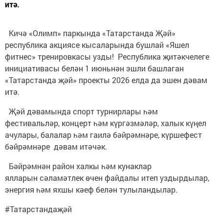
итә.
Кичә «Олимп» паркында «Татарстанда Җәй»
республика акциясе кысаларында бушлай «Яшел
фитнес» тренировкасы узды! Республика җитәкчелеге
инициативасы белән 1 июньнән эшли башлаган
«Татарстанда җәй» проекты 2026 елда да эшен дәвам
итә.
Җәй дәвамында спорт турнирлары һәм
фестивальләр, концерт һәм күргәзмәләр, халык күңел
ачулары, балалар һәм гаилә бәйрәмнәре, күршефест
бәйрәмнәре дәвам итәчәк.
Бәйрәмнән район халкы һәм кунаклар
ялларын сәламәтлек өчен файдалы итеп уздырдылар,
энергия һәм яхшы кәеф белән тулыландылар.
#Татарстандаҗәй