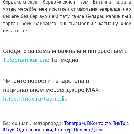
бердәмлегенең, бердәмлекнең һәм Ватанга карата
уртак мәхәббәтнең искиткеч символына әверелде, һәр
кешегә без бер зур һәм тату гаилә буларак каршылый
торган бөек бәйрәмгә онытылмаслык катнашу хисе
бүләк итте.
Следите за самым важным и интересным в
Telegram-канале
Татмедиа
Читайте новости Татарстана в
национальном мессенджере MАХ:
https://max.ru/tatmedia
Без социаль челтәрләрдә:
Телеграм
,
ВКонтакте
,
ТикТок
,
Ютуб
,
Одноклассники
,
Твиттер
,
Яндекс.Дзен