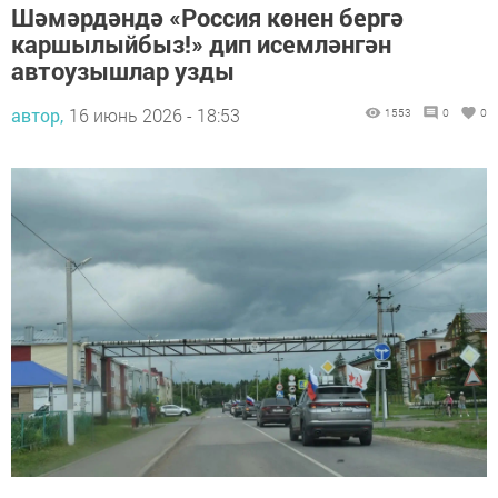
Шәмәрдәндә «Россия көнен бергә
каршылыйбыз!» дип исемләнгән
автоузышлар узды
автор,
16 июнь 2026 - 18:53
1553
0
0