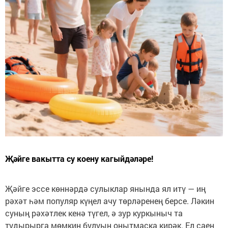
Җәйге вакытта су коену кагыйдәләре!
Җәйге эссе көннәрдә сулыклар янында ял итү — иң
рәхәт һәм популяр күңел ачу төрләренең берсе. Ләкин
суның рәхәтлек кенә түгел, ә зур куркыныч та
тудырырга мөмкин булуын онытмаска кирәк. Ел саен