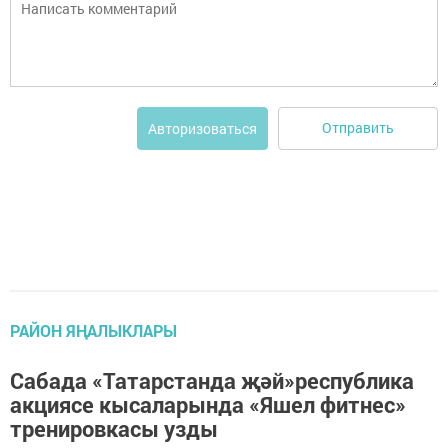
Отправить
Авторизоваться
РАЙОН ЯҢАЛЫКЛАРЫ
Сабада «Татарстанда җәй»республика
акциясе кысаларында «Яшел фитнес»
тренировкасы узды