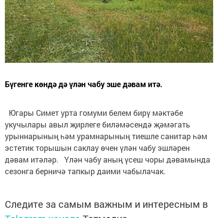
Бүгенге көндә дә үлән чабу эше дәвам итә.
Югары Симет урта гомуми белем бирү мәктәбе
укучылары авыл җирлеге биләмәсендә җәмәгать
урыннарының һәм урамнарының тиешле санитар һәм
эстетик торышын саклау өчен үлән чабу эшләрен
дәвам итәләр.⠀Үлән чабу аның үсеш чоры дәвамында
сезонга берничә тапкыр даими чабылачак.
Следите за самым важным и интересным в