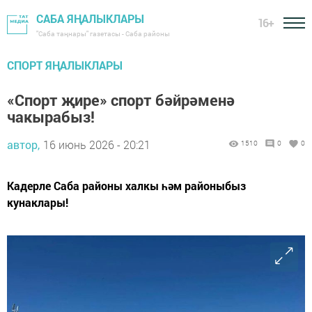
САБА ЯҢАЛЫКЛАРЫ
16+
"Саба таңнары" газетасы - Саба районы
СПОРТ ЯҢАЛЫКЛАРЫ
«Спорт җире» спорт бәйрәменә
чакырабыз!
автор,
16 июнь 2026 - 20:21
1510
0
0
Кадерле Саба районы халкы һәм районыбыз
кунаклары!