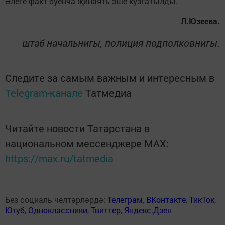
Әлеге факт буенча җинаять эше кузгатылды.
Л.Юзеева.
штаб начальнигы, полиция подполковнигы.
Следите за самым важным и интересным в
Telegram-канале
Татмедиа
Читайте новости Татарстана в
национальном мессенджере MАХ:
https://max.ru/tatmedia
Без социаль челтәрләрдә:
Телеграм
,
ВКонтакте
,
ТикТок
,
Ютуб
,
Одноклассники
,
Твиттер
,
Яндекс.Дзен