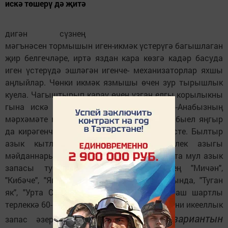
искә төшерү дә җитә
дигән сүзнең
мәгънәсен тормышын иген-икмәк үстерүгә багышлаган
җир белгечләре, иртә яздан кара көзгә кадәр басуда
иген үстерүдә эшләгән игенче- механизаторлар яхшы
аңлыйлар. Чөнки икмәк язмышы өчен зур тырышлык
куела. Чагыштырып карау өчен узган елгы корылыкны
гына искә төшерү дә җитә. Әмма Җир-Анабызның
мәрхәмәте киң, Тукай бабабыз әйтмешли, быел яңгыр
да кирәгенчә явып, җил дә вакытында исте. Былтыр
азык кытлыгы кичергәннән соң, терлек азыгы
мәйданнары киңәйтелде һәм һәр хуҗалыкта мул азык
запасы тупланды. "Саба" җәмгыятенең "Мичән",
"Кибәче", "Явлаштау", "Сатыш" филиалларында, "Туган
як", "Урта Саба" җәмгыятьләрендә бер баш шартлы
терлеккә 60-65 центнер азык берәмлеге, ягъни икееллык
(Язманың тулы вариантын
запас әзерләнде.