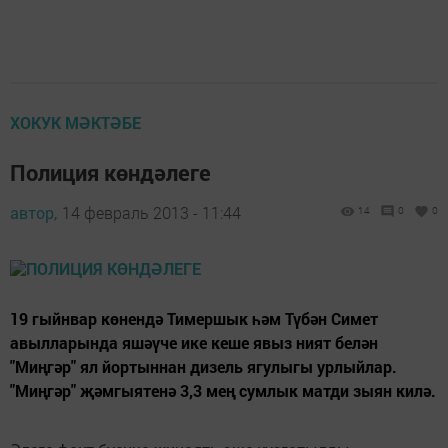
ХОКУК МӘКТӘБЕ
Полиция көндәлеге
автор,
14 февраль 2013 - 11:44
14
0
0
19 гыйнвар көнендә Тимершык һәм Түбән Симет
авылларында яшәүче ике кеше явыз ният белән
"Миңгәр" ял йортыннан дизель ягулыгы урлыйлар.
"Миңгәр" җәмгыятенә 3,3 мең сумлык матди зыян килә.