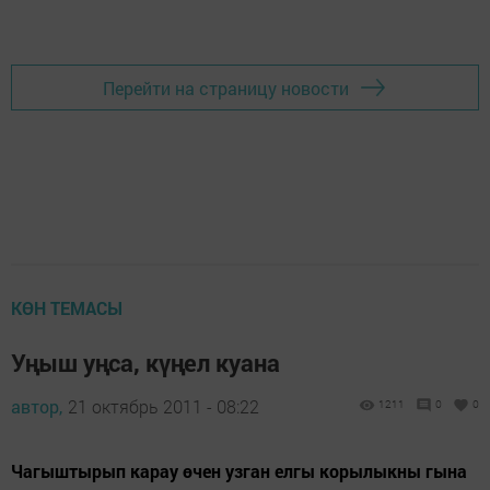
Перейти на страницу новости
КӨН ТЕМАСЫ
Уңыш уңса, күңел куана
автор,
21 октябрь 2011 - 08:22
1211
0
0
Чагыштырып карау өчен узган елгы корылыкны гына