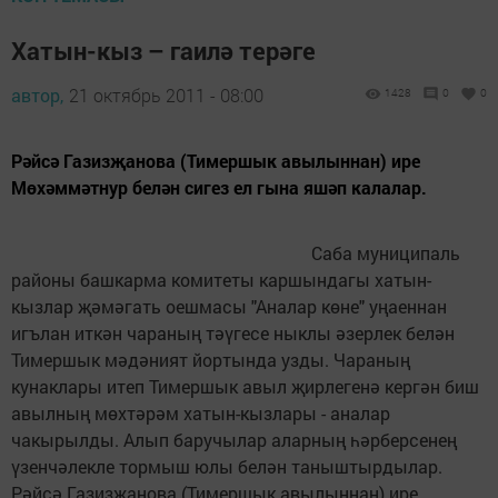
Хатын-кыз – гаилә терәге
автор,
21 октябрь 2011 - 08:00
1428
0
0
Рәйсә Газизҗанова (Тимершык авылыннан) ире
Мөхәммәтнур белән сигез ел гына яшәп калалар.
Саба муниципаль
районы башкарма комитеты каршындагы хатын-
кызлар җәмәгать оешмасы "Аналар көне" уңаеннан
игълан иткән чараның тәүгесе ныклы әзерлек белән
Тимершык мәдәният йортында узды. Чараның
кунаклары итеп Тимершык авыл җирлегенә кергән биш
авылның мөхтәрәм хатын-кызлары - аналар
чакырылды. Алып баручылар аларның һәрберсенең
үзенчәлекле тормыш юлы белән таныштырдылар.
Рәйсә Газизҗанова (Тимершык авылыннан) ире