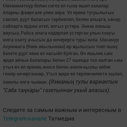
Мөхәммәтнур белән сигез ел гына яшәп калалар.
Аларны фаҗигале үлем аера. Ул иренә тугрылыгын
саклап, дүрт баласын тәрбияләп, белем алырга, һөнәр
сайларга ярдәм итеп, ялгыз үстерә. Әмма язмыш
аяусыз, Рәйсә апага кадерләп үстергән улын соңгы
юлга озату ачысын да кичерергә туры килә. Маһинур
Ахуновага (Көек авылыннан) ир җылысын тоеп яшәү
бәхете дүрт кенә ел насыйп булган. Өч яшьлек һәм
җиде айлык балалары белән 27 яшендә тол калган һәм
утыз өч ел иренең әнисе белән әниле-кызлы кебек
гомер кичергәннәр. Утыз җиде ел терлекчелектә эшләп,
(Язманың тулы вариантын
лаеклы ялга чыккан.
"Саба таңнары" газетыннан укый аласыз).
Следите за самым важным и интересным в
Telegram-канале
Татмедиа