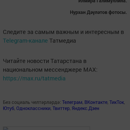
Илмира Галимуллина.
Нурхан Дәүләтов фотосы.
Следите за самым важным и интересным в
Telegram-канале
Татмедиа
Читайте новости Татарстана в
национальном мессенджере MАХ:
https://max.ru/tatmedia
Без социаль челтәрләрдә:
Телеграм
,
ВКонтакте
,
ТикТок
,
Ютуб
,
Одноклассники
,
Твиттер
,
Яндекс.Дзен