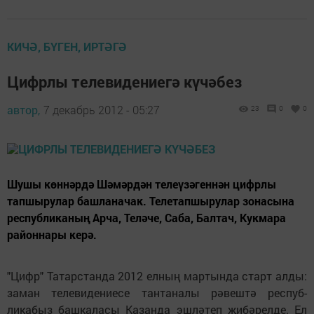
КИЧӘ, БҮГЕН, ИРТӘГӘ
Цифрлы телевидениегә күчәбез
автор,
7 декабрь 2012 - 05:27
23
0
0
Шушы көннәрдә Шәмәрдән телеүзәгеннән цифрлы
тапшырулар башланачак. Телетапшырулар зонасына
рес­публиканың Арча, Теләче, Саба, Балтач, Кукмара
районнары керә.
"Цифр" Татарстанда 2012 елның мартында старт алды:
заман телевидениесе тантаналы рәвештә респуб­
ликабыз башкаласы Казанда эшләтеп җибәрелде. Ел