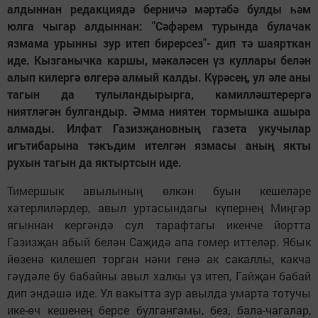
алдыннан редакциядә берничә мәртәбә булды һәм
юлга чыгар алдыннан: "Сәфәрем турында булачак
язмама урынны зур итеп бирерсез"- дип тә шаярткан
иде. Кызганычка каршы, мәкаләсен үз куллары белән
алып килергә өлгерә алмый калды. Күрәсең, ул әле аны
тагын да тулыландырырга, камилләштерергә
ниятләгән булгандыр. Әмма ниятен тормышка ашыра
алмады. Илфат Газизҗановның газета укучылар
игътибарына тәкъдим ителгән язмасы аның якты
рухын тагын да яктыртсын иде.
Тимершык авылының өлкән буын кешеләре
хәтерлиләрдер, авыл уртасындагы күпернең Миңгәр
ягыннан кергәндә сул тарафтагы икенче йортта
Газизҗан абый белән Саҗидә апа гомер иттеләр. Ябык
йөзенә килешеп торган нәни генә ак сакаллы, какча
гәүдәле бу бабайны авыл халкы үз итеп, Гайҗан бабай
дип эндәшә иде. Ул вакытта зур авылда умарта тотучы
ике-өч кешенең берсе булгангамы, без, бала-чагалар,