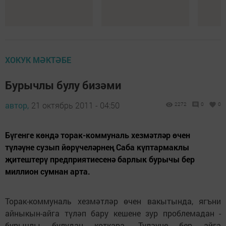
ХОКУК МӘКТӘБЕ
Бурычлы булу бизәми
автор,
21 октябрь 2011 - 04:50
2272
0
0
Бүгенге көндә торак-коммуналь хезмәтләр өчен
түләүне сузып йөрүчеләрнең Саба күптармаклы
җитештерү предприятиесенә барлык бурычы бер
миллион сумнан арта.
Торак-коммуналь хезмәтләр өчен вакытында, ягъни
айныкын-айга түләп бару кешене зур проблемадан -
бурычлы булудан коткара. Түләүне бер айга