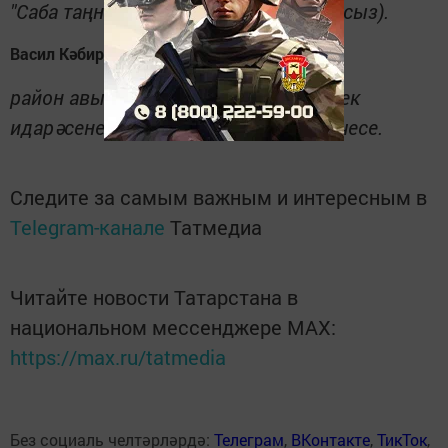
"Саба таңнары" газетыннан укый аласыз).
Васил Кәбиров,
район авыл хуҗалыгы һәм азык-төлек
идарәсенең игенчелек бүлеге киңәшчесе.
Следите за самым важным и интересным в
Telegram-канале
Татмедиа
Читайте новости Татарстана в
национальном мессенджере MАХ:
https://max.ru/tatmedia
Без социаль челтәрләрдә:
Телеграм
,
ВКонтакте
,
ТикТок
,