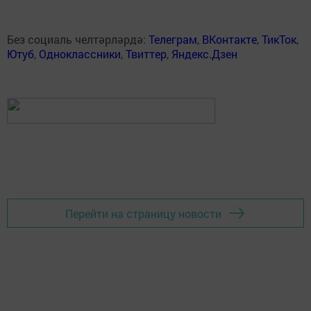
Без социаль челтәрләрдә:
Телеграм
,
ВКонтакте
,
ТикТок
,
Ютуб
,
Одноклассники
,
Твиттер
,
Яндекс.Дзен
Перейти на страницу новости