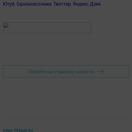
Ютуб
,
Одноклассники
,
Твиттер
,
Яндекс.Дзен
Перейти на страницу новости
КӨН ТЕМАСЫ