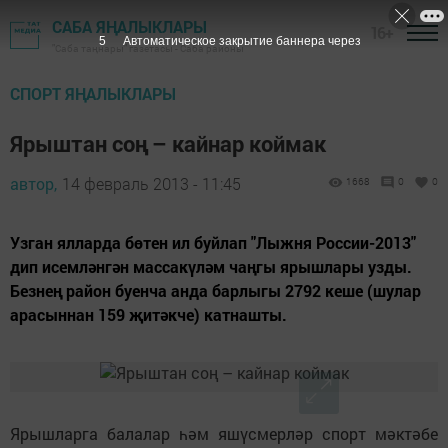
САБА ЯҢАЛЫКЛАРЫ
16+
4
Автоматическое закрытие баннера через
"Саба таңнары" газетасы - Саба районы
СПОРТ ЯҢАЛЫКЛАРЫ
Ярыштан соң – кайнар коймак
автор,
14 февраль 2013 - 11:45
1668
0
0
Узган ялларда бөтен ил буйлап "Лыжня России-2013"
дип исемләнгән массакүләм чаңгы ярышлары узды.
Безнең район буенча анда барлыгы 2792 кеше (шулар
арасыннан 159 җитәкче) катнашты.
Ярышларга балалар һәм яшүсмерләр спорт мәктәбе