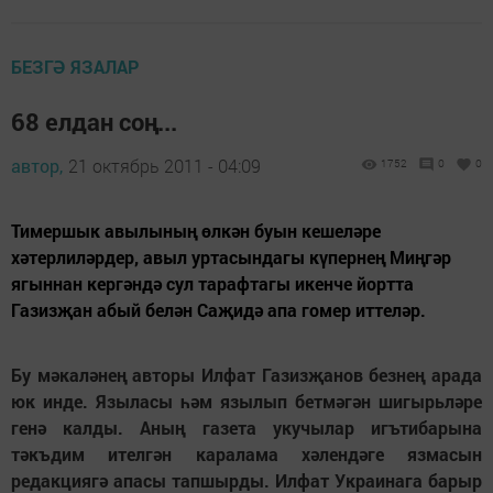
БЕЗГӘ ЯЗАЛАР
68 елдан соң...
автор,
21 октябрь 2011 - 04:09
1752
0
0
Тимершык авылының өлкән буын кешеләре
хәтерлиләрдер, авыл уртасындагы күпернең Миңгәр
ягыннан кергәндә сул тарафтагы икенче йортта
Газизҗан абый белән Саҗидә апа гомер иттеләр.
Бу мәкаләнең авторы Илфат Газизҗанов безнең арада
юк инде. Языласы һәм язылып бетмәгән шигырьләре
генә калды. Аның газета укучылар игътибарына
тәкъдим ителгән каралама хәлендәге язмасын
редакциягә апасы тапшырды. Илфат Украинага барыр