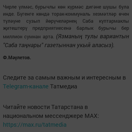
Чирле үлмәс, бурычлы көн күрмәс дигәне шушы була
инде. Бүгенге көндә торак-коммуналь хезмәтләр өчен
түләүне сузып йөрүчеләрнең Саба күптармаклы
җитештерү предприятиесенә барлык бурычы бер
(Язманың тулы вариантын
миллион сумнан арта.
"Саба таңнары" газетыннан укый аласыз).
Ф.Мәүлетов.
Следите за самым важным и интересным в
Telegram-канале
Татмедиа
Читайте новости Татарстана в
национальном мессенджере MАХ:
https://max.ru/tatmedia