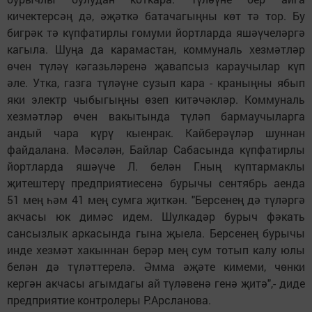
кичектерсәң дә, әҗәткә батачагыңны көт тә тор. Бу
бигрәк тә күпфатирлы гомуми йортларда яшәүчеләргә
кагыла. Шуңа да карамастан, коммуналь хезмәтләр
өчен түләү кәгазьләренә җавапсыз караучылар күп
әле. Утка, газга түләүне сузып кара - краныңны ябып
яки электр чыбыгыңны өзеп китәчәкләр. Коммуналь
хезмәтләр өчен вакытында түләп бармаучыларга
андый чара күрү кыенрак. Кайберәүләр шуннан
файдалана. Мәсәлән, Байлар Сабасында күпфатирлы
йортларда яшәүче Л. белән Г.ның күптармаклы
җитештерү предприятиесенә бурычы сентябрь аенда
51 мең һәм 41 мең сумга җиткән. "Берсенең дә түләргә
акчасы юк димәс идем. Шулкадәр бурыч фәкать
сансызлык аркасында гына җыела. Берсенең бурычы
инде хезмәт хакыннан берәр мең сум тотып калу юлы
белән дә түләттерелә. Әмма әҗәте кимеми, чөнки
кергән акчасы агымдагы ай түләвенә генә җитә",- диде
предприятие контролеры Р.Арсланова.