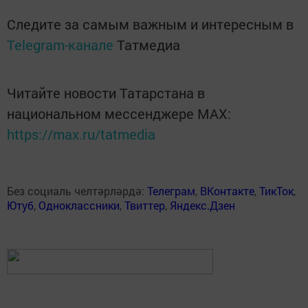
Следите за самым важным и интересным в
Telegram-канале
Татмедиа
Читайте новости Татарстана в
национальном мессенджере MАХ:
https://max.ru/tatmedia
Без социаль челтәрләрдә:
Телеграм
,
ВКонтакте
,
ТикТок
,
Ютуб
,
Одноклассники
,
Твиттер
,
Яндекс.Дзен