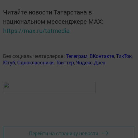
Читайте новости Татарстана в
национальном мессенджере MАХ:
https://max.ru/tatmedia
Без социаль челтәрләрдә:
Телеграм
,
ВКонтакте
,
ТикТок
,
Ютуб
,
Одноклассники
,
Твиттер
,
Яндекс.Дзен
Перейти на страницу новости