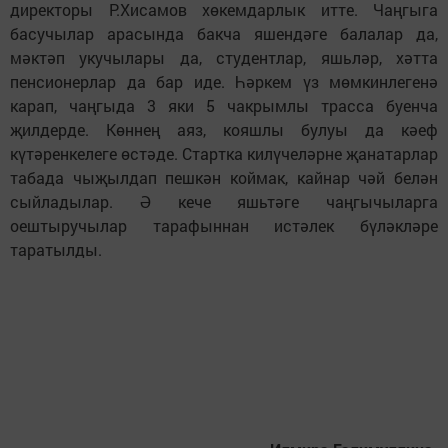
директоры Р.Хисамов хөкемдарлык итте. Чаңгыга
басучылар арасында бакча яшендәге балалар да,
мәктәп укучылары да, студентлар, яшьләр, хәтта
пенсионерлар да бар иде. Һәркем үз мөмкинлегенә
карап, чаңгыда 3 яки 5 чакрымлы трасса буенча
җилдерде. Көннең аяз, кояшлы булуы да кәеф
күтәренкелеге өстәде. Стартка килүчеләрне җанатарлар
табада чыҗылдап пешкән коймак, кайнар чәй белән
сыйладылар. Ә кече яшьтәге чаңгычыларга
оештыручылар тарафыннан истәлек бүләкләре
таратылды.