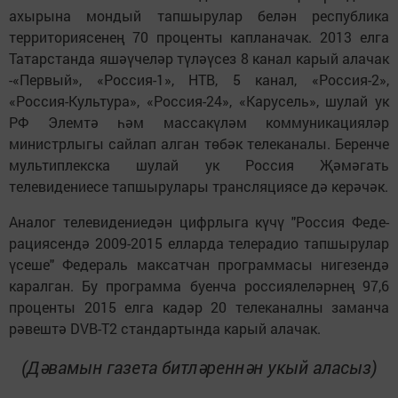
ахырына мондый тапшырулар белән республика
территориясенең 70 проценты капланачак. 2013 елга
Татарстанда яшәүчеләр түләүсез 8 канал карый алачак
-«Первый», «Россия-1», НТВ, 5 канал, «Россия-2»,
«Россия-Культура», «Россия-24», «Карусель», шулай ук
РФ Элемтә һәм массакүләм коммуникацияләр
министрлыгы сайлап алган төбәк телеканалы. Беренче
мультиплекска шулай ук Россия Җәмәгать
телевидениесе тапшырулары трансляциясе дә керәчәк.
Аналог телевидениедән цифр­­лыга күчү "Россия Феде­
рациясендә 2009-2015 елларда телерадио тапшырулар
үсеше" Федераль максатчан программасы нигезендә
каралган. Бу программа буенча россиялеләрнең 97,6
проценты 2015 елга кадәр 20 телеканалны заманча
рәвештә DVB-T2 стандартында карый алачак.
(Дәвамын газета битләреннән укый аласыз)