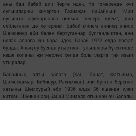
аны бал бабай дип йөртә идек. Үз гомерендә күп
сугышларны кичергән Газизҗан бабайның: "Мин
сугышта әфичәрләргә пилмән пешерә идем",- дип
сөйләгәнен дә хәтерлим. Бабай минем әнинең әнисе
Шәмсенур әби белән бертуганнар булганлыктан, әни
белән аларга еш бара идек. Бабай 1972 елда вафат
булды. Аның су буенда утырткан тупыллары бүген инде
кеше колачы җитмәслек хәлдә болытларга тия язып
утыралар.
Бабайның алты балага (Хан, Банат, Фатыйма,
Шәмсекамәр, Бибинур, Рәхимҗан) әни булган беренче
хатыны Шәмсурый әби 1936 елда 56 яшендә үлеп
киткән. Шуннан соң бабай Минзәлә ягыннан өч балалы
(Васил, Җәүдәт, Мәсхүдә) Саҗидә әбигә өйләнгән.
Ватан сугышында әлеге йорттан өч егет - Хан,
Рәхимҗан, Васил яу кырында ятып калганнар. Аларның
исем-фамилияләре авыл уртасындагы обелискта да
язылган, "Хәтер" китабына да кертелгән. Хан абый