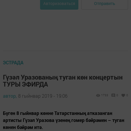
Отправить
Авторизоваться
ЭСТРАДА
Гүзәл Уразованың туган көн концертын
ТУРЫ ЭФИРДА
автор,
8 гыйнвар 2019 - 19:06
1733
0
0
Бүген 8 гыйнвар көнне Татарстанның атказанган
артисты Гүзәл Уразова үзенең гомер бәйрәмен – туган
көнен бәйрәм итә.