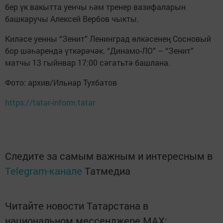
бер үк вакытта уенчы һәм тренер вазифаларын
башкаручы Алексей Вербов чыкты.
Киләсе уенны “Зенит” Ленинград өлкәсенең Сосновый
бор шәһәрендә үткәрәчәк. “Динамо-ЛО” – “Зенит”
матчы 13 гыйнвар 17:00 сәгатьтә башлана.
Фото: архив/Ильнар Тухбатов
https://tatar-inform.tatar
Следите за самым важным и интересным в
Telegram-канале
Татмедиа
Читайте новости Татарстана в
национальном мессенджере MАХ: