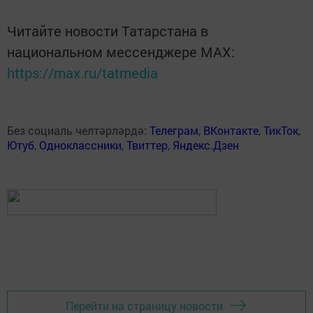
Читайте новости Татарстана в
национальном мессенджере MАХ:
https://max.ru/tatmedia
Без социаль челтәрләрдә:
Телеграм
,
ВКонтакте
,
ТикТок
,
Ютуб
,
Одноклассники
,
Твиттер
,
Яндекс.Дзен
Перейти на страницу новости