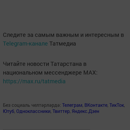
Следите за самым важным и интересным в
Telegram-канале
Татмедиа
Читайте новости Татарстана в
национальном мессенджере MАХ:
https://max.ru/tatmedia
Без социаль челтәрләрдә:
Телеграм
,
ВКонтакте
,
ТикТок
,
Ютуб
,
Одноклассники
,
Твиттер
,
Яндекс.Дзен