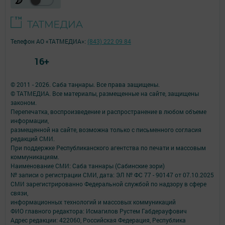
Телефон АО «ТАТМЕДИА»:
(843) 222 09 84
16+
© 2011 - 2026. Саба таңнары. Все права защищены.
© ТАТМЕДИА. Все материалы, размещенные на сайте, защищены
законом.
Перепечатка, воспроизведение и распространение в любом объеме
информации,
размещенной на сайте, возможна только с письменного согласия
редакций СМИ.
При поддержке Республиканского агентства по печати и массовым
коммуникациям.
Наименование СМИ: Саба таннары (Сабинские зори)
№ записи о регистрации СМИ, дата: ЭЛ № ФС 77 - 90147 от 07.10.2025
СМИ зарегистрированно Федеральной службой по надзору в сфере
связи,
информационных технологий и массовых коммуникаций
ФИО главного редактора: Исмагилов Рустем Габдерауфович
Адрес редакции: 422060, Российская Федерация, Республика