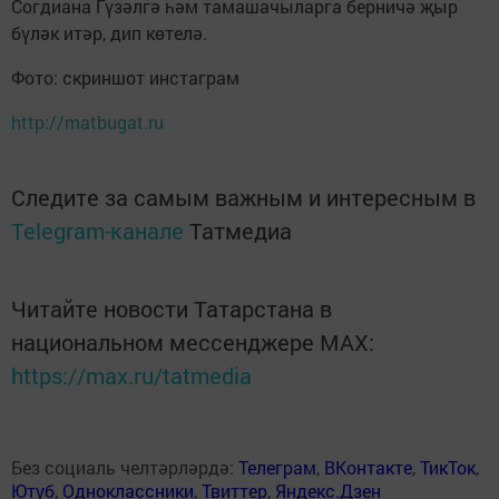
Согдиана Гүзәлгә һәм тамашачыларга берничә җыр
бүләк итәр, дип көтелә.
Фото: скриншот инстаграм
http://matbugat.ru
Следите за самым важным и интересным в
Telegram-канале
Татмедиа
Читайте новости Татарстана в
национальном мессенджере MАХ:
https://max.ru/tatmedia
Без социаль челтәрләрдә:
Телеграм
,
ВКонтакте
,
ТикТок
,
Ютуб
,
Одноклассники
,
Твиттер
,
Яндекс.Дзен