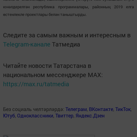
юнәлдерелгән республика программалары, районның 2019 елга
өстенлекле проектлары белән таныштырды.
Следите за самым важным и интересным в
Telegram-канале
Татмедиа
Читайте новости Татарстана в
национальном мессенджере MАХ:
https://max.ru/tatmedia
Без социаль челтәрләрдә:
Телеграм
,
ВКонтакте
,
ТикТок
,
Ютуб
,
Одноклассники
,
Твиттер
,
Яндекс.Дзен