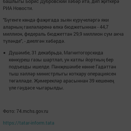
башлыгы Борис Дубровский хәбәр итә, дип җиткерә
РИА Новости.
"Бүгенге көндә фаҗигада зыян күрүчеләргә яки
аларның гаиләләренә өлкә бюджетыннан - 44,7
миллион, федераль бюджеттан 29,9 миллион сум акча
түләнде", - диелгән хәбәрдә.
Дүшәмбе, 31 декабрьдә, Магнитогорскида
көнкүреш газы шартлап, ун катлы йортның бер
подъезды ишелде. Пәнҗешәмбе көнне Гадәттән
тыш хәлләр министрлыгы коткару операциясен
төгәлләде. Җимерекләр арасыннан 39 кешенең
үле гәүдәсе чыгарылды.
Фото: 74.mchs.gov.ru
https://tatar-inform.tata