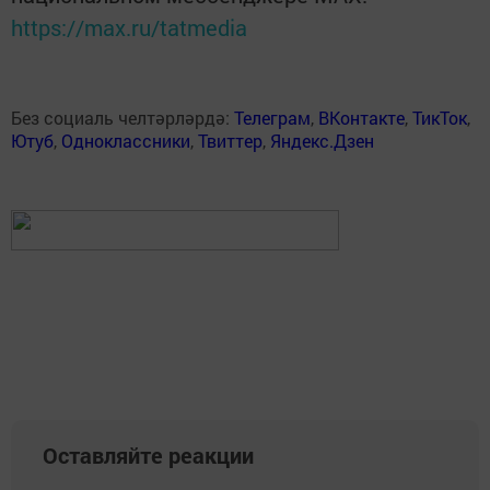
https://max.ru/tatmedia
Без социаль челтәрләрдә:
Телеграм
,
ВКонтакте
,
ТикТок
,
Ютуб
,
Одноклассники
,
Твиттер
,
Яндекс.Дзен
Оставляйте реакции