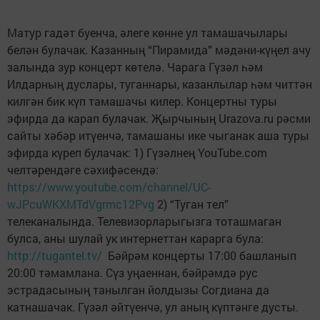
Матур гадәт буенча, әлеге көнне ул тамашачылары
белән булачак. Казанның “Пирамида” мәдәни-күңел ачу
залында зур концерт көтелә. Чарага Гүзәл һәм
Илдарның дуслары, туганнары, казанлылар һәм читтән
килгән бик күп тамашачы килер. Концертны туры
эфирда да карап булачак. Җырчының Urazova.ru рәсми
сайты хәбәр итүенчә, тамашаны ике чыганак аша туры
эфирда күреп булачак: 1) Гүзәлнең YouTube.com
челтәрендәге сәхифәсендә:
https://www.youtube.com/channel/UC-
wJPcuWKXMTdVgrmc12Pvg
2) “Туган тел”
телеканалында. Телевизорларыгызга тоташмаган
булса, аны шулай ук интернеттан карарга була:
http://tugantel.tv/
Бәйрәм концерты 17:00 башланып
20:00 тәмамлана. Сүз уңаеннан, бәйрәмдә рус
эстрадасының танылган йолдызы Согдиана да
катнашачак. Гүзәл әйтүенчә, ул аның күптәнге дусты.