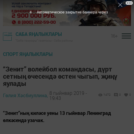
3
Автоматическое закрытие баннера через
САБА ЯҢАЛЫКЛАРЫ
16+
"Саба таңнары" газетасы - Саба районы
СПОРТ ЯҢАЛЫКЛАРЫ
“Зенит” волейбол командасы, дүрт
сетның өчесендә өстен чыгып, җиңү
яулады
8 гыйнвар 2019 -
Гөлия Хәсбиуллина,
1472
0
0
19:43
“Зенит”ның киләсе уены 13 гыйнвар Ленинград
өлкәсендә узачак.