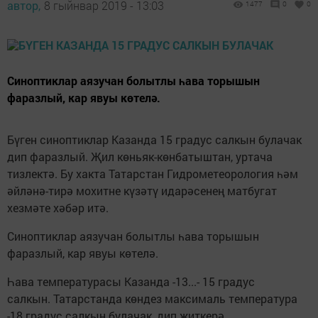
автор,
8 гыйнвар 2019 - 13:03
1477
0
0
Синоптиклар аязучан болытлы һава торышын
фаразлый, кар явуы көтелә.
Бүген синоптиклар Казанда 15 градус салкын булачак
дип фаразлый. Җил көньяк-көнбатыштан, уртача
тизлектә. Бу хакта Татарстан Гидрометеорология һәм
әйләнә-тирә мохитне күзәтү идарәсенең матбугат
хезмәте хәбәр итә.
Синоптиклар аязучан болытлы һава торышын
фаразлый, кар явуы көтелә.
Һава температурасы Казанда -13...- 15 градус
салкын. Татарстанда көндез максималь температура
-18 градус салкын булачак, дип җиткерә