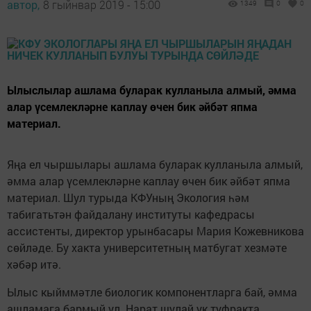
автор,
8 гыйнвар 2019 - 15:00
1349
0
0
Ылыслылар ашлама буларак кулланыла алмый, әмма
алар үсемлекләрне каплау өчен бик әйбәт япма
материал.
Яңа ел чыршылары ашлама буларак кулланыла алмый,
әмма алар үсемлекләрне каплау өчен бик әйбәт япма
материал. Шул турыда КФУның Экология һәм
табигатьтән файдалану институты кафедрасы
ассистенты, директор урынбасары Мария Кожевникова
сөйләде. Бу хакта университетның матбугат хезмәте
хәбәр итә.
Ылыс кыйммәтле биологик компонентларга бай, әмма
ашламага бармый ул. Нарат шулай ук туфракта