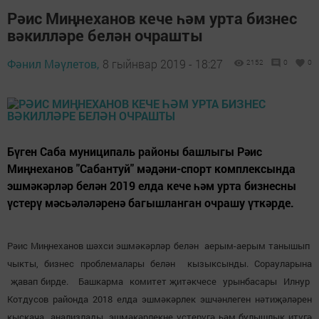
Рәис Миңнеханов кече һәм урта бизнес
вәкилләре белән очрашты
Фәнил Мәүлетов,
8 гыйнвар 2019 - 18:27
2152
0
0
Бүген Саба муниципаль районы башлыгы Рәис
Миңнеханов "Сабантуй" мәдәни-спорт комплексында
эшмәкәрләр белән 2019 елда кече һәм урта бизнесны
үстерү мәсьәләләренә багышланган очрашу үткәрде.
Рәис Миңнеханов шәхси эшмәкәрләр белән аерым-аерым танышып
чыкты, бизнес проблемалары белән кызыксынды. Сорауларына
җавап бирде. Башкарма комитет җитәкчесе урынбасары Илнур
Котдусов районда 2018 елда эшмәкәрлек эшчәнлеген нәтиҗәләрен
кыскача анализлады, эшмәкәрлекне үстерүгә һәм булышлык итүгә