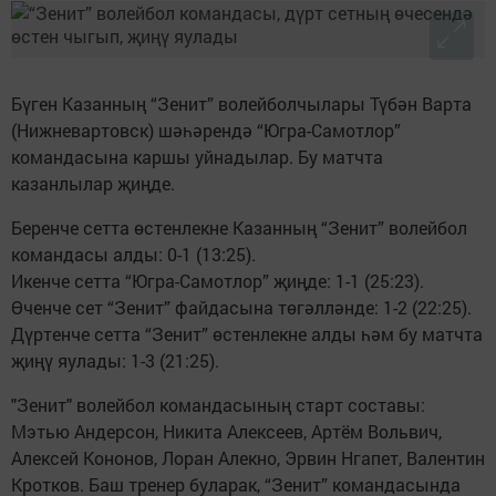
Бүген Казанның “Зенит” волейболчылары Түбән Варта
(Нижневартовск) шәһәрендә “Югра-Самотлор”
командасына каршы уйнадылар. Бу матчта
казанлылар җиңде.
Беренче сетта өстенлекне Казанның “Зенит” волейбол
командасы алды: 0-1 (13:25).
Икенче сетта “Югра-Самотлор” җиңде: 1-1 (25:23).
Өченче сет “Зенит” файдасына төгәлләнде: 1-2 (22:25).
Дүртенче сетта “Зенит” өстенлекне алды һәм бу матчта
җиңү яулады: 1-3 (21:25).
"Зенит" волейбол командасының старт составы:
Мэтью Андерсон, Никита Алексеев, Артём Вольвич,
Алексей Кононов, Лоран Алекно, Эрвин Нгапет, Валентин
Кротков. Баш тренер буларак, “Зенит” командасында