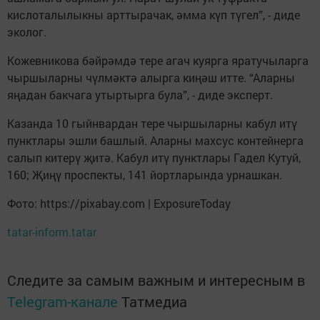
кислоталылыкны арттырачак, әмма күп түгел”, - диде
эколог.
Кожевникова бәйрәмдә тере агач куярга яратучыларга
чыршыларны чүлмәктә алырга киңәш итте. “Аларны
яңадан бакчага утыртырга була”, - диде эксперт.
Казанда 10 гыйнвардан тере чыршыларны кабул итү
пунктлары эшли башлый. Аларны махсус контейнерга
салып китерү җитә. Кабул итү пунктлары Гадел Кутуй,
160; Җиңү проспекты, 141 йортларында урнашкан.
Фото: https://pixabay.com | ExposureToday
tatar-inform.tatar
Следите за самым важным и интересным в
Telegram-канале
Татмедиа