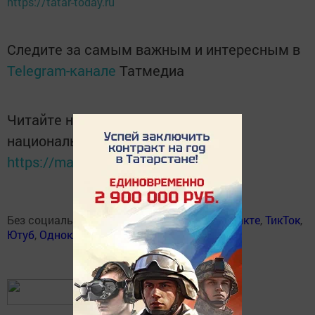
https://tatar-today.ru
Следите за самым важным и интересным в
Telegram-канале
Татмедиа
Читайте новости Татарстана в
национальном мессенджере MАХ:
https://max.ru/tatmedia
Без социаль челтәрләрдә:
Телеграм
,
ВКонтакте
,
ТикТок
,
Ютуб
,
Одноклассники
,
Твиттер
,
Яндекс.Дзен