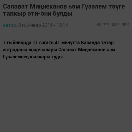
Салават Миңнеханов һәм Гүзәлем тәүге
тапкыр әти-әни булды
автор,
8 гыйнвар 2019 - 18:14
1960
0
0
7 гыйнварда 11 сәгать 41 минутта Казанда татар
эстрадасы җырчылары Салават Миңнеханов һәм
Гүзәлемнең кызлары туды.