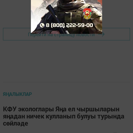
Перейти на страницу новости
ЯҢАЛЫКЛАР
КФУ экологлары Яңа ел чыршыларын
яңадан ничек кулланып булуы турында
сөйләде