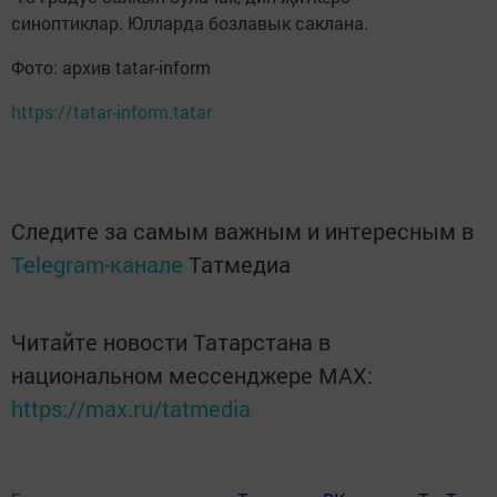
синоптиклар. Юлларда бозлавык саклана.
Фото: архив tatar-inform
https://tatar-inform.tatar
Следите за самым важным и интересным в
Telegram-канале
Татмедиа
Читайте новости Татарстана в
национальном мессенджере MАХ:
https://max.ru/tatmedia