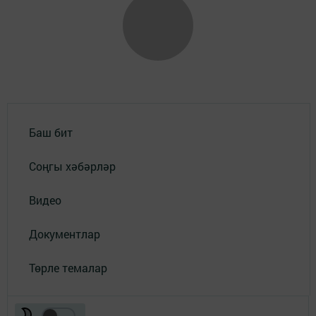
Баш бит
Соңгы хәбәрләр
Видео
Документлар
Төрле темалар