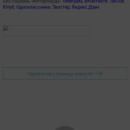
Без социаль челтәрләрдә:
Телеграм
,
ВКонтакте
,
ТикТок
,
Ютуб
,
Одноклассники
,
Твиттер
,
Яндекс.Дзен
Перейти на страницу новости