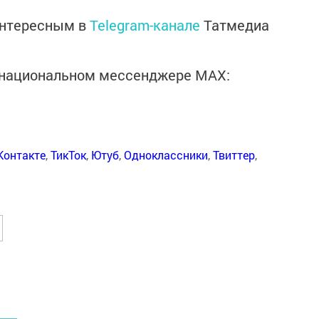
интересным в
Telegram-канале
Татмедиа
в национальном мессенджере MАХ:
Контакте
,
ТикТок
,
Ютуб
,
Одноклассники
,
Твиттер
,