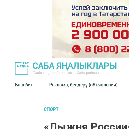
САБА ЯҢАЛЫКЛАРЫ
"Саба таңнары" газетасы - Саба районы
Баш бит
Реклама, белдерү (объявления)
СПОРТ
«Лыжня России