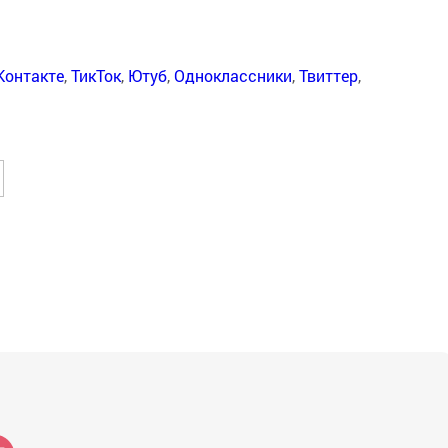
Контакте
,
ТикТок
,
Ютуб
,
Одноклассники
,
Твиттер
,