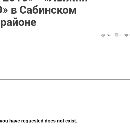
9» в Сабинском
районе
742
0