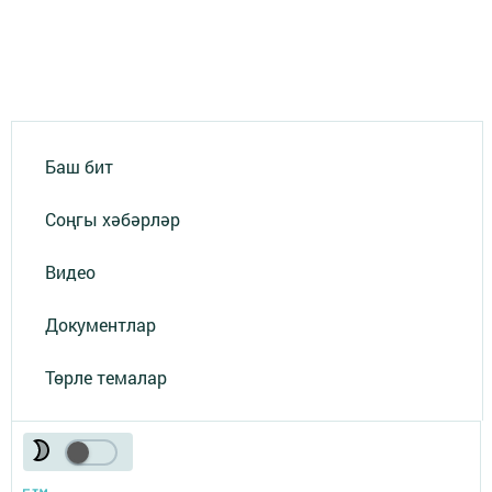
Баш бит
Соңгы хәбәрләр
Видео
Документлар
Төрле темалар