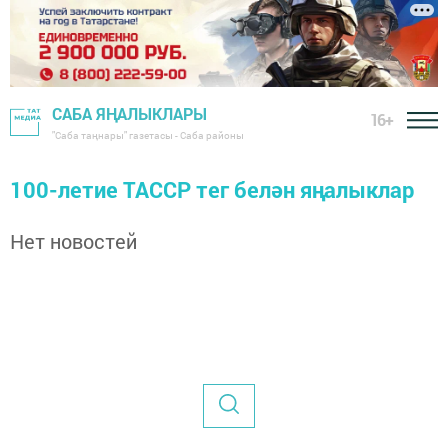
САБА ЯҢАЛЫКЛАРЫ
16+
"Саба таңнары" газетасы - Саба районы
100-летие ТАССР тег белән яңалыклар
Нет новостей