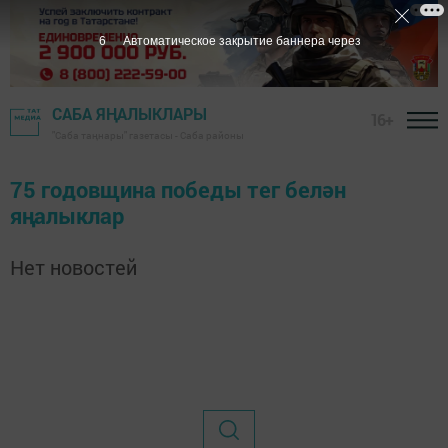
6
Автоматическое закрытие баннера через
САБА ЯҢАЛЫКЛАРЫ
16+
"Саба таңнары" газетасы - Саба районы
75 годовщина победы тег белән
яңалыклар
Нет новостей