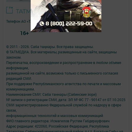
Телефон АО «ТАТМЕДИА»:
(843) 222 09 84
16+
© 2011 - 2026. Саба таңнары. Все права защищены.
© ТАТМЕДИА. Все материалы, размещенные на сайте, защищены
законом.
Перепечатка, воспроизведение и распространение в любом объеме
информации,
размещенной на сайте, возможна только с письменного согласия
редакций СМИ.
При поддержке Республиканского агентства по печати и массовым
коммуникациям.
Наименование СМИ: Саба таннары (Сабинские зори)
№ записи о регистрации СМИ, дата: ЭЛ № ФС 77 - 90147 от 07.10.2025
СМИ зарегистрированно Федеральной службой по надзору в сфере
связи,
информационных технологий и массовых коммуникаций
ФИО главного редактора: Исмагилов Рустем Габдерауфович
Адрес редакции: 422060, Российская Федерация, Республика
Татарстан, Сабинский муниципальный район, п.г.т. Богатые Сабы, ул.