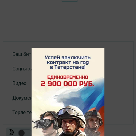
Баш бит
Соңгы хәбәрләр
Видео
Документлар
Төрле темалар