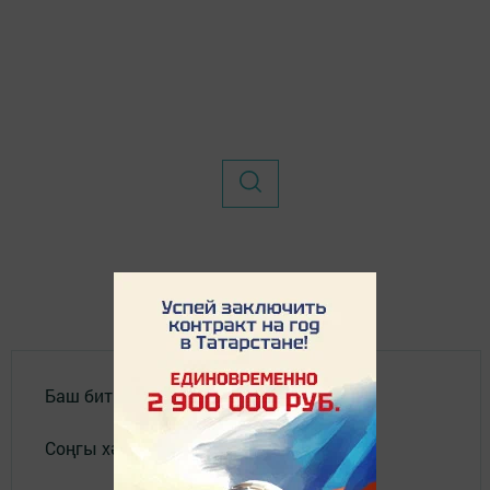
Баш бит
Соңгы хәбәрләр