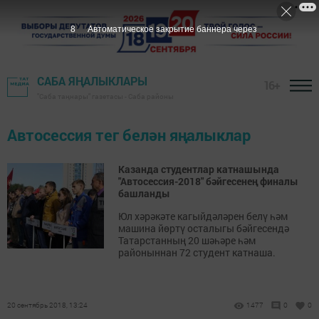
7
Автоматическое закрытие баннера через
САБА ЯҢАЛЫКЛАРЫ
16+
"Саба таңнары" газетасы - Саба районы
Автосессия тег белән яңалыклар
Казанда студентлар катнашында
"Автосессия-2018" бәйгесенең финалы
башланды
Юл хәрәкәте кагыйдәләрен белү һәм
машина йөртү осталыгы бәйгесендә
Татарстанның 20 шәһәре һәм
районыннан 72 студент катнаша.
20 сентябрь 2018, 13:24
1477
0
0