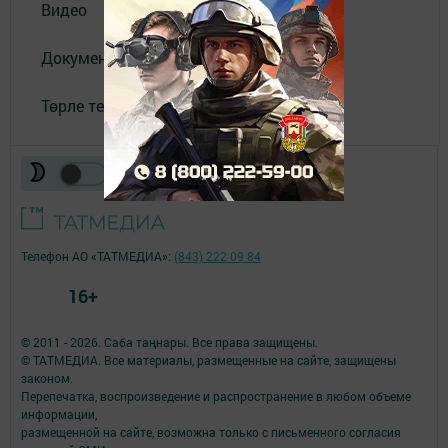
Видео
Документлар
Төрле темалар
Телефон АО «ТАТМЕДИА»:
(843) 222 09 84
16+
© 2011 - 2026. Саба таңнары. Все права защищены.
© ТАТМЕДИА. Все материалы, размещенные на сайте, защищены
законом.
Перепечатка, воспроизведение и распространение в любом объеме
информации,
размещенной на сайте, возможна только с письменного согласия