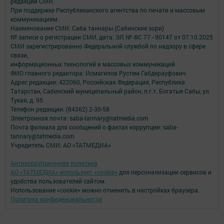
редакций СМИ.
При поддержке Республиканского агентства по печати и массовым
коммуникациям.
Наименование СМИ: Саба таннары (Сабинские зори)
№ записи о регистрации СМИ, дата: ЭЛ № ФС 77 - 90147 от 07.10.2025
СМИ зарегистрированно Федеральной службой по надзору в сфере
связи,
информационных технологий и массовых коммуникаций
ФИО главного редактора: Исмагилов Рустем Габдерауфович
Адрес редакции: 422060, Российская Федерация, Республика
Татарстан, Сабинский муниципальный район, п.г.т. Богатые Сабы, ул.
Тукая, д. 95
Телефон редакции: (84362) 2-30-58
Электронная почта: saba-tannary@tatmedia.com
Почта филиала для сообщений о фактах коррупции: saba-
tannary@tatmedia.com
Учредитель СМИ: АО «ТАТМЕДИА»
Антикоррупционная политика
АО «ТАТМЕДИА» использует «cookie»
для персонализации сервисов и
удобства пользователей сайтом.
Использование «cookie» можно отменить в настройках браузера.
Политика конфиденциальности