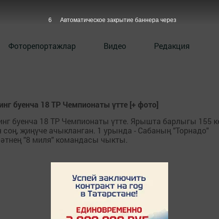
6
Автоматическое закрытие баннера через
Фоторепортажлар
Видео
Редакция
г буенча 18 ТР Чемпионаты үтте [+ фото]
нг буенча 18 ТР Чемпионаты үтте. Ярышта барлыгы 155 
 соң, җиңүче ачыкланган. 1 урында - Сабаның "Торнадо"
мәтнең "8 миля" командасы чыкты.