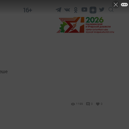
16+
кеше
1199
0
0