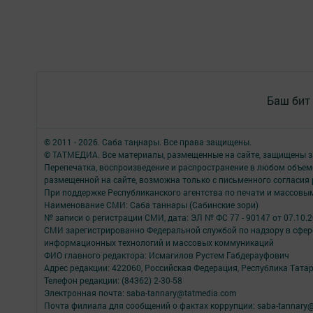
Баш бит
© 2011 - 2026. Саба таңнары. Все права защищены.
© ТАТМЕДИА. Все материалы, размещенные на сайте, защищены з
Перепечатка, воспроизведение и распространение в любом объе
размещенной на сайте, возможна только с письменного согласия
При поддержке Республиканского агентства по печати и массов
Наименование СМИ: Саба таннары (Сабинские зори)
№ записи о регистрации СМИ, дата: ЭЛ № ФС 77 - 90147 от 07.10.
СМИ зарегистрированно Федеральной службой по надзору в сфере
информационных технологий и массовых коммуникаций
ФИО главного редактора: Исмагилов Рустем Габдерауфович
Адрес редакции: 422060, Российская Федерация, Республика Татарс
Телефон редакции: (84362) 2-30-58
Электронная почта: saba-tannary@tatmedia.com
Почта филиала для сообщений о фактах коррупции: saba-tannary