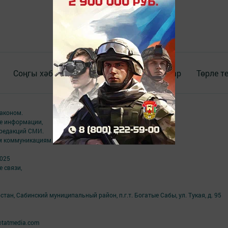
Соңгы хәбәрләр
Видео
Документлар
Төрле т
аконом.
ме информации,
 редакций СМИ.
ым коммуникациям.
2025
 связи,
тан, Сабинский муниципальный район, п.г.т. Богатые Сабы, ул. Тукая, д. 95
@tatmedia.com