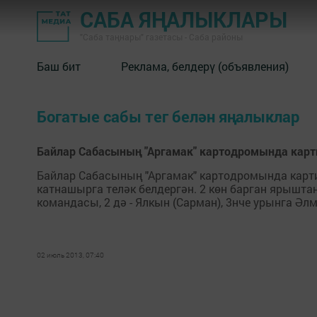
САБА ЯҢАЛЫКЛАРЫ
"Саба таңнары" газетасы - Саба районы
Баш бит
Реклама, белдерү (объявления)
Богатые сабы тег белән яңалыклар
Байлар Сабасының "Аргамак" картодромында картин
Байлар Сабасының "Аргамак" картодромында карти
катнашырга теләк белдергән. 2 көн барган ярыштан
командасы, 2 дә - Ялкын (Сарман), 3нче урынга Әл
02 июль 2013, 07:40