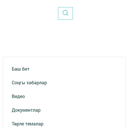
Баш бит
Соңгы хәбәрләр
Видео
Документлар
Төрле темалар