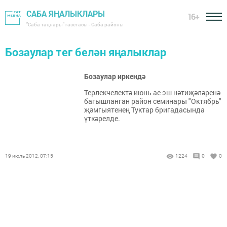
САБА ЯҢАЛЫКЛАРЫ
16+
"Саба таңнары" газетасы - Саба районы
Бозаулар тег белән яңалыклар
Бозаулар иркендә
Терлекчелектә июнь ае эш нәтиҗәләренә
багышланган район семинары "Октябрь"
җәмгыятенең Туктар бригадасында
үткәрелде.
19 июль 2012, 07:15
1224
0
0