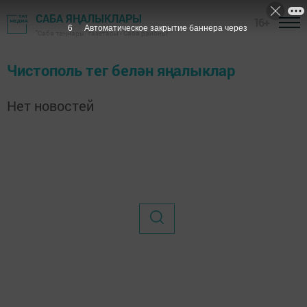
САБА ЯҢАЛЫКЛАРЫ
16+
6
Автоматическое закрытие баннера через
"Саба таңнары" газетасы - Саба районы
Чистополь тег белән яңалыклар
Нет новостей