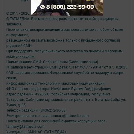
© 2011 - 2026. Саба таңнары. Все права защищены.
© ТАТМЕДИА. Все материалы, размещенные на сайте, защищены
законом.
Перепечатка, воспроизведение и распространение в любом объеме
информации,
размещенной на сайте, возможна только с письменного согласия
редакций СМИ.
При поддержке Республиканского агентства по печати и массовым
коммуникациям.
Наименование СМИ: Саба таннары (Сабинские зори)
№ записи о регистрации СМИ, дата: ЭЛ № ФС 77 - 90147 от 07.10.2025
СМИ зарегистрированно Федеральной службой по надзору в сфере
связи,
информационных технологий и массовых коммуникаций
ФИО главного редактора: Исмагилов Рустем Габдерауфович
Адрес редакции: 422060, Российская Федерация, Республика
Татарстан, Сабинский муниципальный район, п.г.т. Богатые Сабы, ул.
Тукая, д. 95
Телефон редакции: (84362) 2-30-58
Электронная почта: saba-tannary@tatmedia.com
Почта филиала для сообщений о фактах коррупции: saba-
tannary@tatmedia.com
Учредитель СМИ: АО «ТАТМЕДИА»