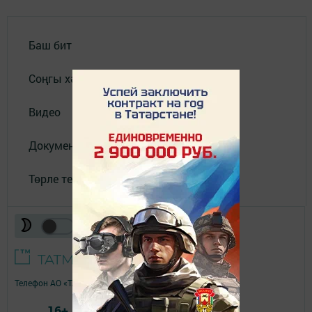
Баш бит
Соңгы хәбәрләр
Видео
Документлар
Төрле темалар
Телефон АО «ТАТМЕДИА»:
(843) 222 09 84
16+