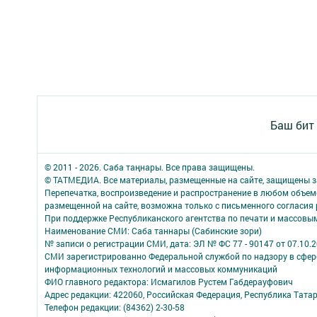
Баш бит
© 2011 - 2026. Саба таңнары. Все права защищены.
© ТАТМЕДИА. Все материалы, размещенные на сайте, защищены з
Перепечатка, воспроизведение и распространение в любом объе
размещенной на сайте, возможна только с письменного согласия
При поддержке Республиканского агентства по печати и массов
Наименование СМИ: Саба таннары (Сабинские зори)
№ записи о регистрации СМИ, дата: ЭЛ № ФС 77 - 90147 от 07.10.
СМИ зарегистрированно Федеральной службой по надзору в сфере
информационных технологий и массовых коммуникаций
ФИО главного редактора: Исмагилов Рустем Габдерауфович
Адрес редакции: 422060, Российская Федерация, Республика Татарс
Телефон редакции: (84362) 2-30-58