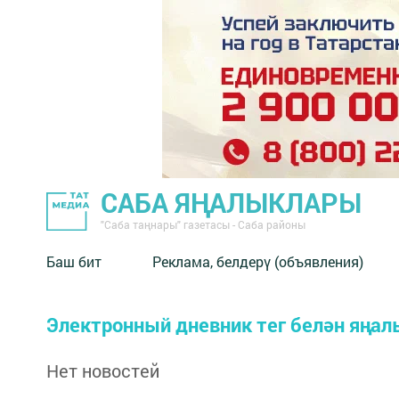
САБА ЯҢАЛЫКЛАРЫ
"Саба таңнары" газетасы - Саба районы
Баш бит
Реклама, белдерү (объявления)
Электронный дневник тег белән яңал
Нет новостей