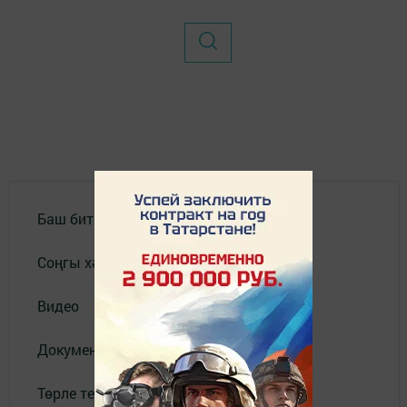
Баш бит
Соңгы хәбәрләр
Видео
Документлар
Төрле темалар