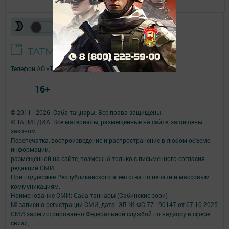
Телефон АО «ТАТМЕДИА»:
(843) 222 09 84
16+
© 2011 - 2026. Саба таңнары. Все права защищены.
© ТАТМЕДИА. Все материалы, размещенные на сайте, защищены
законом.
Перепечатка, воспроизведение и распространение в любом объеме
информации,
размещенной на сайте, возможна только с письменного согласия
редакций СМИ.
При поддержке Республиканского агентства по печати и массовым
коммуникациям.
Наименование СМИ: Саба таннары (Сабинские зори)
№ записи о регистрации СМИ, дата: ЭЛ № ФС 77 - 90147 от 07.10.2025
СМИ зарегистрированно Федеральной службой по надзору в сфере
связи,