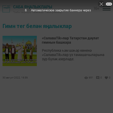
САБА ЯҢАЛЫКЛАРЫ
16+
6
Автоматическое закрытие баннера через
"Саба таңнары" газетасы - Саба районы
Гимн тег белән яңалыклар
«СалаваTik»лар Татарстан дәүләт
гимнын башкара
Республика һәм шәһәр көненә
«СалаваTik»лар үз тамашачыларына
зур бүләк әзерләде.
30 август 2022, 16:39
951
0
0