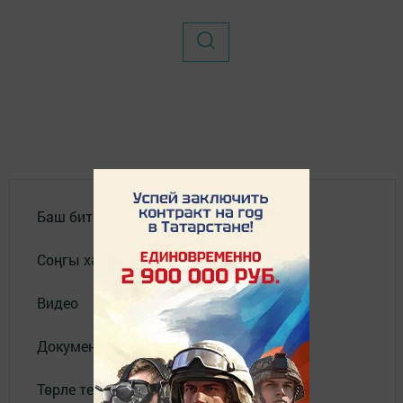
Баш бит
Соңгы хәбәрләр
Видео
Документлар
Төрле темалар