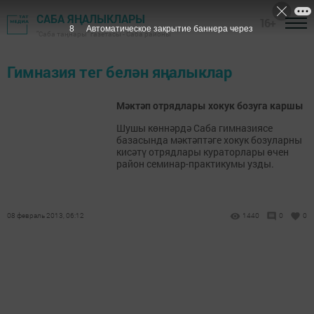
САБА ЯҢАЛЫКЛАРЫ
16+
8
Автоматическое закрытие баннера через
"Саба таңнары" газетасы - Саба районы
Гимназия тег белән яңалыклар
Мәктәп отрядлары хокук бозуга каршы
Шушы көннәрдә Саба гимназиясе
базасында мәктәптәге хокук бозуларны
кисәтү отрядлары кураторлары өчен
район семинар-практикумы узды.
08 февраль 2013, 06:12
1440
0
0