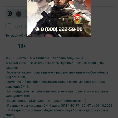
Телефон АО «ТАТМЕДИА»:
(843) 222 09 84
16+
© 2011 - 2026. Саба таңнары. Все права защищены.
© ТАТМЕДИА. Все материалы, размещенные на сайте, защищены
законом.
Перепечатка, воспроизведение и распространение в любом объеме
информации,
размещенной на сайте, возможна только с письменного согласия
редакций СМИ.
При поддержке Республиканского агентства по печати и массовым
коммуникациям.
Наименование СМИ: Саба таннары (Сабинские зори)
№ записи о регистрации СМИ, дата: ЭЛ № ФС 77 - 90147 от 07.10.2025
СМИ зарегистрированно Федеральной службой по надзору в сфере
связи,