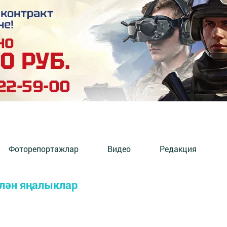
Фоторепортажлар
Видео
Редакция
лән яңалыклар