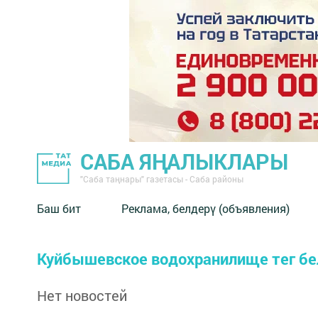
САБА ЯҢАЛЫКЛАРЫ
"Саба таңнары" газетасы - Саба районы
Баш бит
Реклама, белдерү (объявления)
Куйбышевское водохранилище тег бе
Нет новостей