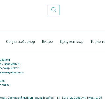
Соңгы хәбәрләр
Видео
Документлар
Төрле т
аконом.
ме информации,
 редакций СМИ.
ым коммуникациям.
2025
 связи,
тан, Сабинский муниципальный район, п.г.т. Богатые Сабы, ул. Тукая, д. 95