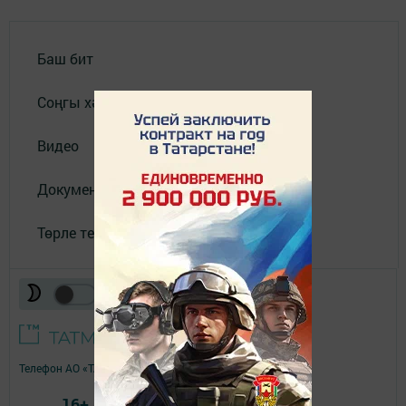
Баш бит
Соңгы хәбәрләр
Видео
Документлар
Төрле темалар
Телефон АО «ТАТМЕДИА»:
(843) 222 09 84
16+