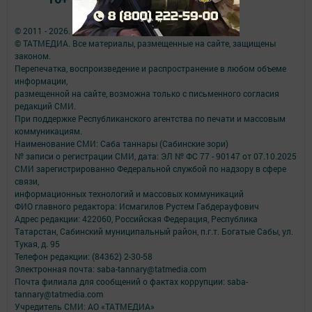
© 2011 - 2026. Саба таңнары. Все права защищены.
© ТАТМЕДИА. Все материалы, размещенные на сайте, защищены
законом.
Перепечатка, воспроизведение и распространение в любом объеме
информации,
размещенной на сайте, возможна только с письменного согласия
редакций СМИ.
При поддержке Республиканского агентства по печати и массовым
коммуникациям.
Наименование СМИ: Саба таннары (Сабинские зори)
№ записи о регистрации СМИ, дата: ЭЛ № ФС 77 - 90147 от 07.10.2025
СМИ зарегистрированно Федеральной службой по надзору в сфере
связи,
информационных технологий и массовых коммуникаций
ФИО главного редактора: Исмагилов Рустем Габдерауфович
Адрес редакции: 422060, Российская Федерация, Республика
Татарстан, Сабинский муниципальный район, п.г.т. Богатые Сабы, ул.
Тукая, д. 95
Телефон редакции: (84362) 2-30-58
Электронная почта: saba-tannary@tatmedia.com
Почта филиала для сообщений о фактах коррупции: saba-
tannary@tatmedia.com
Учредитель СМИ: АО «ТАТМЕДИА»