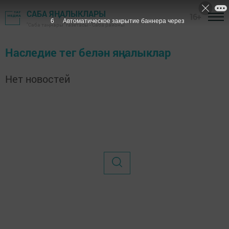
САБА ЯҢАЛЫКЛАРЫ
16+
6
Автоматическое закрытие баннера через
"Саба таңнары" газетасы - Саба районы
Наследие тег белән яңалыклар
Нет новостей