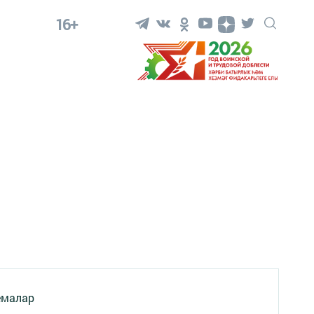
16+
емалар