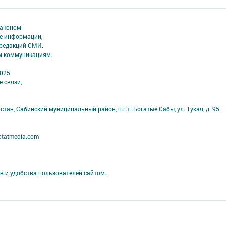
аконом.
ме информации,
 редакций СМИ.
ым коммуникациям.
2025
 связи,
тан, Сабинский муниципальный район, п.г.т. Богатые Сабы, ул. Тукая, д. 95
@tatmedia.com
в и удобства пользователей сайтом.