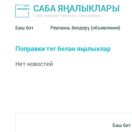
САБА ЯҢАЛЫКЛАРЫ
"Саба таңнары" газетасы - Саба районы
Баш бит
Реклама, белдерү (объявления)
Поправки тег белән яңалыклар
Нет новостей
Баш бит