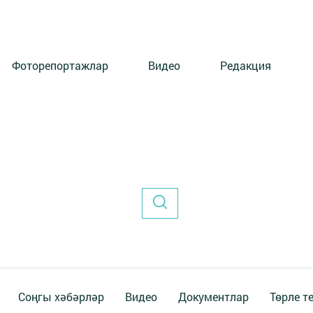
Фоторепортажлар
Видео
Редакция
Соңгы хәбәрләр
Видео
Документлар
Төрле т