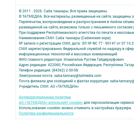
© 2011 - 2026. Саба таңнары. Все права защищены.
© ТАТМЕДИА. Все материалы, размещенные на сайте, защищены з
Перепечатка, воспроизведение и распространение в любом объе
размещенной на сайте, возможна только с письменного согласия
При поддержке Республиканского агентства по печати и массов
Наименование СМИ: Саба таннары (Сабинские зори)
№ записи о регистрации СМИ, дата: ЭЛ № ФС 77 - 90147 от 07.10.
СМИ зарегистрированно Федеральной службой по надзору в сфере
информационных технологий и массовых коммуникаций
ФИО главного редактора: Исмагилов Рустем Габдерауфович
Адрес редакции: 422060, Российская Федерация, Республика Татарс
Телефон редакции: (84362) 2-30-58
Электронная почта: saba-tannary@tatmedia.com
Почта филиала для сообщений о фактах коррупции: saba-tannary
Учредитель СМИ: АО «ТАТМЕДИА»
Антикоррупционная политика
АО «ТАТМЕДИА» использует «cookie»
для персонализации сервисо
Использование «cookie» можно отменить в настройках браузера.
Политика конфиденциальности