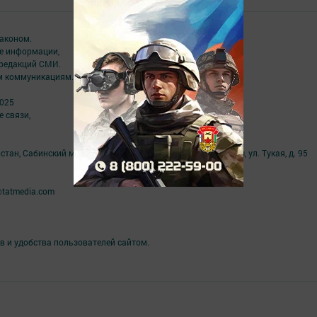
аконом.
ме информации,
 редакций СМИ.
ым коммуникациям.
2025
 связи,
тан, Сабинский муниципальный район, п.г.т. Богатые Сабы, ул. Тукая, д. 95
@tatmedia.com
в и удобства пользователей сайтом.