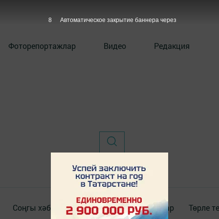
8
Автоматическое закрытие баннера через
Фоторепортажлар
Видео
Редакция
Соңгы хәбәрләр
Видео
Документлар
Төрле т