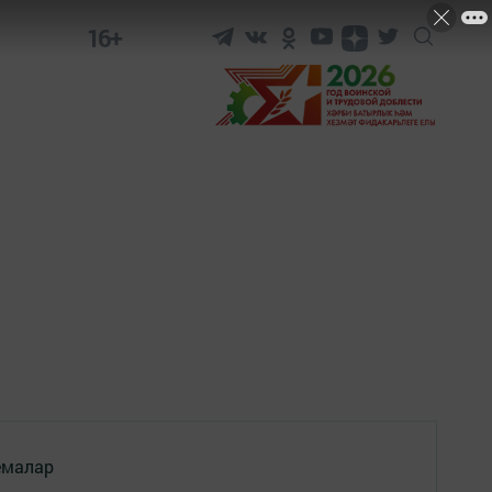
16+
емалар