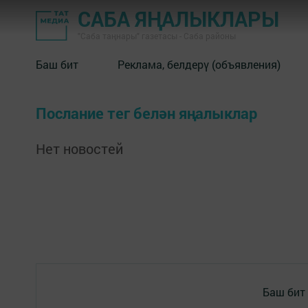
САБА ЯҢАЛЫКЛАРЫ
"Саба таңнары" газетасы - Саба районы
Баш бит
Реклама, белдерү (объявления)
Послание тег белән яңалыклар
Нет новостей
Баш бит