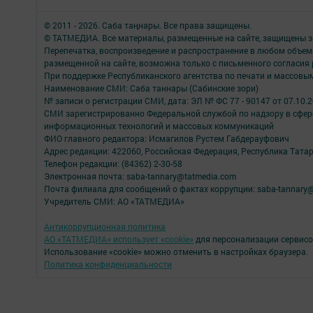
© 2011 - 2026. Саба таңнары. Все права защищены.
© ТАТМЕДИА. Все материалы, размещенные на сайте, защищены з
Перепечатка, воспроизведение и распространение в любом объе
размещенной на сайте, возможна только с письменного согласия
При поддержке Республиканского агентства по печати и массов
Наименование СМИ: Саба таннары (Сабинские зори)
№ записи о регистрации СМИ, дата: ЭЛ № ФС 77 - 90147 от 07.10.
СМИ зарегистрированно Федеральной службой по надзору в сфере
информационных технологий и массовых коммуникаций
ФИО главного редактора: Исмагилов Рустем Габдерауфович
Адрес редакции: 422060, Российская Федерация, Республика Татарс
Телефон редакции: (84362) 2-30-58
Электронная почта: saba-tannary@tatmedia.com
Почта филиала для сообщений о фактах коррупции: saba-tannary
Учредитель СМИ: АО «ТАТМЕДИА»
Антикоррупционная политика
АО «ТАТМЕДИА» использует «cookie»
для персонализации сервисо
Использование «cookie» можно отменить в настройках браузера.
Политика конфиденциальности