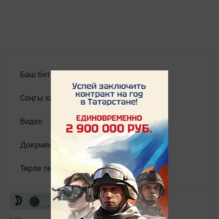
Баш бит
Соңгы хәбәрләр
Видео
Документлар
Төрле темалар