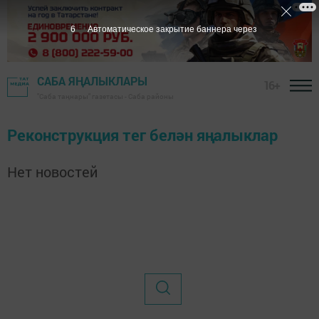
6
Автоматическое закрытие баннера через
САБА ЯҢАЛЫКЛАРЫ
16+
"Саба таңнары" газетасы - Саба районы
Реконструкция тег белән яңалыклар
Нет новостей