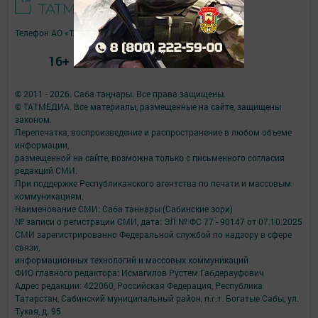
Телефон АО «ТАТМЕДИА»:
(843) 222 09 84
16+
© 2011 - 2026. Саба таңнары. Все права защищены.
© ТАТМЕДИА. Все материалы, размещенные на сайте, защищены
законом.
Перепечатка, воспроизведение и распространение в любом объеме
информации,
размещенной на сайте, возможна только с письменного согласия
редакций СМИ.
При поддержке Республиканского агентства по печати и массовым
коммуникациям.
Наименование СМИ: Саба таннары (Сабинские зори)
№ записи о регистрации СМИ, дата: ЭЛ № ФС 77 - 90147 от 07.10.2025
СМИ зарегистрированно Федеральной службой по надзору в сфере
связи,
информационных технологий и массовых коммуникаций
ФИО главного редактора: Исмагилов Рустем Габдерауфович
Адрес редакции: 422060, Российская Федерация, Республика
Татарстан, Сабинский муниципальный район, п.г.т. Богатые Сабы, ул.
Тукая, д. 95