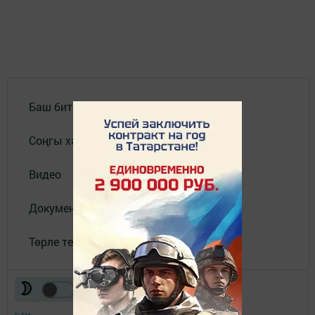
Баш бит
Соңгы хәбәрләр
Видео
Документлар
Төрле темалар