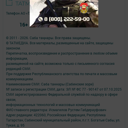
Телефон АО «ТАТМЕДИА»:
(843) 222 09 84
16+
© 2011 - 2026. Саба таңнары. Все права защищены.
© ТАТМЕДИА. Все материалы, размещенные на сайте, защищены
законом.
Перепечатка, воспроизведение и распространение в любом объеме
информации,
размещенной на сайте, возможна только с письменного согласия
редакций СМИ.
При поддержке Республиканского агентства по печати и массовым
коммуникациям.
Наименование СМИ: Саба таннары (Сабинские зори)
№ записи о регистрации СМИ, дата: ЭЛ № ФС 77 - 90147 от 07.10.2025
СМИ зарегистрированно Федеральной службой по надзору в сфере
связи,
информационных технологий и массовых коммуникаций
ФИО главного редактора: Исмагилов Рустем Габдерауфович
Адрес редакции: 422060, Российская Федерация, Республика
Татарстан, Сабинский муниципальный район, п.г.т. Богатые Сабы, ул.
Тукая, д. 95