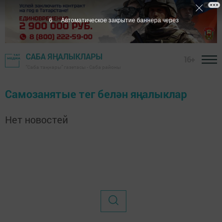
6
Автоматическое закрытие баннера через
САБА ЯҢАЛЫКЛАРЫ
16+
"Саба таңнары" газетасы - Саба районы
Самозанятые тег белән яңалыклар
Нет новостей