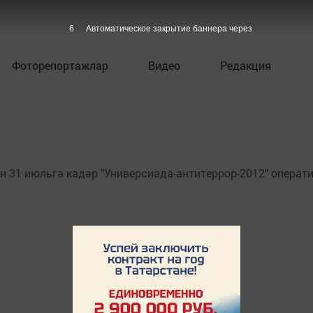
6
Автоматическое закрытие баннера через
Фоторепортажлар
Видео
Редакция
 31 июльгә кадәр "Универсиада-антитеррор-2012" операти