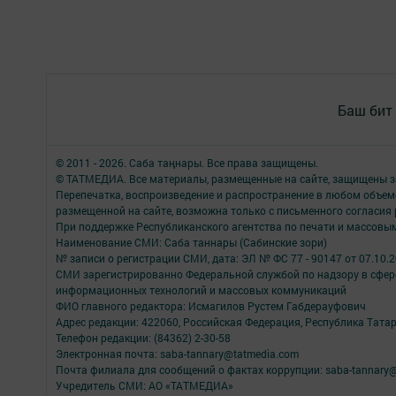
Баш бит
© 2011 - 2026. Саба таңнары. Все права защищены.
© ТАТМЕДИА. Все материалы, размещенные на сайте, защищены з
Перепечатка, воспроизведение и распространение в любом объе
размещенной на сайте, возможна только с письменного согласия
При поддержке Республиканского агентства по печати и массов
Наименование СМИ: Саба таннары (Сабинские зори)
№ записи о регистрации СМИ, дата: ЭЛ № ФС 77 - 90147 от 07.10.
СМИ зарегистрированно Федеральной службой по надзору в сфере
информационных технологий и массовых коммуникаций
ФИО главного редактора: Исмагилов Рустем Габдерауфович
Адрес редакции: 422060, Российская Федерация, Республика Татарс
Телефон редакции: (84362) 2-30-58
Электронная почта: saba-tannary@tatmedia.com
Почта филиала для сообщений о фактах коррупции: saba-tannary
Учредитель СМИ: АО «ТАТМЕДИА»