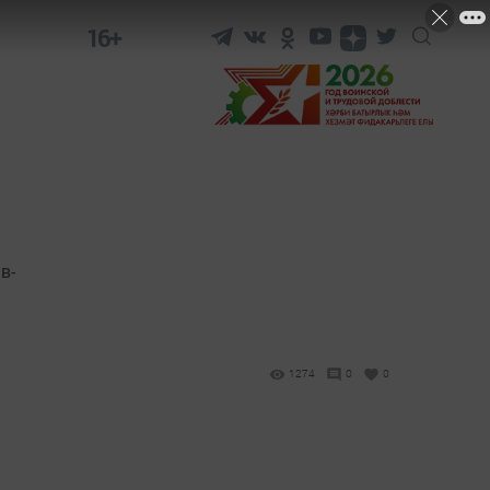
16+
в-
1274
0
0