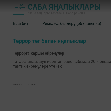
САБА ЯҢАЛЫКЛАРЫ
"Саба таңнары" газетасы - Саба районы
Баш бит
Реклама, белдерү (объявления)
Террор тег белән яңалыклар
Террорга каршы өйрәнүләр
Татарстанда, шул исәптән районыбызда 20 июльдән
тактик өйрәнүләре үтәчәк.
19 июль 2012, 06:59