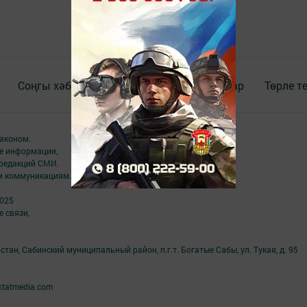
Соңгы хәбәрләр
Видео
Документлар
Төрле т
аконом.
ме информации,
 редакций СМИ.
ым коммуникациям.
2025
 связи,
тан, Сабинский муниципальный район, п.г.т. Богатые Сабы, ул. Тукая, д. 95
@tatmedia.com