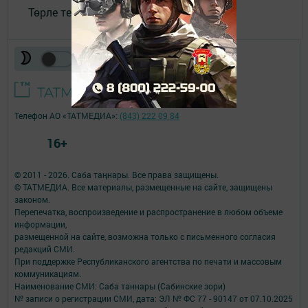
Төрле темалар
Телефон АО «ТАТМЕДИА»:
(843) 222 09 84
16+
© 2011 - 2026. Саба таңнары. Все права защищены.
© ТАТМЕДИА. Все материалы, размещенные на сайте, защищены
законом.
Перепечатка, воспроизведение и распространение в любом объеме
информации,
размещенной на сайте, возможна только с письменного согласия
редакций СМИ.
При поддержке Республиканского агентства по печати и массовым
коммуникациям.
Наименование СМИ: Саба таннары (Сабинские зори)
№ записи о регистрации СМИ, дата: ЭЛ № ФС 77 - 90147 от 07.10.2025