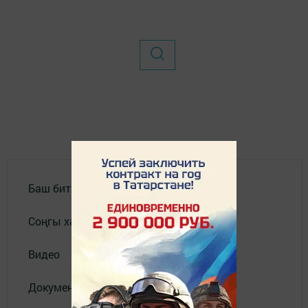
Баш бит
Соңгы хәбәрләр
Видео
Документлар