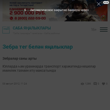
6
Автоматическое закрытие баннера через
САБА ЯҢАЛЫКЛАРЫ
16+
"Саба таңнары" газетасы - Саба районы
Зебра тег белән яңалыклар
Зебралар саны арты
Юлларда һәм урамнарда транспорт хәрәкәтендә кешеләр
иминлек тәэмин итү максатында
03 август 2012, 11:24
1296
0
0