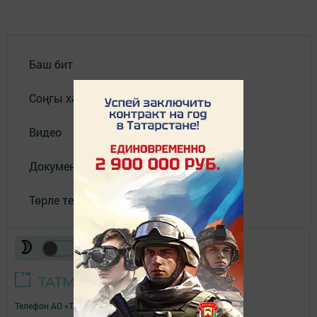
Баш бит
Соңгы хәбәрләр
Видео
Документлар
Төрле темалар
Телефон АО «ТАТМЕДИА»:
(843) 222 09 84