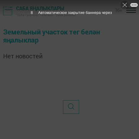
САБА ЯҢАЛЫКЛАРЫ
16+
8
Автоматическое закрытие баннера через
"Саба таңнары" газетасы - Саба районы
Земельный участок тег белән
яңалыклар
Нет новостей