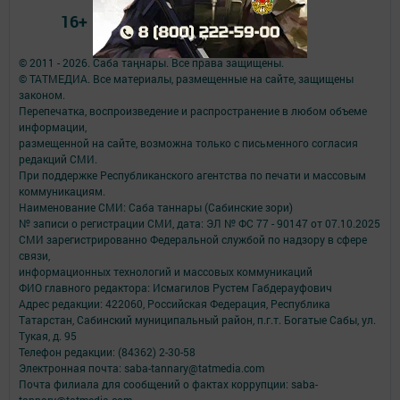
16+
© 2011 - 2026. Саба таңнары. Все права защищены.
© ТАТМЕДИА. Все материалы, размещенные на сайте, защищены
законом.
Перепечатка, воспроизведение и распространение в любом объеме
информации,
размещенной на сайте, возможна только с письменного согласия
редакций СМИ.
При поддержке Республиканского агентства по печати и массовым
коммуникациям.
Наименование СМИ: Саба таннары (Сабинские зори)
№ записи о регистрации СМИ, дата: ЭЛ № ФС 77 - 90147 от 07.10.2025
СМИ зарегистрированно Федеральной службой по надзору в сфере
связи,
информационных технологий и массовых коммуникаций
ФИО главного редактора: Исмагилов Рустем Габдерауфович
Адрес редакции: 422060, Российская Федерация, Республика
Татарстан, Сабинский муниципальный район, п.г.т. Богатые Сабы, ул.
Тукая, д. 95
Телефон редакции: (84362) 2-30-58
Электронная почта: saba-tannary@tatmedia.com
Почта филиала для сообщений о фактах коррупции: saba-