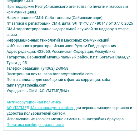
редакций СМИ.
При поддержке Республиканского агентства по печати и массовым
коммуникациям.
Наименование СМИ: Саба таннары (Сабинские зори)
№ записи о регистрации СМИ, дата: ЭЛ № ФС 77 - 90147 от 07.10.2025
СМИ зарегистрированно Федеральной службой по надзору в сфере
связи,
информационных технологий и массовых коммуникаций
ФИО главного редактора: Исмагилов Рустем Габдерауфович
Адрес редакции: 422060, Российская Федерация, Республика
Татарстан, Сабинский муниципальный район, п.г.т. Богатые Сабы, ул.
Тукая, д. 95
Телефон редакции: (84362) 2-30-58
Электронная почта: saba-tannary@tatmedia.com
Почта филиала для сообщений о фактах коррупции: saba-
tannary@tatmedia.com
Учредитель СМИ: АО «ТАТМЕДИА»
Антикоррупционная политика
АО «ТАТМЕДИА» использует «cookie»
для персонализации сервисов и
удобства пользователей сайтом.
Использование «cookie» можно отменить в настройках браузера.
Политика конфиденциальности