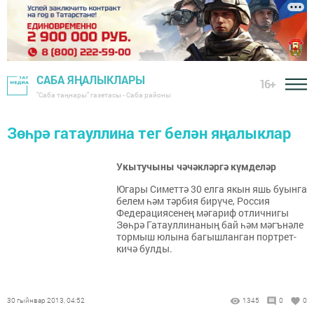
САБА ЯҢАЛЫКЛАРЫ
16+
"Саба таңнары" газетасы - Саба районы
Зөһрә гатауллина тег белән яңалыклар
Укытучыны чәчәкләргә күмделәр
Югары Симеттә 30 елга якын яшь буынга
белем һәм тәрбия бирүче, Россия
Федерациясенең мәгариф отличнигы
Зөһрә Гатауллинаның бай һәм мәгънәле
тормыш юлына багышланган портрет-
кичә булды.
30 гыйнвар 2013, 04:52
1345
0
0