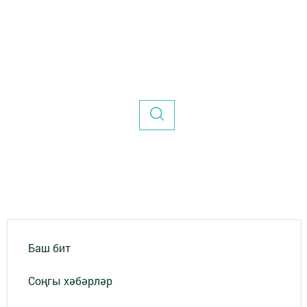
Баш бит
Соңгы хәбәрләр