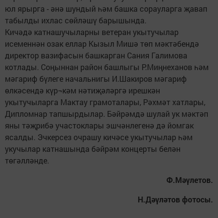
юл ярырга - әнә шундый һәм башка сорауларга җавап
табылды ихлас сөйләшү барышында.
Кичәдә катнашучыларны ветеран укытучылар
исеменнән озак еллар Кызыл Мишә төп мәктәбендә
директор вазифасын башкарган Сания Галимова
котлады. Соңыннан район башлыгы Р.Миңнеханов һәм
мәгариф бүлеге начальнигы И.Шакиров мәгариф
өлкәсендә күр¬кәм нәтиҗәләргә ирешкән
укытучыларга Мактау грамоталары, Рәхмәт хатлары,
Дипломнар тапшырдылар. Бәйрәмдә шулай ук мәктәп
яны тәҗрибә участоклары эшчәнлегенә дә йомгак
ясалды. Эчкерсез очрашу кичәсе укытучылар һәм
укучылар катнашында бәйрәм концерты белән
төгәлләнде.
Ф.Мәүлетов.
Н.Дәүләтов фотосы.