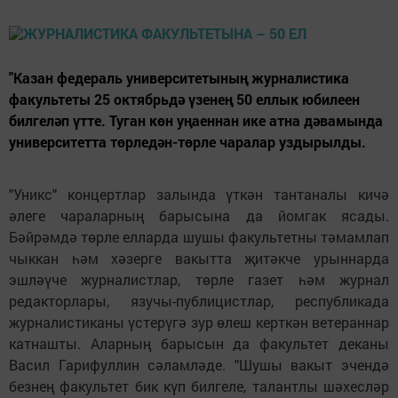
"Казан федераль универ­ситетының журналистика
факультеты 25 октябрьдә үзенең 50 еллык юбилеен
билгеләп үтте. Туган көн уңаеннан ике атна дәвамында
университетта төрледән-төрле чаралар уздырылды.
"Уникс" концертлар залында үткән тантаналы кичә
әлеге чараларның барысына да йомгак ясады.
Бәйрәмдә төрле елларда шушы факультетны тәмамлап
чыккан һәм хәзерге вакытта җитәкче урыннарда
эшләүче журналистлар, төрле газет һәм журнал
редакторлары, язучы-публицистлар, республикада
журналистиканы үстерүгә зур өлеш керткән ветераннар
катнашты. Аларның барысын да факультет деканы
Васил Гарифуллин сәламләде. "Шушы вакыт эчендә
безнең факультет бик күп билгеле, талантлы шәхесләр