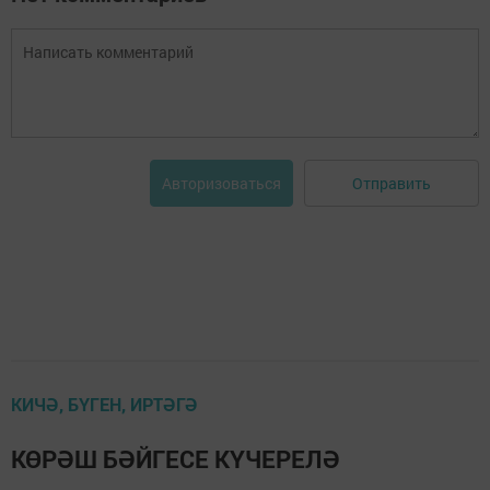
Отправить
Авторизоваться
КИЧӘ, БҮГЕН, ИРТӘГӘ
КӨРӘШ БӘЙГЕСЕ КҮЧЕРЕЛӘ