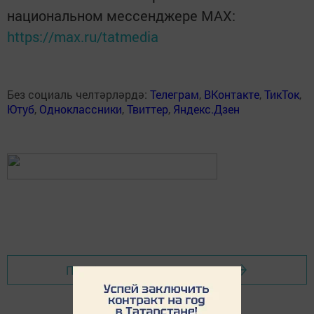
национальном мессенджере MАХ:
https://max.ru/tatmedia
Без социаль челтәрләрдә:
Телеграм
,
ВКонтакте
,
ТикТок
,
Ютуб
,
Одноклассники
,
Твиттер
,
Яндекс.Дзен
Перейти на страницу новости