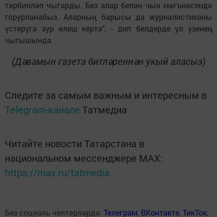
тәрбияләп чыгарды. Без алар белән чын мәгънәсендә
горурланабыз. Аларның барысы да журналистиканы
үстерүгә зур өлеш кертә", - дип белдерде ул үзенең
чыгышында.
(Дәвамын газета битләреннән укый аласыз)
Следите за самым важным и интересным в
Telegram-канале
Татмедиа
Читайте новости Татарстана в
национальном мессенджере MАХ:
https://max.ru/tatmedia
Без социаль челтәрләрдә:
Телеграм
,
ВКонтакте
,
ТикТок
,