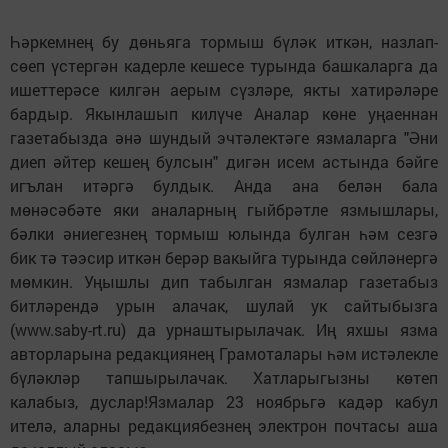
Һәркемнең бу дөньяга тормыш бүләк иткән, назлап-
сөеп үстергән кадерле кешесе турында башкаларга да
ишеттерәсе килгән аерым сүзләре, якты хатирәләре
бардыр. Якынлашып килүче Аналар көне уңаеннан
газетабызда әнә шундый эчтәлектәге язмаларга "Әни
диеп әйтер кешең булсын" дигән исем астында бәйге
игълан итәргә булдык. Анда ана белән бала
мөнәсәбәте яки аналарның гыйбрәтле язмышлары,
бәлки әниегезнең тормыш юлында булган һәм сезгә
бик тә тәэсир иткән берәр вакыйга турында сөйләнергә
мөмкин. Уңышлы дип табылган язмалар газетабыз
битләрендә урын алачак, шулай ук сайтыбызга
(www.saby-rt.ru) да урнаштырылачак. Иң яхшы язма
авторларына редакциянең Грамоталары һәм истәлекле
бүләкләр тапшырылачак. Хатларыгызны көтеп
калабыз, дуслар!Язмалар 23 ноябрьгә кадәр кабул
ителә, аларны редакциябезнең электрон почтасы аша