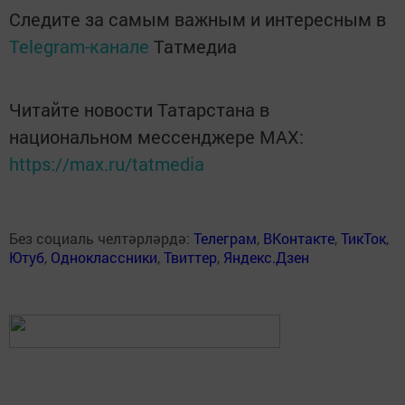
Следите за самым важным и интересным в
Telegram-канале
Татмедиа
Читайте новости Татарстана в
национальном мессенджере MАХ:
https://max.ru/tatmedia
Без социаль челтәрләрдә:
Телеграм
,
ВКонтакте
,
ТикТок
,
Ютуб
,
Одноклассники
,
Твиттер
,
Яндекс.Дзен