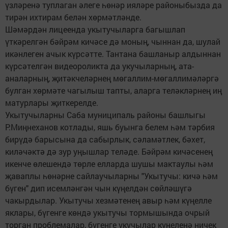
үзләренә туплаган әлеге һөнәр ияләре районыбызда да
тирән ихтирам белән хөрмәтләнде.
Шәмәрдән лицеенда укытучыларга багышлап
үткәрелгән бәйрәм кичәсе дә моның, чыннан да, шулай
икәнлеген ачык күрсәтте. Тантана башланыр алдыннан
күрсәтелгән видеороликта да укучыларның, ата-
аналарның, җитәкчеләрнең мөгаллим-мөгаллимәләргә
булган хөрмәте чагылыш тапты, аларга теләкләрнең иң
матурлары җиткерелде.
Укытучыларны Саба муниципаль районы башлыгы
Р.Миңнеханов котлады, яшь буынга белем һәм тәрбия
бирүдә барысына да сабырлык, сәламәтлек, бәхет,
киләчәктә дә зур уңышлар теләде. Бәйрәм кичәсенең
икенче өлешендә төрле елларда шушы мактаулы һәм
җаваплы һөнәрне сайлаучыларны "Укытучы: кичә һәм
бүген" дип исемләнгән чын күңелдән сөйләшүгә
чакырдылар. Укытучы хезмәтенең авыр һәм күңелле
яклары, бүгенге көндә укытучы тормышында очрый
торган проблемалар, бүгенге укучылар күңеленә ничек