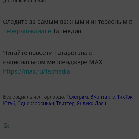
да юллый аласыз.
Следите за самым важным и интересным в
Telegram-канале
Татмедиа
Читайте новости Татарстана в
национальном мессенджере MАХ:
https://max.ru/tatmedia
Без социаль челтәрләрдә:
Телеграм
,
ВКонтакте
,
ТикТок
,
Ютуб
,
Одноклассники
,
Твиттер
,
Яндекс.Дзен