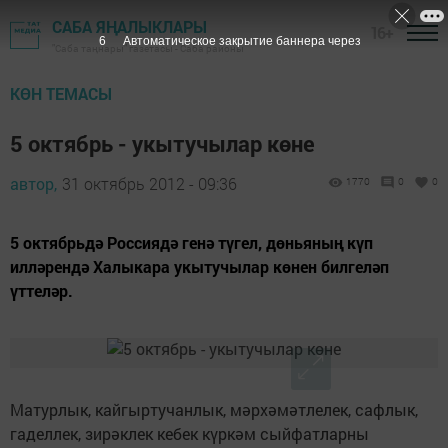
САБА ЯҢАЛЫКЛАРЫ
16+
6
Автоматическое закрытие баннера через
"Саба таңнары" газетасы - Саба районы
КӨН ТЕМАСЫ
5 октябрь - укытучылар көне
автор,
31 октябрь 2012 - 09:36
1770
0
0
5 октябрьдә Россиядә генә түгел, дөньяның күп
илләрендә Халыкара укытучылар көнен билгеләп
үттеләр.
Матурлык, кайгыртучанлык, мәрхәмәтлелек, сафлык,
гаделлек, зирәклек кебек күркәм сыйфатларны