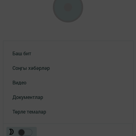
Баш бит
Соңгы хәбәрләр
Видео
Документлар
Төрле темалар