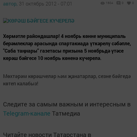
автор,
31 октябрь 2012 - 07:01
1604
0
0
Хөрмәтле райондашлар! 4 ноябрь көнне муниципаль
берәмлекләр арасында спартакиада үткәрелү сәбәпле,
"Саба таңнары" газетасы призына 5 ноябрьдә үтәсе
көрәш бәйгесе 10 ноябрь көненә күчерелә.
Мөхтәрәм көрәшчеләр һәм җанатарлар, сезне бәйгедә
көтеп калабыз!
Следите за самым важным и интересным в
Telegram-канале
Татмедиа
Читайте новости Татарстана в