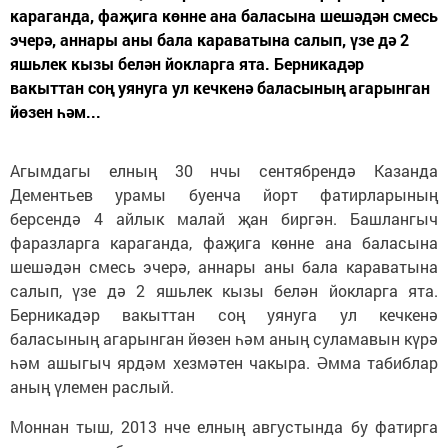
караганда, фаҗига көнне ана баласына шешәдән смесь
эчерә, аннары аны бала караватына салып, үзе дә 2
яшьлек кызы белән йокларга ята. Берникадәр
вакыттан соң уянуга ул кечкенә баласының агарынган
йөзен һәм...
Агымдагы елның 30 нчы сентябрендә Казанда
Дементьев урамы буенча йорт фатирларының
берсендә 4 айлык малай җан биргән. Башлангыч
фаразларга караганда, фаҗига көнне ана баласына
шешәдән смесь эчерә, аннары аны бала караватына
салып, үзе дә 2 яшьлек кызы белән йокларга ята.
Берникадәр вакыттан соң уянуга ул кечкенә
баласының агарынган йөзен һәм аның суламавын күрә
һәм ашыгыч ярдәм хезмәтен чакыра. Әмма табиблар
аның үлемен раслый.
Моннан тыш, 2013 нче елның августында бу фатирга