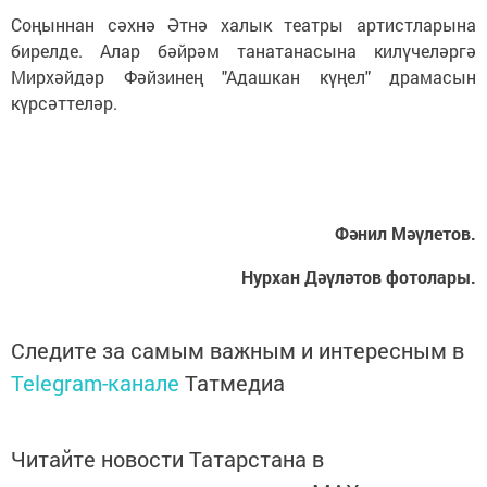
Соңыннан сәхнә Әтнә халык театры артистларына
бирелде. Алар бәйрәм танатанасына килүчеләргә
Мирхәйдәр Фәйзинең "Адашкан күңел" драмасын
күрсәттеләр.
Фәнил Мәүлетов.
Нурхан Дәүләтов фотолары.
Следите за самым важным и интересным в
Telegram-канале
Татмедиа
Читайте новости Татарстана в