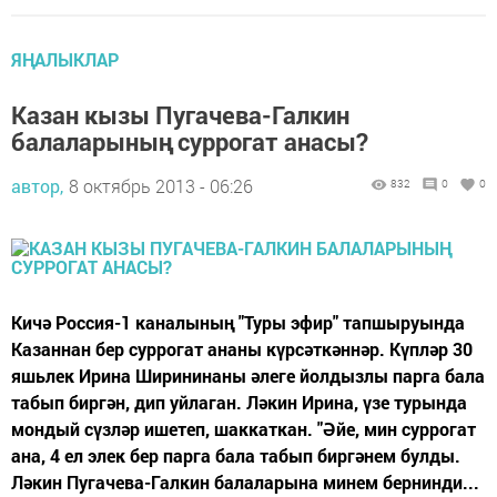
ЯҢАЛЫКЛАР
Казан кызы Пугачева-Галкин
балаларының суррогат анасы?
автор,
8 октябрь 2013 - 06:26
832
0
0
Кичә Россия-1 каналының "Туры эфир" тапшыруында
Казаннан бер суррогат ананы күрсәткәннәр. Күпләр 30
яшьлек Ирина Ширининаны әлеге йолдызлы парга бала
табып биргән, дип уйлаган. Ләкин Ирина, үзе турында
мондый сүзләр ишетеп, шаккаткан. "Әйе, мин суррогат
ана, 4 ел элек бер парга бала табып биргәнем булды.
Ләкин Пугачева-Галкин балаларына минем бернинди...