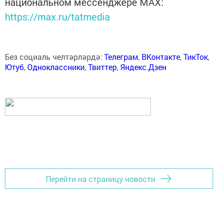
национальном мессенджере MАХ:
https://max.ru/tatmedia
Без социаль челтәрләрдә:
Телеграм
,
ВКонтакте
,
ТикТок
,
Ютуб
,
Одноклассники
,
Твиттер
,
Яндекс.Дзен
Перейти на страницу новости