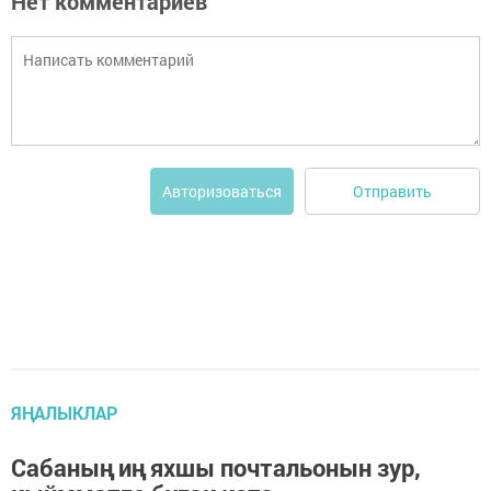
Нет комментариев
Отправить
Авторизоваться
ЯҢАЛЫКЛАР
Сабаның иң яхшы почтальонын зур,