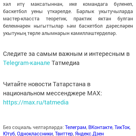
хәл итү максатыннан
,
ике командага бүленеп
,
баскетбол уены үткәрелде. Барлык укытучыларда
мастер-класста теоретик, практик яктан булган
белемнәрен ныгыттылар һәм баскетбол дәресләрен
укытуның төрле алымнарын камилләштерделәр.
Следите за самым важным и интересным в
Telegram-канале
Татмедиа
Читайте новости Татарстана в
национальном мессенджере MАХ:
https://max.ru/tatmedia
Без социаль челтәрләрдә:
Телеграм
,
ВКонтакте
,
ТикТок
,
Ютуб
,
Одноклассники
,
Твиттер
,
Яндекс.Дзен