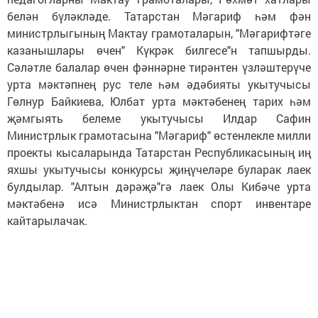
белән бүләкләде. Татарстан Мәгариф һәм фән
министрлыгының Мактау грамоталарын, "Мәгарифтәге
казанышлары өчен" Күкрәк билгесе"н тапшырды.
Сәләтле балалар өчен фәннәрне тирәнтен үзләштерүче
урта мәктәпнең рус теле һәм әдәбияты укытучысы
Гөлнур Байкиева, Юлбат урта мәктәбенең тарих һәм
җәмгыять белеме укытучысы Илдар Сафин
Министрлык грамотасына "Мәгариф" өстенлекле милли
проекты кысаларында Татарстан Республикасының иң
яхшы укытучысы конкурсы җиңүчеләре буларак лаек
булдылар. "Алтын дәрәҗә"гә лаек Олы Кибәче урта
мәктәбенә исә Министрлыктан спорт инвентаре
кайтарылачак.