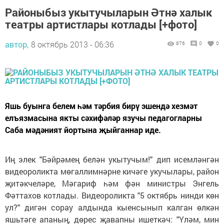
Районыбыз укытучыларын Әтнә халык
театры артистлары котлады [+фото]
автор,
8 октябрь 2013 - 06:36
876
0
0
Яшь буынга белем һәм тәрбия бирү эшендә хезмәт
елъязмасына якты сәхифәләр язучы педагогларны
Саба мәдәният йортына җыйганнар иде.
Иң элек "Бәйрәмең белән укытучым!" дип исемләнгән
видеороликта мөгаллимнәрне кичәге укучылары, район
җитәкчеләре, Мәгариф һәм фән министры Энгель
Фәттахов котлады. Видеороликта "5 октябрь нинди көн
ул?" дигән сорау алдында кыенсынып калган өлкән
яшьтәге апаның, дөрес җавапны ишеткәч: "Үләм, мин