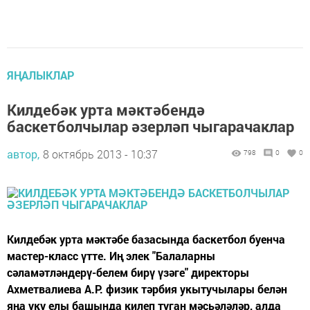
ЯҢАЛЫКЛАР
Килдебәк урта мәктәбендә
баскетболчылар әзерләп чыгарачаклар
автор,
8 октябрь 2013 - 10:37
798
0
0
Килдебәк урта мәктәбе базасында баскетбол буенча
мастер-класс үтте. Иң элек "Балаларны
сәламәтләндерү-белем бирү үзәге" директоры
Ахметвалиева А.Р. физик тәрбия укытучылары белән
яңа уку елы башында килеп туган мәсьәләләр, алда