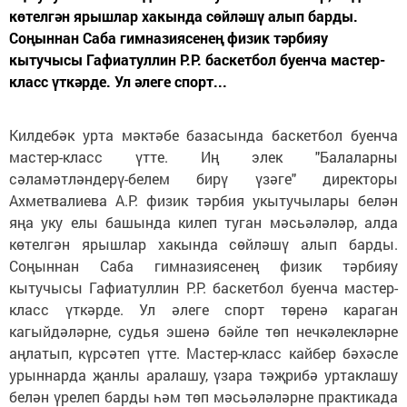
көтелгән ярышлар хакында сөйләшү алып барды.
Соңыннан Саба гимназиясенең физик тәрбияу
кытучысы Гафиатуллин Р.Р. баскетбол буенча мастер-
класс үткәрде. Ул әлеге спорт...
Килдебәк урта мәктәбе базасында баскетбол буенча
мастер-класс үтте.
Иң элек "
Балаларны
сәламәтләндерү-белем бирү үзәге
"
директоры
Ахметвалиева А.Р. физик тәрбия укытучылары
белән
яңа уку елы башында килеп туган мәсьәләләр, алда
көтелгән ярышлар хакында сөйләшү алып барды.
Соңыннан Саба гимназиясенең физик тәрбияу
кытучысы Гафиатуллин Р.Р. баскетбол буенча мастер-
класс үткәрде.
Ул
әлеге спорт төренә караган
кагыйдәләрне, судья эшенә бәйле төп нечкәлекләрне
аңлатып, күрсәтеп үтте. Мастер-класс кайбер бәхәсле
урынна
р
да җанлы аралашу, үзара тәҗрибә уртаклашу
белән үрелеп барды һәм төп мәсьәләл
ә
рне практикада