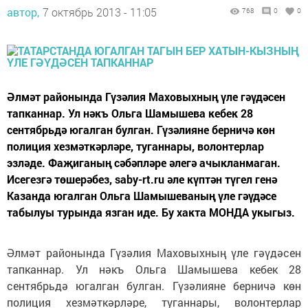
автор,
7 октябрь 2013 - 11:05
768
0
0
Әлмәт районында Гүзәлия Маховыхның үле гәүдәсен
тапканнар. Ул нәкъ Ольга Шамышева кебек 28
сентябрьдә югалган булган. Гүзәлияне берничә көн
полиция хезмәткәрләре, туганнары, волонтерлар
эзләде. Фаҗиганың сәбәпләре әлегә ачыкланмаган.
Исегезгә төшерәбез, saby-rt.ru әле күптән түгел генә
Казанда югалган Ольга Шамышеваның үле гәүдәсе
табылуы турында язган иде. Бу хакта МОНДА укыгыз.
Әлмәт районында Гүзәлия Маховыхның үле гәүдәсен
тапканнар. Ул нәкъ Ольга Шамышева кебек 28
сентябрьдә югалган булган. Гүзәлияне берничә көн
полиция хезмәткәрләре, туганнары, волонтерлар