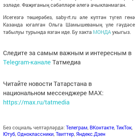
эзләде. Фаҗиганың сәбәпләре әлегә ачыкланмаган.
Исегезгә төшерәбез, saby-rt.ru әле күптән түгел генә
Казанда югалган Ольга Шамышеваның үле гәүдәсе
табылуы турында язган иде. Бу хакта
МОНДА
укыгыз.
Следите за самым важным и интересным в
Telegram-канале
Татмедиа
Читайте новости Татарстана в
национальном мессенджере MАХ:
https://max.ru/tatmedia
Без социаль челтәрләрдә:
Телеграм
,
ВКонтакте
,
ТикТок
,
Ютуб
,
Одноклассники
,
Твиттер
,
Яндекс.Дзен