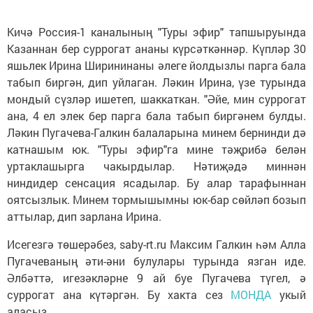
Кичә Россия-1 каналының "Туры эфир" тапшыруында
Казаннан бер суррогат ананы күрсәткәннәр. Күпләр 30
яшьлек Ирина Ширининаны әлеге йолдызлы парга бала
табып биргән, дип уйлаган. Ләкин Ирина, үзе турында
мондый сүзләр ишетеп, шаккаткан. "Әйе, мин суррогат
ана, 4 ел элек бер парга бала табып биргәнем булды.
Ләкин Пугачева-Галкин балаларына минем бернинди дә
катнашым юк. "Туры эфир"га мине тәҗрибә белән
уртаклашырга чакырдылар. Нәтиҗәдә миннән
ниндидер сенсация ясадылар. Бу алар тарафыннан
оятсызлык. Минем тормышымны юк-бар сөйләп бозып
аттылар, дип зарлана Ирина.
Исегезгә төшерәбез, saby-rt.ru Максим Галкин һәм Алла
Пугачеваның әти-әни булулары турында язган иде.
Әлбәттә, игезәкләрне 9 ай буе Пугачева түгел, ә
суррогат ана күтәргән. Бу хакта сез
МОНДА
укый
аласыз.