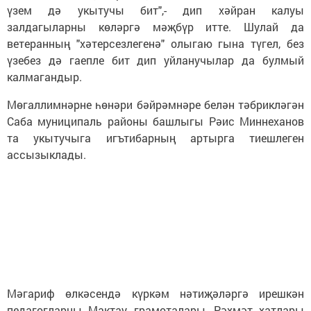
үзем дә укытучы бит",- дип хәйран калуы
залдагыларны көләргә мәҗбүр итте. Шулай да
ветеранның "хәтерсезлегенә" олыгаю гына түгел, без
үзебез дә гаепле бит дип уйланучылар да булмый
калмагандыр.
Мөгаллимнәрне һөнәри бәйрәмнәре белән тәбрикләгән
Саба муниципаль районы башлыгы Рәис Миннеханов
та укытучыга игътибарның артырга тиешлеген
ассызыклады.
Мәгариф өлкәсендә күркәм нәтиҗәләргә ирешкән
педагогларны Мактау грамоталары, Рәхмәт хатлары