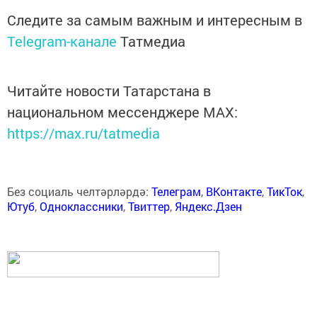
Следите за самым важным и интересным в
Telegram-канале
Татмедиа
Читайте новости Татарстана в
национальном мессенджере MАХ:
https://max.ru/tatmedia
Без социаль челтәрләрдә:
Телеграм
,
ВКонтакте
,
ТикТок
,
Ютуб
,
Одноклассники
,
Твиттер
,
Яндекс.Дзен