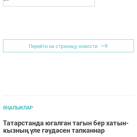
Перейти на страницу новости
ЯҢАЛЫКЛАР
Татарстанда югалган тагын бер хатын-
кызның үле гәүдәсен тапканнар