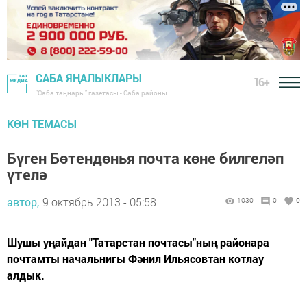
САБА ЯҢАЛЫКЛАРЫ
16+
"Саба таңнары" газетасы - Саба районы
КӨН ТЕМАСЫ
Бүген Бөтендөнья почта көне билгеләп
үтелә
автор,
9 октябрь 2013 - 05:58
1030
0
0
Шушы уңайдан "Татарстан почтасы"ның районара
почтамты начальнигы Фәнил Ильясовтан котлау
алдык.