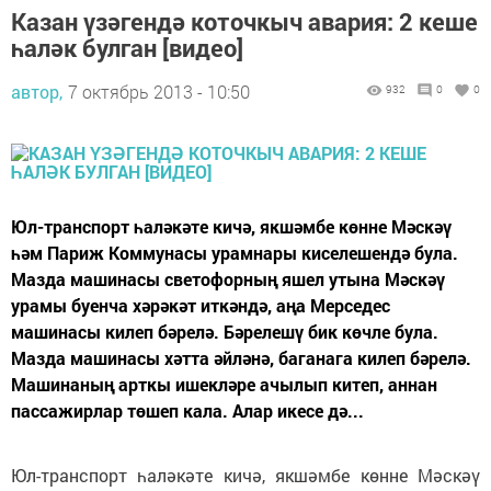
Казан үзәгендә коточкыч авария: 2 кеше
һаләк булган [видео]
автор,
7 октябрь 2013 - 10:50
932
0
0
Юл-транспорт һаләкәте кичә, якшәмбе көнне Мәскәү
һәм Париж Коммунасы урамнары киселешендә була.
Мазда машинасы светофорның яшел утына Мәскәү
урамы буенча хәрәкәт иткәндә, аңа Мерседес
машинасы килеп бәрелә. Бәрелешү бик көчле була.
Мазда машинасы хәтта әйләнә, баганага килеп бәрелә.
Машинаның арткы ишекләре ачылып китеп, аннан
пассажирлар төшеп кала. Алар икесе дә...
Юл-транспорт һаләкәте кичә, якшәмбе көнне Мәскәү