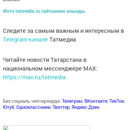
Фото tatmedia.ru сайтыннан алынды.
Следите за самым важным и интересным в
Telegram-канале
Татмедиа
Читайте новости Татарстана в
национальном мессенджере MАХ:
https://max.ru/tatmedia
Без социаль челтәрләрдә:
Телеграм
,
ВКонтакте
,
ТикТок
,
Ютуб
,
Одноклассники
,
Твиттер
,
Яндекс.Дзен