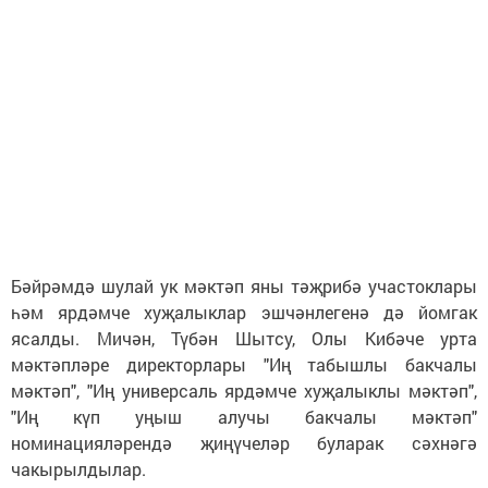
Бәйрәмдә шулай ук мәктәп яны тәҗрибә участоклары
һәм ярдәмче хуҗалыклар эшчәнлегенә дә йомгак
ясалды. Мичән, Түбән Шытсу, Олы Кибәче урта
мәктәпләре директорлары "Иң табышлы бакчалы
мәктәп", "Иң универсаль ярдәмче хуҗалыклы мәктәп",
"Иң күп уңыш алучы бакчалы мәктәп"
номинацияләрендә җиңүчеләр буларак сәхнәгә
чакырылдылар.