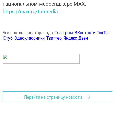
национальном мессенджере MАХ:
https://max.ru/tatmedia
Без социаль челтәрләрдә:
Телеграм
,
ВКонтакте
,
ТикТок
,
Ютуб
,
Одноклассники
,
Твиттер
,
Яндекс.Дзен
Перейти на страницу новости