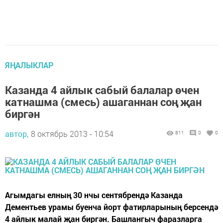
ЯҢАЛЫКЛАР
Казанда 4 айлык сабый балалар өчен
катнашма (смесь) ашаганнан соң җан
биргән
автор,
8 октябрь 2013 - 10:54
811
0
0
Агымдагы елның 30 нчы сентябрендә Казанда
Дементьев урамы буенча йорт фатирларының берсендә
4 айлык малай җан биргән. Башлангыч фаразларга