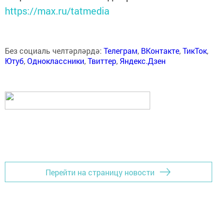
https://max.ru/tatmedia
Без социаль челтәрләрдә:
Телеграм
,
ВКонтакте
,
ТикТок
,
Ютуб
,
Одноклассники
,
Твиттер
,
Яндекс.Дзен
Перейти на страницу новости