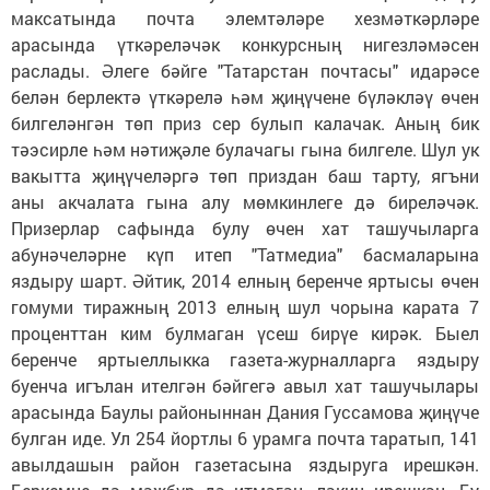
максатында поч­та элемтәләре хезмәткәрләре
арасында үткәреләчәк конкурсның нигезләмәсен
раслады. Әлеге бәйге "Татарстан почтасы" идарәсе
белән берлектә үткәрелә һәм җиңүчене бүләкләү өчен
билгеләнгән төп приз сер булып калачак. Аның бик
тәэсирле һәм нәтиҗәле булачагы гына билгеле. Шул ук
вакытта җиңүчеләргә төп приздан баш тарту, ягъни
аны акчалата гына алу мөмкинлеге дә биреләчәк.
Призерлар сафында булу өчен хат ташучыларга
абунәчеләрне күп итеп "Татмедиа" басмаларына
яздыру шарт. Әйтик, 2014 елның беренче яртысы өчен
гомуми тиражның 2013 елның шул чорына карата 7
проценттан ким булмаган үсеш бирүе кирәк. Быел
беренче яртыеллыкка газета-журналларга яздыру
буенча игълан ителгән бәйгегә авыл хат ташучылары
арасында Баулы районыннан Дания Гуссамова җиңүче
булган иде. Ул 254 йортлы 6 урамга поч­та таратып, 141
авылдашын район газетасына яздыруга ирешкән.