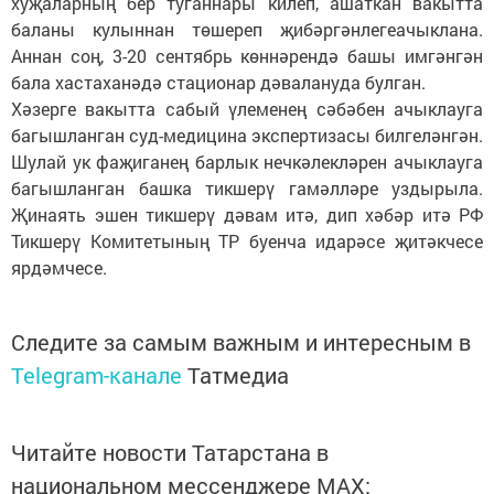
хуҗаларның бер туганнары килеп, ашаткан вакытта
баланы кулыннан төшереп җибәргәнлегеачыклана.
Аннан соң, 3-20 сентябрь көннәрендә башы имгәнгән
бала хастаханәдә стационар дәвалануда булган.
Хәзерге вакытта сабый үлеменең сәбәбен ачыклауга
багышланган суд-медицина экспертизасы билгеләнгән.
Шулай ук фаҗиганең барлык нечкәлекләрен ачыклауга
багышланган башка тикшерү гамәлләре уздырыла.
Җинаять эшен тикшерү дәвам итә, дип хәбәр итә РФ
Тикшерү Комитетының ТР буенча идарәсе җитәкчесе
ярдәмчесе.
Следите за самым важным и интересным в
Telegram-канале
Татмедиа
Читайте новости Татарстана в
национальном мессенджере MАХ: