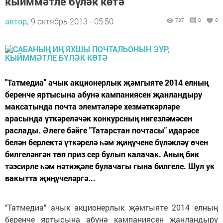
кыйммәтле бүләк көтә
автор,
9 октябрь 2013 - 05:50
737
0
0
"Татмедиа" ачык акционерлык җәмгыяте 2014 елның
беренче яртысына абунә кампаниясен җанландыру
максатында поч­та элемтәләре хезмәткәрләре
арасында үткәреләчәк конкурсның нигезләмәсен
раслады. Әлеге бәйге "Татарстан почтасы" идарәсе
белән берлектә үткәрелә һәм җиңүчене бүләкләү өчен
билгеләнгән төп приз сер булып калачак. Аның бик
тәэсирле һәм нәтиҗәле булачагы гына билгеле. Шул ук
вакытта җиңүчеләргә...
"Татмедиа" ачык акционерлык җәмгыяте 2014 елның
беренче яртысына абунә кампаниясен җанландыру