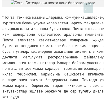
"Почта, техника казанышларына, коммуникацияләрнең
зур тизлек белән үсүенә карамастан, һәркем файдалана
алырлык элемтә чарасы булып кала. Почта кешеләрне
һәм шәһәрләрне берләштерә, араларны якынайта.
Почта элемтәсе хезмәткәрләре үзләренең җиңел
булмаган көндәлек хезмәтләре белән мөһим социаль
бурыч үтиләр, кешеләрнең җәмгыяви әһәмиятле һәм
дәүләти мәгълүмат ресурсларыннан файдалану
мөмкинлеген тәэмин итәләр. Һөнәри бәйрәм уңаеннан
почта элемтәсе хезмәткәрләрен, тармак ветераннарын
ихлас тәбрикләп, барысына башкарган игелекле
эшләре өчен рәхмәт белдерәсем килә. Почтада үз
хезмәтләренә бирелгән, тирән ихтирамга лаеклы
энтуазистлар эшләве беркемгә дә сер түгел",- диелә
котлауда.