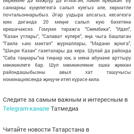
Беркемне дә мәҗбүр дә итмәгән, ләкин ирешкән. Бу
саннарны күңелегезгә салып куегыз әле, хөрмәтле
почтальоннарыбыз. Әгәр уздыра алсагыз, кесәгезгә
ким дигәндә 20 меңне салып кую бәхетенә
ирешәчәксез. Гомуми тиражга "Сөембикә", "Идел",
"Казан утлары", "Салават күпере", яңа чыга башлаган
"Гаилә һәм мәктәп" журналлары, "Мәдәни җомга",
"Шәһри Казан" газеталары да керә. Шулай да районда
"Саба таңнары"на тиңнәр юк, ә менә абунәне арттыру
мөмкинлеге бар. Шул мөмкинлекне эшкә җиккән
райондашыбызны авыл хат ташучысы
номинациясендә җиңүче итеп күрәсе килә.
Следите за самым важным и интересным в
Telegram-канале
Татмедиа
Читайте новости Татарстана в