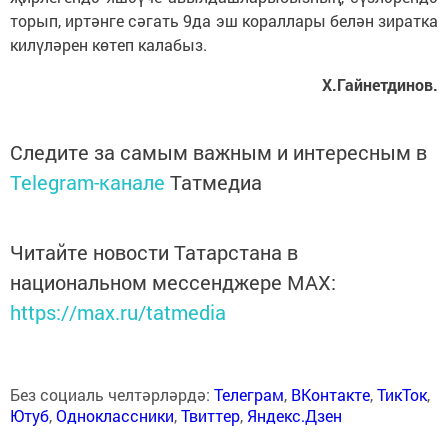
торып, ир­тәнге сәгать 9да эш кораллары белән зиратка
килүләрен көтеп калабыз.
Х.Гайнетдинов.
Следите за самым важным и интересным в
Telegram-канале
Татмедиа
Читайте новости Татарстана в
национальном мессенджере MАХ:
https://max.ru/tatmedia
Без социаль челтәрләрдә:
Телеграм
,
ВКонтакте
,
ТикТок
,
Ютуб
,
Одноклассники
,
Твиттер
,
Яндекс.Дзен