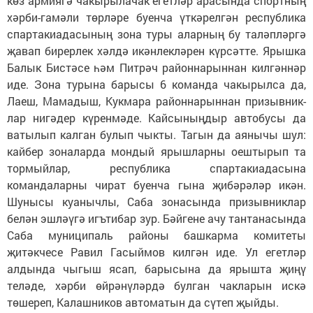
көз армиягә чакырылачак егетләр арасында спортның
хәрби-гамәли төрләре буенча үткәрелгән республика
спартакиадасының зона туры аларның бу таләпләргә
җавап бирерлек хәлдә икәнлекләрен күрсәтте. Ярышка
Балык Бистәсе һәм Питрәч районнарыннан килгәннәр
иде. Зона турына барысы 6 команда чакырылса да,
Лаеш, Мамадыш, Кукмара районнарыннан призывник­
лар нигәдер күренмәде. Кайсыныңдыр автобусы да
ватылып калган булып чыкты. Тагын да аянычы шул:
кайбер зоналарда мондый ярышларны оештырып та
тормыйлар, республика спартакиадасына
командаларны чират буенча гына җибәрәләр икән.
Шунысы куанычлы, Саба зонасында призывниклар
белән эшләүгә игътибар зур. Бәйгене ачу тантанасында
Саба муниципаль районы башкарма комитеты
җитәкчесе Равил Гасыймов килгән иде. Ул егетләр
алдында чыгыш ясап, барысына да ярышта җиңү
теләде, хәрби өйрәнүләрдә бул­ган чак­ларын искә
төшереп, Калашников ав­томатын да сүтеп җыйды.