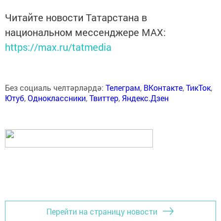
Читайте новости Татарстана в
национальном мессенджере MАХ:
https://max.ru/tatmedia
Без социаль челтәрләрдә:
Телеграм
,
ВКонтакте
,
ТикТок
,
Ютуб
,
Одноклассники
,
Твиттер
,
Яндекс.Дзен
Перейти на страницу новости