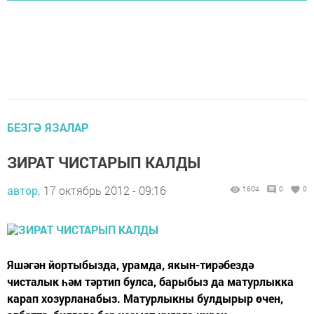
БЕЗГӘ ЯЗАЛАР
ЗИРАТ ЧИСТАРЫП КАЛДЫ
автор,
17 октябрь 2012 - 09:16
1604
0
0
Яшәгән йортыбызда, урамда, якын-тирәбездә
чисталык һәм тәртип булса, барыбыз да матурлыкка
карап хозурланабыз. Матурлыкны булдырыр өчен,