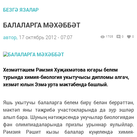
БЕЗГӘ ЯЗАЛАР
БАЛАЛАРГА МӘХӘББӘТ
автор,
17 октябрь 2012 - 07:07
1705
0
0
Хезмәттәшем Рәмзия Хуҗәхмәтова югары белем
турында химия-биология укытучысы дипломы алгач,
хезмәт юлын Эзмә урта мәктәбендә башлый.
Яшь укытучы балаларга белем бирү белән беррәттән,
мәктәп яны тәҗрибә участокларында да зур эшләр
алып бара. Шуның нәтиҗәсендә укучылар биологиядән
фән олимпиадаларында призлы урыннар яулыйлар.
Рәмзия Рәшит кызы балалар күңелендә химия-