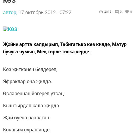
КӨЗ
автор,
17 октябрь 2012 - 07:22
2015
0
0
Җәйне артта калдырып, Табигатькә көз килде, Матур
буяуга чумып, Мең төрле төскә керде.
Көз җиткәнен белдереп,
Яфраклар оча җилдә.
Өсләреннән йөгереп үтсәң,
Кыштырдап кала җирдә.
Җәй буена назлаган
Кояшым сүрән инде.