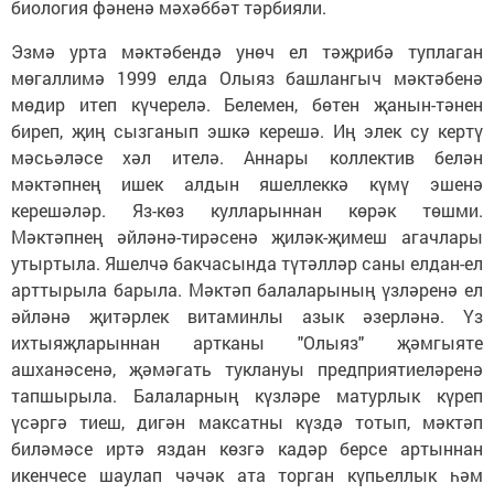
биология фәненә мәхәббәт тәрбияли.
Эзмә урта мәктәбендә унөч ел тәҗрибә туплаган
мөгаллимә 1999 елда Олыяз башлангыч мәктәбенә
мөдир итеп күчерелә. Белемен, бөтен җанын-тәнен
биреп, җиң сызганып эшкә керешә. Иң элек су кертү
мәсьәләсе хәл ителә. Аннары коллектив белән
мәктәпнең ишек алдын яшеллеккә күмү эшенә
керешәләр. Яз-көз кулларыннан көрәк төшми.
Мәктәпнең әйләнә-тирәсенә җиләк-җимеш агачлары
утыртыла. Яшелчә бакчасында түтәлләр саны елдан-ел
арттырыла барыла. Мәктәп балаларының үзләренә ел
әйләнә җитәрлек витаминлы азык әзерләнә. Үз
ихтыяҗларыннан артканы "Олыяз" җәмгыяте
ашханәсенә, җәмәгать тук­лануы предприятиеләренә
тапшырыла. Балаларның күзләре матурлык күреп
үсәргә тиеш, дигән максатны күздә тотып, мәктәп
биләмәсе иртә яздан көзгә кадәр берсе артыннан
икенчесе шаулап чәчәк ата торган күпьеллык һәм