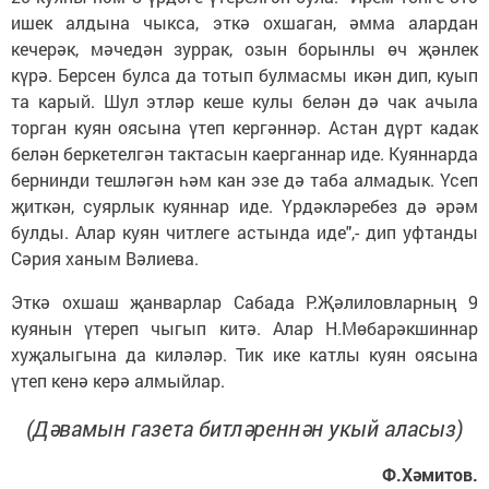
ишек алдына чыкса, эткә охшаган, әмма алардан
кечерәк, мәчедән зуррак, озын борынлы өч җәнлек
күрә. Берсен булса да тотып булмасмы икән дип, куып
та карый. Шул этләр кеше кулы белән дә чак ачыла
торган куян оясына үтеп кергәннәр. Астан дүрт кадак
белән беркетелгән тактасын каерганнар иде. Куяннарда
бернинди тешләгән һәм кан эзе дә таба алмадык. Үсеп
җиткән, суярлык куяннар иде. Үрдәкләребез дә әрәм
булды. Алар куян читлеге астында иде",- дип уфтанды
Сәрия ханым Вәлиева.
Эткә охшаш җанварлар Сабада Р.Җә­лиловларның 9
куянын үтереп чыгып китә. Алар Н.Мөбарәкшиннар
хуҗа­лыгына да киләләр. Тик ике катлы куян оясына
үтеп кенә керә алмыйлар.
(Дәвамын газета битләреннән укый аласыз)
Ф.Хәмитов.