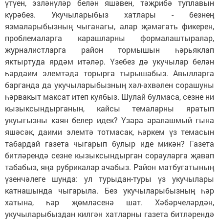
үтүен, эзләнүләр белән яшәвен, тәҗрибә туплавын
күрәбез. Укучыларыбыз хатлары - безнең
язмаларыбызның чыганагы, алар җәмәгать фикерен,
проблемаларга карашларны формалаштыралар,
журналистларга район тормышын һәрьяклап
яктыртуда ярдәм итәләр. Үзебез дә укучылар белән
һәрдаим элемтәдә торырга тырышабыз. Авылларга
барганда да укучыларыбызның хәл-әхвәлен сорашуны
һәрвакыт максат итеп куябыз. Шулай булмаса, сезне ни
кызыксындырганын, кайсы темаларны яратып
укуыгызны каян белер идек? Үзара аралашмый гына
яшәсәк, даими элемтә тотмасак, һәркем үз темасын
табардай газета чыгарып булыр иде микән? Газета
битләрендә сезне кызыксындырган сорауларга җавап
табабыз, яңа рубрикалар ачабыз. Район матбугатының
үзенчәлеге шунда: ул турыдан-туры үз укучылары
катнашында чыгарыла. Без укучыларыбызның һәр
хатына, һәр җөмләсенә шат. Хәбәрчеләрдән,
укучыларыбыздан килгән хатларны газета битләрендә