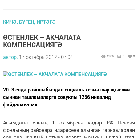
КИЧӘ, БҮГЕН, ИРТӘГӘ
ӨСТЕНЛЕК – АКЧАЛАТА
КОМПЕНСАЦИЯГӘ
автор,
17 октябрь 2012 - 07:04
1306
0
0
2013 елда районыбыздан социаль хезмәтләр җыелма­
сыннан ташламаларга хокуклы 1256 инвалид
файдаланачак.
Агымдагы елның 1 октябренә кадәр РФ Пенсия
фондының районара идарәсенә алынган гаризалардан
соң әнә шундый нәтиҗә ясарга мөмкин. Шулай итеп,