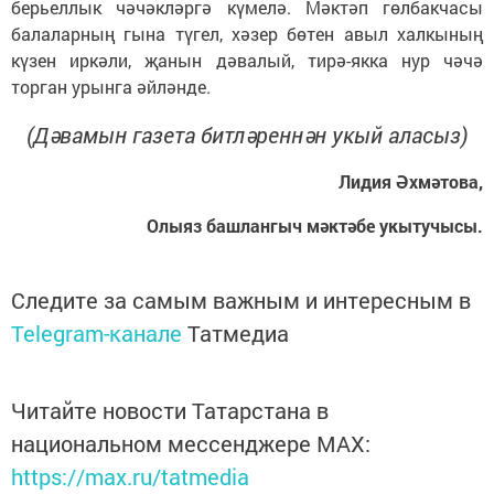
берьеллык чәчәкләргә күмелә. Мәктәп гөлбакчасы
балаларның гына түгел, хәзер бөтен авыл халкының
күзен иркәли, җанын дәвалый, тирә-якка нур чәчә
торган урынга әйләнде.
(Дәвамын газета битләреннән укый аласыз)
Лидия Әхмәтова,
Олыяз башлангыч мәктәбе укытучысы.
Следите за самым важным и интересным в
Telegram-канале
Татмедиа
Читайте новости Татарстана в
национальном мессенджере MАХ:
https://max.ru/tatmedia