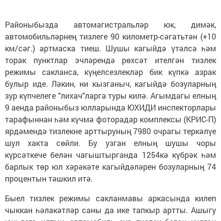
Районыбызда автомагистральләр юк, димәк,
автомобильләрнең тизлеге 90 километр-сәгатьтән (+10
км/сәг.) артмаска тиеш. Шушы кагыйдә үтәлсә һәм
торак пунктлар эчләрендә рөхсәт ителгән тизлек
режимы сакланса, күңелсезлекләр бик күпкә азрак
булыр иде. Ләкин, ни кызганыч, кагыйдә бозуларның
зур күпчелеге "лихач"ларга туры килә. Агымдагы елның
9 аенда районыбыз юлларында ЮХИДИ инспекторлары
тарафыннан һәм күчмә фоторадар комплексы (КРИС-П)
ярдәмендә тизлекне арттыруның 7980 очрагы теркәлүе
шул хакта сөйли. Бу узган елның шушы чоры
күрсәткече белән чагыштырганда 1254кә күбрәк һәм
барлык төр юл хәрәкәте кагыйдәләрен бозуларның 74
процентын тәшкил итә.
Быел тизлек режимы сакланмавы аркасында килеп
чыккан һәлакәтләр саны да ике тапкыр артты. Ашыгу