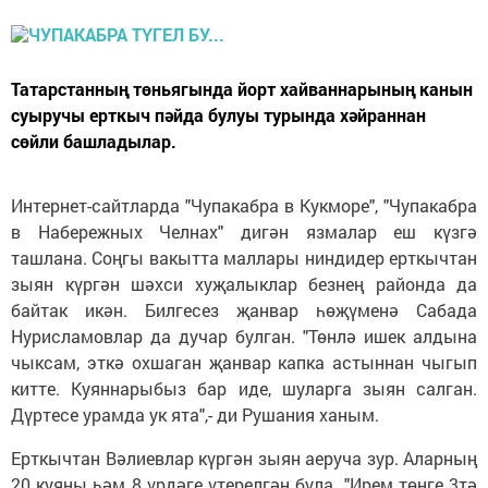
Татарстанның төньягында йорт хайван­нарының канын
суыручы ерткыч пәйда булуы турында хәйраннан
сөйли башладылар.
Интернет-сайтларда "Чупакабра в Кукморе", "Чупакабра
в Набережных Челнах" дигән язмалар еш күзгә
ташлана. Соңгы вакытта маллары ниндидер ерткычтан
зыян күргән шәхси хуҗалыклар безнең районда да
байтак икән. Билгесез җанвар һөҗүменә Сабада
Нурисламовлар да дучар булган. "Төнлә ишек алдына
чыксам, эткә охшаган җанвар капка астыннан чыгып
китте. Куяннарыбыз бар иде, шуларга зыян салган.
Дүртесе урамда ук ята",- ди Рушания ханым.
Ерткычтан Вәлиевлар күргән зыян аеруча зур. Аларның
20 куяны һәм 8 үрдәге үтерелгән була. "Ирем төнге 3тә