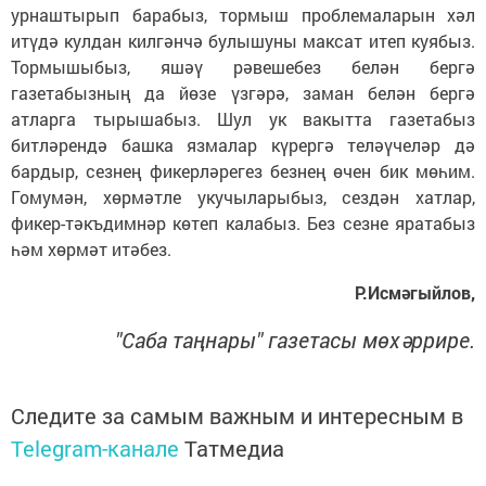
урнаштырып барабыз, тормыш проблемаларын хәл
итүдә кулдан килгәнчә булышуны максат итеп куябыз.
Тормышыбыз, яшәү рәвешебез белән бергә
газетабызның да йөзе үзгәрә, заман белән бергә
атларга тырышабыз. Шул ук вакытта газетабыз
битләрендә башка язмалар күрергә теләүчеләр дә
бардыр, сезнең фикерләрегез безнең өчен бик мөһим.
Гомумән, хөрмәтле укучыларыбыз, сездән хатлар,
фикер-тәкъдимнәр көтеп калабыз. Без сезне яратабыз
һәм хөрмәт итәбез.
Р.Исмәгыйлов,
"Саба таңнары" газетасы мөхәррире.
Следите за самым важным и интересным в
Telegram-канале
Татмедиа