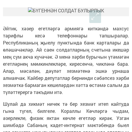
Әйтик, хәзер егетләргә армиягә киткәндә махсус
тарифлы кесә телефоннары тапшыралар.
Республиканың җыелу пунктында банк карталары да
өләшәчәкләр. Ай саен солдатларның счетына икешәр
мең сум акча күчәчәк. Ә менә хәрби бурычын үтәмәгән
егетләрнең мөмкинлекләре, кире­сен­чә, чикләнә бара.
Алар, мәсәлән, дәүләт хезмәтенә эшкә урнаша
алмаячак. Кайбер депутатлар бернинди сәбәпсез хәрби
хезмәткә бармаган кешеләрдән хәтта өстәмә салым да
түләттерергә тәкъдим итә.
Шулай да хикмәт ничек тә бер хезмәт итеп кайтуда
гына түгел, билгеле. Кораллы Көчләргә чыдам,
әзерлекле, физик яктан көчле егетләр кирәк. Узган
шимбәдә Сабаның кадет-интернат мәктәбендә быел