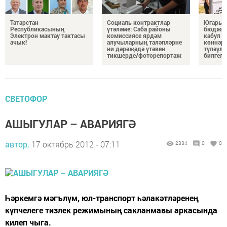
Татарстан
Социаль контрактлар
Югары 
Республикасының
үтәләме: Саба районы
бюджет
Электрон мактау тактасы
комиссиясе ярдәм
кабул и
ачык!
алучыларның таләпләрне
көннәр
ни дәрәҗәдә үтәвен
түләүле
тикшерде/фоторепортаж
билгел
СВЕТОФОР
АШЫГУЛАР – АВАРИЯГӘ
автор,
17 октябрь 2012 - 07:11
2334
0
0
Һәркемгә мәгълүм, юл-транспорт һәлакәтләренең
күпчелеге тизлек режимының сакланмавы аркасында
килеп чыга.