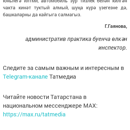
юньлегә илтми, автомобиль зур тизлек белән килгән
чакта кинәт туктый алмый, шуңа күрә үзегезне дә,
башкаларны да кайгыга салмагыз.
Г.Гаянова,
административ практика буенча өлкән
инспектор.
Следите за самым важным и интересным в
Telegram-канале
Татмедиа
Читайте новости Татарстана в
национальном мессенджере MАХ:
https://max.ru/tatmedia