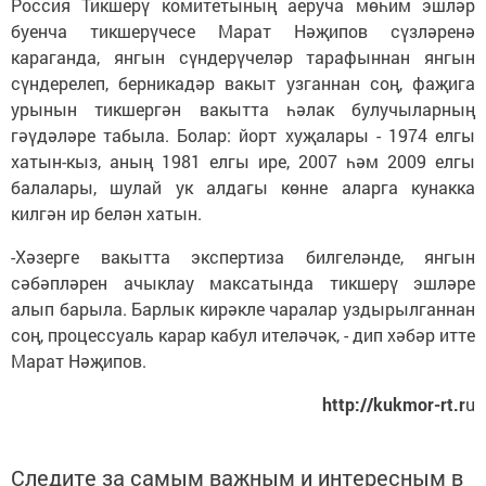
Россия Тикшерү комитетының аеруча мөһим эшләр
буенча тикшерүчесе Марат Нәҗипов сүзләренә
караганда, янгын сүндерүчеләр тарафыннан янгын
сүндерелеп, берникадәр вакыт узганнан соң, фаҗига
урынын тикшергән вакытта һәлак булучыларның
гәүдәләре табыла. Болар: йорт хуҗалары - 1974 елгы
хатын-кыз, аның 1981 елгы ире, 2007 һәм 2009 елгы
балалары, шулай ук алдагы көнне аларга кунакка
килгән ир белән хатын.
-Хәзерге вакытта экспертиза билгеләнде, янгын
сәбәпләрен ачыклау максатында тикшерү эшләре
алып барыла. Барлык кирәкле чаралар уздырылганнан
соң, процессуаль карар кабул ителәчәк, - дип хәбәр итте
Марат Нәҗипов.
http://kukmor-rt.r
u
Следите за самым важным и интересным в