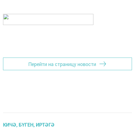
Перейти на страницу новости
КИЧӘ, БҮГЕН, ИРТӘГӘ