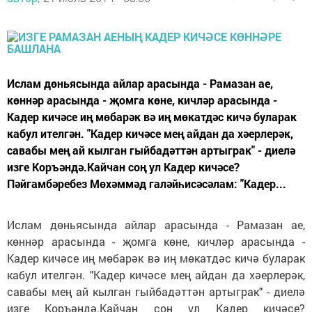
Ислам дөньясында айлар арасында - Рамазан ае,
көннәр арасында - җомга көне, кичләр арасында -
Кадер кичәсе иң мөбарәк вә иң мөкатдәс кичә буларак
кабул ителгән. "Кадер кичәсе мең айдан да хәерлерәк,
савабы мең ай кылган гыйбадәттән артыграк" - диелә
изге Коръәндә.Кайчан соң ул Кадер кичәсе?
Пәйгамбәребез Мөхәммәд галәйһисәсәлам: "Кадер...
Ислам дөньясында айлар арасында - Рамазан ае,
көннәр арасында - җомга көне, кичләр арасында -
Кадер кичәсе иң мөбарәк вә иң мөкатдәс кичә буларак
кабул ителгән. "Кадер кичәсе мең айдан да хәерлерәк,
савабы мең ай кылган гыйбадәттән артыграк" - диелә
изге Коръәндә.Кайчан соң ул Кадер кичәсе?