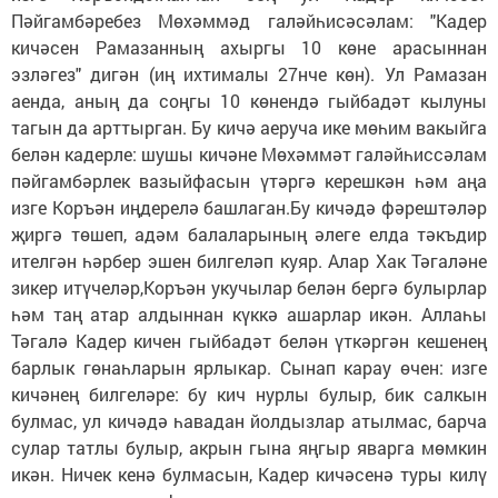
Пәйгамбәребез Мөхәммәд галәйһисәсәлам: "Кадер
кичәсен Рамазанның ахыргы 10 көне арасыннан
эзләгез" дигән (иң ихтималы 27нче көн). Ул Рамазан
аенда, аның да соңгы 10 көнендә гыйбадәт кылуны
тагын да арттырган. Бу кичә аеруча ике мөһим вакыйга
белән кадерле: шушы кичәне Мөхәммәт галәйһиссәлам
пәйгамбәрлек вазыйфасын үтәргә керешкән һәм аңа
изге Коръән иңдерелә башлаган.Бу кичәдә фәрештәләр
җиргә төшеп, адәм балаларының әлеге елда тәкъдир
ителгән һәрбер эшен билгеләп куяр. Алар Хак Тәгаләне
зикер итүчеләр,Коръән укучылар белән бергә булырлар
һәм таң атар алдыннан күккә ашарлар икән. Аллаһы
Тәгалә Кадер кичен гыйбадәт белән үткәргән кешенең
барлык гөнаһларын ярлыкар. Сынап карау өчен: изге
кичәнең билгеләре: бу кич нурлы булыр, бик салкын
булмас, ул кичәдә һавадан йолдызлар атылмас, барча
сулар татлы булыр, акрын гына яңгыр яварга мөмкин
икән. Ничек кенә булмасын, Кадер кичәсенә туры килү