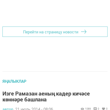
Перейти на страницу новости
ЯҢАЛЫКЛАР
Изге Рамазан аеның кадер кичәсе
көннәре башлана
автор,
21 июль 2014 - 08:06
1089
0
0