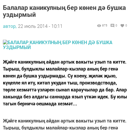
Балалар каникулның бер көнен дә бушка
уздырмый
автор,
22 июль 2014 - 10:11
875
0
0
Җәйге каникулның айдан артык вакыты узып та китте.
Тырыш, булдыклы малайлар-кызлар аның бер генә
көнен дә бушка уздырмады. Су коену, җиләк җыю,
күңелле ял итү, китап укудан тыш, производствода,
төрле хезмәттә үзләрен сынап караучылар да бар. Алар
хакында без алдагы саннарда язып үткән идек. Бу юлы
тагын берничә оешмада хезмәт...
Җәйге каникулның айдан артык вакыты узып та китте.
Тырыш, булдыклы малайлар-кызлар аның бер генә