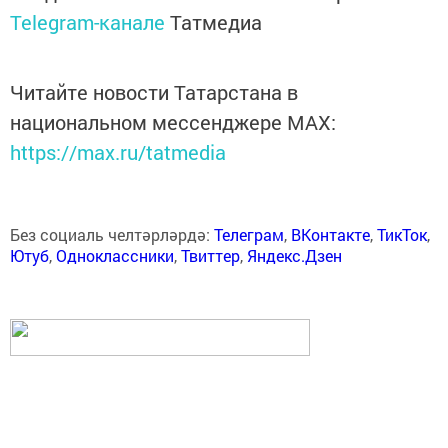
Telegram-канале
Татмедиа
Читайте новости Татарстана в
национальном мессенджере MАХ:
https://max.ru/tatmedia
Без социаль челтәрләрдә:
Телеграм
,
ВКонтакте
,
ТикТок
,
Ютуб
,
Одноклассники
,
Твиттер
,
Яндекс.Дзен