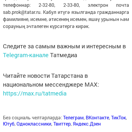
телефоннар: 2-32-80, 2-33-80, электрон почта
sab.prok@tatar.ru. Кабул итүгә язылганда гражданнарга
фамилияне, исемне, әтисенең исемен, яшәү урынын һәм
сорауның эчтәлеген күрсәтергә кирәк.
Следите за самым важным и интересным в
Telegram-канале
Татмедиа
Читайте новости Татарстана в
национальном мессенджере MАХ:
https://max.ru/tatmedia
Без социаль челтәрләрдә:
Телеграм
,
ВКонтакте
,
ТикТок
,
Ютуб
,
Одноклассники
,
Твиттер
,
Яндекс.Дзен