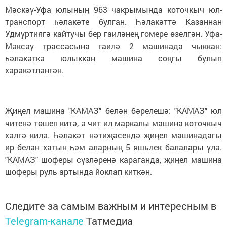
Мәскәү-Уфа юлының 963 чакрымында коточкыч юл-
транспорт һәлакәте булган. Һәлакәттә Казаннан
Удмуртиягә кайтучы бер гаиләнең гомере өзелгән. Уфа-
Мәксәү трассасына гаилә 2 машинада чыккан:
һәлакәткә юлыккан машина соңгы булып
хәрәкәтләнгән.
Җиңел машина "КАМАЗ" белән бәрелешә: "КАМАЗ" юл
читенә төшеп китә, ә чит ил маркалы машина коточкыч
хәлгә килә. Һәлакәт нәтиҗәсендә җиңел машинадагы
ир белән хатын һәм аларның 5 яшьлек балалары үлә.
"КАМАЗ" шоферы сүзләренә караганда, җиңел машина
шоферы руль артында йоклап киткән.
Следите за самым важным и интересным в
Telegram-канале
Татмедиа