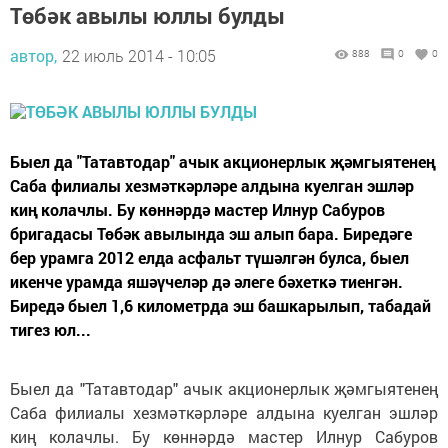
Төбәк авылы юллы булды
автор,
22 июль 2014 - 10:05
888
0
0
Быел да "Татавтодар" ачык акционерлык җәмгыятенең
Саба филиалы хезмәткәрләре алдына куелган эшләр
киң колачлы. Бу көннәрдә мастер Илнур Сабуров
бригадасы Төбәк авылында эш алып бара. Биредәге
бер урамга 2012 елда асфальт түшәлгән булса, быел
икенче урамда яшәүчеләр дә әлеге бәхеткә тиенгән.
Биредә быел 1,6 километрда эш башкарылып, табадай
тигез юл...
Быел да "Татавтодар" ачык акционерлык җәмгыятенең
Саба филиалы хезмәткәрләре алдына куелган эшләр
киң колачлы. Бу көннәрдә мастер Илнур Сабуров