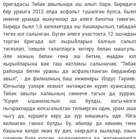
бригадасы Төбәк авылында эш алып бара. Биредәге
бер урамга 2012 елда асфальт түшәлгән булса, быел
икенче урамда яшәүчеләр дә әлеге бәхеткә тиенгән.
Биредә быел 1,6 километрда эш башкарылып, табадай
тигез юл салынган. Бүген әлеге участокта 12 эшчедән
торган бригада юл кырыйларын балчык салып
тигезләп, тиешле таләпләргә китерү белән мәшгуль.
Әле моның белән генә эш бетми, яңадан юл
кырыйларына вак таш катламы салыначак. "Төбәк
районда бөтен урамы да асфальтланган бердәнбер
авыл", - ди филиалның баш инженеры Илдус Гәрәев.
Юлчылар үзләре хезмәт нәтиҗәсен күреп куансалар,
Төбәк авылы халкының сөенече тагын да зуррак.
"Күңел ышанмаслык эш булды, язгы-көзге
пычракларда юлсызлыктан тилмергән идек, урам аша
чыгу да, күршегә керү дә зур мәшәкать иде. Уйга
килмәгән гамәл булды бу, әбиләр дә кемнең генә
башына килде икән бу дип, хәер-дога кылалар, озын
гомерле була күрсен, эшләүчеләргә дә, җитәкчеләргә