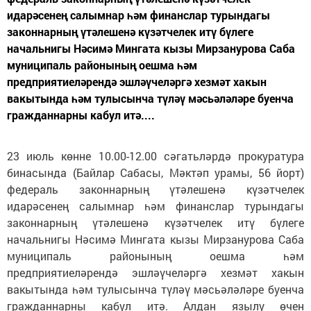
идарәсенең салымнар һәм финанслар турындагы
законнарның үтәлешенә күзәтчелек итү бүлеге
начальнигы Нәсимә Мингата кызы Мирзанурова Саба
муниципаль районының оешма һәм
предприятиеләрендә эшләүчеләргә хезмәт хакын
вакытында һәм тулысынча түләү мәсьәләләре буенча
гражданнарны кабул итә....
23 июль көнне 10.00-12.00 сәгатьләрдә прокуратура
бинасында (Байлар Сабасы, Мәктәп урамы, 56 йорт)
федераль законнарның үтәлешенә күзәтчелек
идарәсенең салымнар һәм финанслар турындагы
законнарның үтәлешенә күзәтчелек итү бүлеге
начальнигы Нәсимә Мингата кызы Мирзанурова Саба
муниципаль районының оешма һәм
предприятиеләрендә эшләүчеләргә хезмәт хакын
вакытында һәм тулысынча түләү мәсьәләләре буенча
гражданнарны кабул итә. Алдан язылу өчен