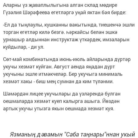
Аларны үз җавап­лы­лы­гы­на алган склад мөдире
Гүзәлия Шәрәфеева егет­ләр­гә уңай яктан бәя бирде:
-Ел да тыңлаулы, кушканны вакытында, тиешенчә эшли
торган егетләр килә безгә. һәркайсы белән эшкә
урнашыр алдыннан инструктаж үткәрдек, имзаларын
куйдылар, - ди ул.
Сөт-май комбинатында июнь-июль айларында дүртәр
укучы хезмәт куйган. Август аенда яңадан дүрт
укучыны эшле итмәкчеләр. Бер укучыга минималь
хезмәт хакы - биш мең сумнан да ким түләнми.
Шәмәрдән лицее укучылары да үзләрендә булган
оешмаларда хезмәт куеп калырга ашыга. Йөздән
артык укучы утызга якын оешмада хезмәт куя.
Язманың дәвамын "Саба таңнары"ннан укый