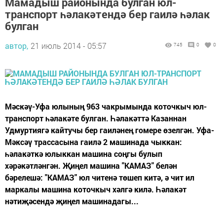
Мамадыш районында булган юл-
транспорт һәлакәтендә бер гаилә һәлак
булган
автор,
21 июль 2014 - 05:57
745
0
0
Мәскәү-Уфа юлының 963 чакрымында коточкыч юл-
транспорт һәлакәте булган. Һәлакәттә Казаннан
Удмуртиягә кайтучы бер гаиләнең гомере өзелгән. Уфа-
Мәксәү трассасына гаилә 2 машинада чыккан:
һәлакәткә юлыккан машина соңгы булып
хәрәкәтләнгән. Җиңел машина "КАМАЗ" белән
бәрелешә: "КАМАЗ" юл читенә төшеп китә, ә чит ил
маркалы машина коточкыч хәлгә килә. Һәлакәт
нәтиҗәсендә җиңел машинадагы...