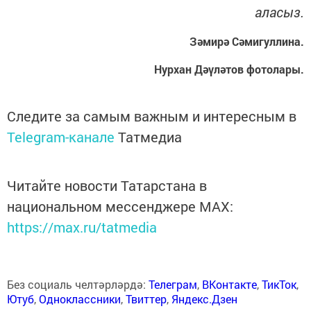
аласыз.
Зәмирә Сәмигуллина.
Нурхан Дәүләтов фотолары.
Следите за самым важным и интересным в
Telegram-канале
Татмедиа
Читайте новости Татарстана в
национальном мессенджере MАХ:
https://max.ru/tatmedia
Без социаль челтәрләрдә:
Телеграм
,
ВКонтакте
,
ТикТок
,
Ютуб
,
Одноклассники
,
Твиттер
,
Яндекс.Дзен