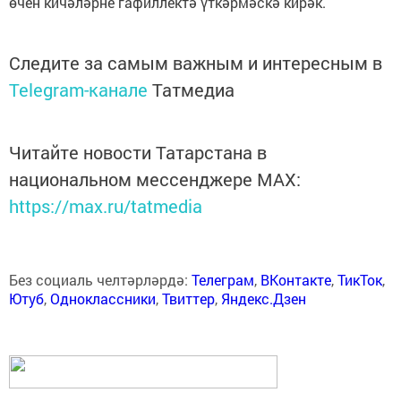
өчен кичәләрне гафиллектә үткәрмәскә кирәк.
Следите за самым важным и интересным в
Telegram-канале
Татмедиа
Читайте новости Татарстана в
национальном мессенджере MАХ:
https://max.ru/tatmedia
Без социаль челтәрләрдә:
Телеграм
,
ВКонтакте
,
ТикТок
,
Ютуб
,
Одноклассники
,
Твиттер
,
Яндекс.Дзен