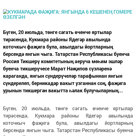
Бүген, 20 июльдә, төнге сәгать өченче яртылар
тирәсендә, Кукмара районы Ядегәр авылында
коточкыч фаҗига була, авылдагы йортларның
берсендә янгын чыга. Татарстан Республикасы буенча
Россия Тикшерү комитетының аеруча мөһим эшләр
буенча тикшерүчесе Марат Нәҗипов сүзләренә
караганда, янгын сүндерүчеләр тарафыннан янгын
сүндерелеп, берникадәр вакыт узганнан соң, фаҗига
урынын тикшергән вакытта һәлак булучыларның...
Бүген, 20 июльдә, төнге сәгать өченче яртылар
тирәсендә, Кукмара районы Ядегәр авылында
коточкыч фаҗига була, авылдагы йортларның
берсендә янгын чыга. Татарстан Республикасы буенча