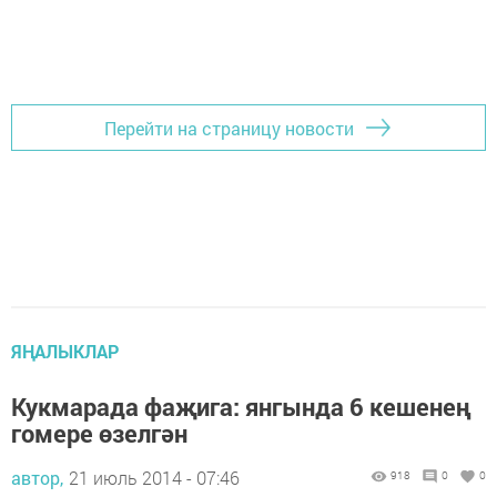
Перейти на страницу новости
ЯҢАЛЫКЛАР
Кукмарада фаҗига: янгында 6 кешенең
гомере өзелгән
автор,
21 июль 2014 - 07:46
918
0
0