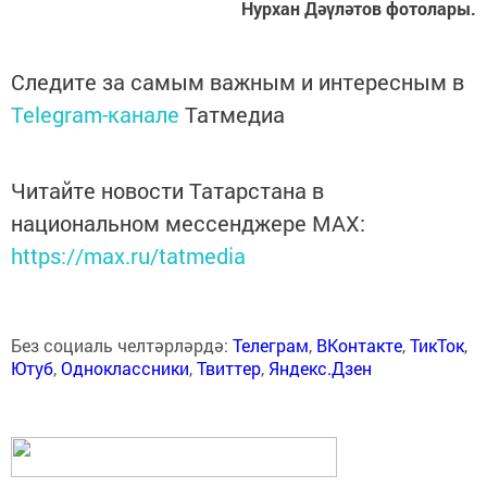
Нурхан Дәүләтов фотолары.
Следите за самым важным и интересным в
Telegram-канале
Татмедиа
Читайте новости Татарстана в
национальном мессенджере MАХ:
https://max.ru/tatmedia
Без социаль челтәрләрдә:
Телеграм
,
ВКонтакте
,
ТикТок
,
Ютуб
,
Одноклассники
,
Твиттер
,
Яндекс.Дзен