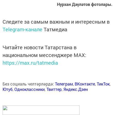
Нурхан Дәүләтов фотолары.
Следите за самым важным и интересным в
Telegram-канале
Татмедиа
Читайте новости Татарстана в
национальном мессенджере MАХ:
https://max.ru/tatmedia
Без социаль челтәрләрдә:
Телеграм
,
ВКонтакте
,
ТикТок
,
Ютуб
,
Одноклассники
,
Твиттер
,
Яндекс.Дзен