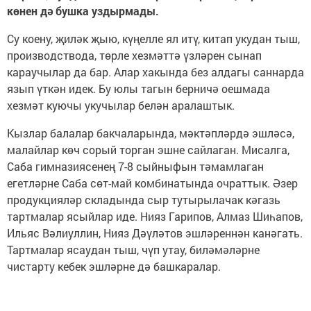
көнен дә бушка уздырмады.
Су коену, җиләк җыю, күңелле ял итү, китап укудан тыш,
производствода, төрле хезмәттә үзләрен сынап
караучылар да бар. Алар хакында без алдагы саннарда
язып үткән идек. Бу юлы тагын берничә оешмада
хезмәт куючы укучылар белән аралаштык.
Кызлар балалар бакчаларында, мәктәпләрдә эшләсә,
малайлар көч сорый торган эшне сайлаган. Мисалга,
Саба гимназиясенең 7-8 сыйныфын тәмамлаган
егетләрне Саба сөт-май комбинатында очраттык. Әзер
продукцияләр складында сыр тутырылачак кәгазь
тартмалар ясыйлар иде. Нияз Гарипов, Алмаз Шиһапов,
Ильяс Вәлиуллин, Нияз Дәүләтов эшләреннән канәгать.
Тартмалар ясаудан тыш, чүп утау, биләмәләрне
чистарту кебек эшләрне дә башкаралар.