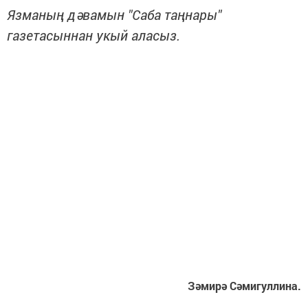
Язманың дәвамын "Саба таңнары"
газетасыннан укый аласыз.
Зәмирә Сәмигуллина.