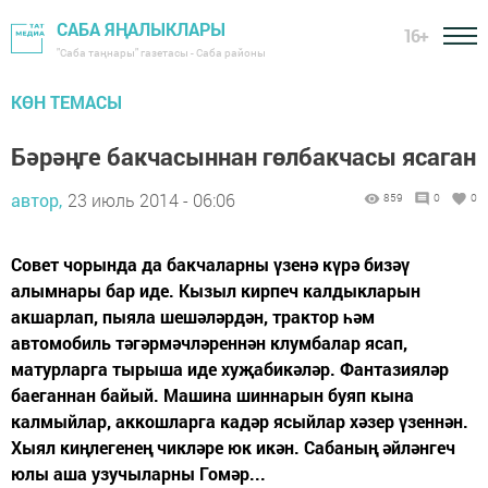
САБА ЯҢАЛЫКЛАРЫ
16+
"Саба таңнары" газетасы - Саба районы
КӨН ТЕМАСЫ
Бәрәңге бакчасыннан гөлбакчасы ясаган
автор,
23 июль 2014 - 06:06
859
0
0
Совет чорында да бакчаларны үзенә күрә бизәү
алымнары бар иде. Кызыл кирпеч калдыкларын
акшарлап, пыяла шешәләрдән, трактор һәм
автомобиль тәгәрмәчләреннән клумбалар ясап,
матурларга тырыша иде хуҗабикәләр. Фантазияләр
баеганнан байый. Машина шиннарын буяп кына
калмыйлар, аккошларга кадәр ясыйлар хәзер үзеннән.
Хыял киңлегенең чикләре юк икән. Сабаның әйләнгеч
юлы аша узучыларны Гомәр...