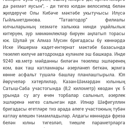
дә рәхмәт яусын", - ди тигез юлдан велосипед белән
җилдерүче Олы Кибәче мәктәбе укытучысы Илүсә
Гыйльметдинова. "Татавтодор" филиалы
юлчыларының хезмәте халыкка нинди уңайлылык
китерүен, зур мөмкинлекләр бирүен аңлатып торасы
юк. Шулай ук Алмаз Мусин бригадасы бу көннәрдә
Иске Икшермә кадет-интернат мәктәбе базасында
төзелеп килүче автодромда күләмле эш башкара. Инде
9240 кв.метр мәйданны биләгән төзелеш эшләренең
ком, вак таш катламнары әзер­ләнеп беткән, җомга
көнне асфальт түшәлә башлау планлаштырыла. Юл
йөрү­челәр хәтерлиләр, Казан-Шәмәрдән юлының
Сатыш-Саба участогында (8,2 километр) көздән үк 5
урында су агу өчен торбалар салынып, әзерлек
эшләренә нигез салынган иде. Илнар Шәфигуллин
бригадасы егетләре тиз арада әлеге участокның түбән
катлау өлешен тәмамладылар. Алдагы көннәрдә фреза
белән юлны тигезләп, тиешле параметрларга