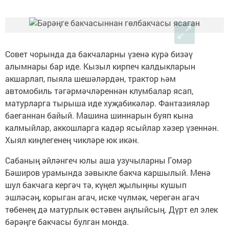
Совет чорында да бакчаларны үзенә күрә бизәү
алымнары бар иде. Кызыл кирпеч калдыкларын
акшарлап, пыяла шешәләрдән, трактор һәм
автомобиль тәгәрмәчләреннән клумбалар ясап,
матурларга тырыша иде хуҗабикәләр. Фантазияләр
баеганнан байый. Машина шиннарын буяп кына
калмыйлар, аккошларга кадәр ясыйлар хәзер үзеннән.
Хыял киңлегенең чикләре юк икән.
Сабаның әйләнгеч юлы аша узучыларны Гомәр
Бәширов урамында зәвыкле бакча каршылый. Менә
шул бакчага кергәч тә, күңел җылыңны кушып
эшләсәң, корыган агач, иске чүлмәк, черегән агач
төбенең дә матурлык өстәвен аңлыйсың. Дүрт ел элек
бәрәңге бакчасы булган монда.