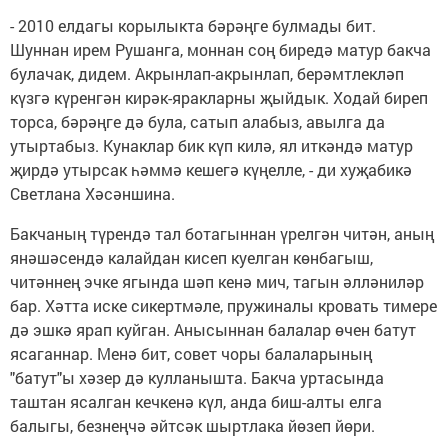
- 2010 елдагы корылыкта бәрәңге булмады бит.
Шуннан ирем Рушанга, моннан соң биредә матур бакча
булачак, дидем. Акрынлап-акрынлап, берәмтлекләп
күзгә күренгән кирәк-яракларны җыйдык. Ходай биреп
торса, бәрәңге дә була, сатып алабыз, авылга да
утыртабыз. Кунаклар бик күп килә, ял иткәндә матур
җирдә утырсак һәммә кешегә күңелле, - ди хуҗабикә
Светлана Хәсәншина.
Бакчаның түрендә тал ботагыннан үрелгән читән, аның
янәшәсендә калайдан кисеп куелган көнбагыш,
читәннең эчке ягында шәп кенә мич, тагын әлләниләр
бар. Хәтта иске сикертмәле, пружиналы кровать тимере
дә эшкә ярап куйган. Анысыннан балалар өчен батут
ясаганнар. Менә бит, совет чоры балаларының
"батут"ы хәзер дә кулланышта. Бакча уртасында
таштан ясалган кечкенә күл, анда биш-алты елга
балыгы, безнеңчә әйтсәк шыртлака йөзеп йөри.