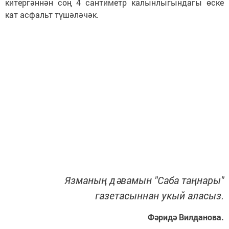
китергәннән соң 4 сантиметр калынлыгындагы өске
кат асфальт түшәләчәк.
Язманың дәвамын "Саба таңнары"
газетасыннан укый аласыз.
Фәридә Вилданова.