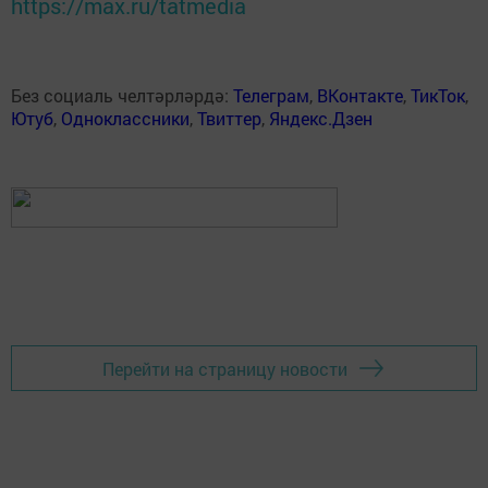
https://max.ru/tatmedia
Без социаль челтәрләрдә:
Телеграм
,
ВКонтакте
,
ТикТок
,
Ютуб
,
Одноклассники
,
Твиттер
,
Яндекс.Дзен
Перейти на страницу новости