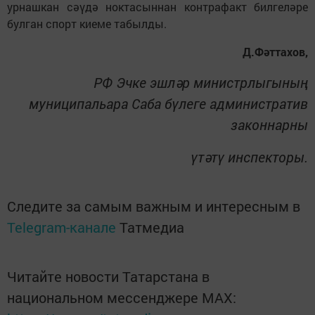
урнашкан сәүдә ноктасыннан контрафакт билгеләре
булган спорт киеме табылды.
Д.Фәттахов,
РФ Эчке эшләр министрлыгының
муниципальара Саба бүлеге административ
законнарны
үтәтү инспекторы.
Следите за самым важным и интересным в
Telegram-канале
Татмедиа
Читайте новости Татарстана в
национальном мессенджере MАХ: