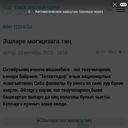
САБА ЯҢАЛЫКЛАРЫ
16+
4
Автоматическое закрытие баннера через
"Саба таңнары" газетасы - Саба районы
КӨН ТЕМАСЫ
Эшләре могҗизага тиң
автор,
23 октябрь 2012 - 10:18
929
0
0
Октябрьнең өченче якшәмбесе - юл төзүчеләрнең
һөнәри бәйрәме. "Татавтодор" ачык акционерлык
җәмгыятенең Саба филиалы бу көнгә ел саен зур бүләк
әзерли. Әйтергә кирәк, юл төзүчеләрнең быел
башкарган эшләре дә киң колачлы булып чыкты.
Күпләргә куаныч алып килде.