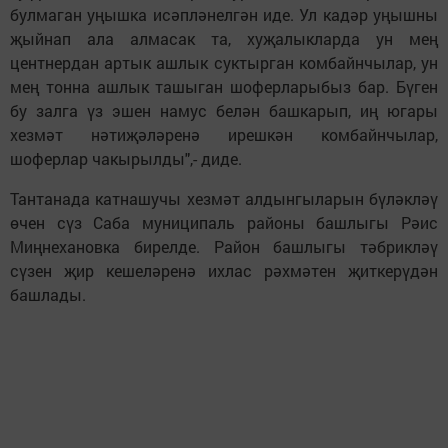
булмаган уңышка исәпләнелгән иде. Ул кадәр уңышны
җыйнап ала алмасак та, хуҗалыкларда ун мең
центнердан артык ашлык суктырган комбайнчылар, ун
мең тонна ашлык ташыган шоферларыбыз бар. Бүген
бу залга үз эшен намус белән башкарып, иң югары
хезмәт нәтиҗәләренә ирешкән комбайнчылар,
шоферлар чакырылды",- диде.
Тантанада катнашучы хезмәт алдынгыларын бүләкләү
өчен сүз Саба муниципаль районы башлыгы Рәис
Миңнехановка бирелде. Район башлыгы тәбрикләү
сүзен җир кешеләренә ихлас рәхмәтен җиткерүдән
башлады.