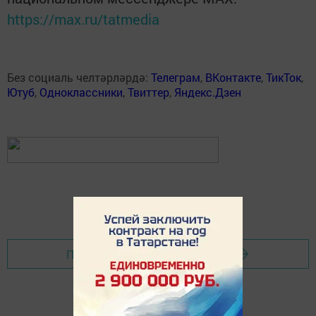
https://max.ru/tatmedia
Без социаль челтәрләрдә:
Телеграм
,
ВКонтакте
,
ТикТок
,
Ютуб
,
Одноклассники
,
Твиттер
,
Яндекс.Дзен
Перейти на страницу новости