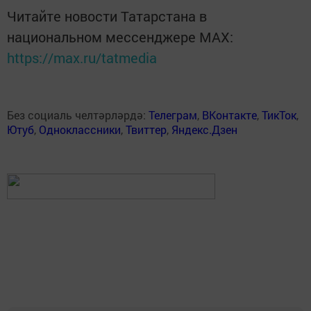
Читайте новости Татарстана в
национальном мессенджере MАХ:
https://max.ru/tatmedia
Без социаль челтәрләрдә:
Телеграм
,
ВКонтакте
,
ТикТок
,
Ютуб
,
Одноклассники
,
Твиттер
,
Яндекс.Дзен