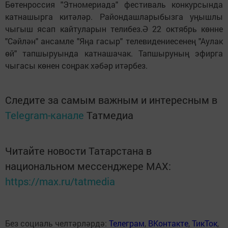
Бөтенроссия "Этномериада" фестиваль конкурсында
катнашырга китәләр. Райондашларыбызга уңышлы
чыгыш ясап кайтуларын телибез.Ә 22 октябрь көнне
"Сәйлән" ансамле "Яңа гасыр" телевидениесенең "Аулак
өй" тапшыруында катнашачак. Тапшыруның эфирга
чыгасы көнен соңрак хәбәр итәрбез.
Следите за самым важным и интересным в
Telegram-канале
Татмедиа
Читайте новости Татарстана в
национальном мессенджере MАХ:
https://max.ru/tatmedia
Без социаль челтәрләрдә:
Телеграм
,
ВКонтакте
,
ТикТок
,