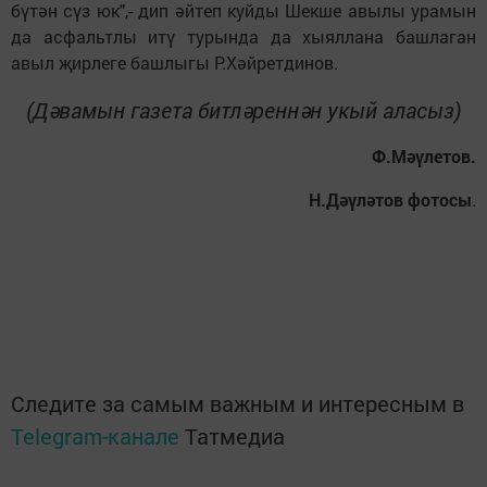
бүтән сүз юк",- дип әйтеп куйды Шекше авылы урамын
да асфальтлы итү турында да хыяллана башлаган
авыл җирлеге башлыгы Р.Хәйретдинов.
(Дәвамын газета битләреннән укый аласыз)
Ф.Мәүлетов.
Н.Дәүләтов фотосы
.
Следите за самым важным и интересным в
Telegram-канале
Татмедиа