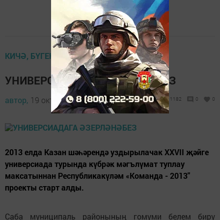
КИЧӘ, БҮГЕН, ИРТӘГӘ
УНИВЕРСИАДАГА ӘЗЕРЛӘНӘБЕЗ
автор,
19 октябрь 2012 - 09:07
1182
0
0
2013 елда Казан шәһәрендә уздырылачак XXVII җәйге
универсиада турында күбрәк мәгълүмат туплау
максатыннан Республикакүләм «Команда - 2013"
проекты старт алды.
Саба муниципаль районының гомуми белем бирү