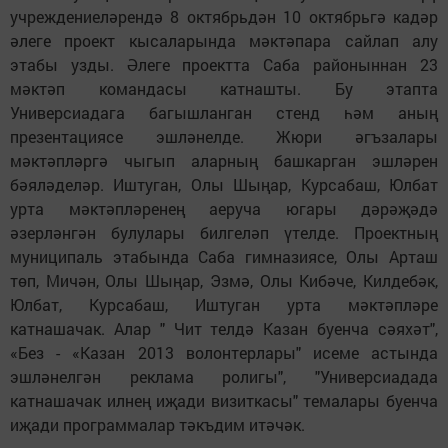
учреждениеләрендә 8 октябрьдән 10 октябрьгә кадәр
әлеге проект кысаларында мәктәпара сайлап алу
этабы узды. Әлеге проектта Саба районыннан 23
мәктәп командасы катнашты. Бу этапта
Универсиадага багышланган стенд һәм аның
презентациясе эшләнелде. Жюри әгъзалары
мәктәпләргә чыгып аларның башкарган эшләрен
бәяләделәр. Иштуган, Олы Шыңар, Курсабаш, Юлбат
урта мәктәпләренең аеруча югары дәрәҗәдә
әзерләнгән булулары билгеләп үтелде. Проектның
муниципаль этабында Саба гимназиясе, Олы Арташ
төп, Мичән, Олы Шыңар, Эзмә, Олы Кибәче, Килдебәк,
Юлбат, Курсабаш, Иштуган урта мәктәпләре
катнашачак. Алар " Чит телдә Казан буенча сәяхәт",
«Без - «Казан 2013 волонтерлары" исеме астында
эшләнелгән реклама ролигы", "Универсиадада
катнашачак илнең иҗади визиткасы" темалары буенча
иҗади программалар тәкъдим итәчәк.