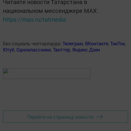
Читайте новости Татарстана в
национальном мессенджере MАХ:
https://max.ru/tatmedia
Без социаль челтәрләрдә:
Телеграм
,
ВКонтакте
,
ТикТок
,
Ютуб
,
Одноклассники
,
Твиттер
,
Яндекс.Дзен
Перейти на страницу новости