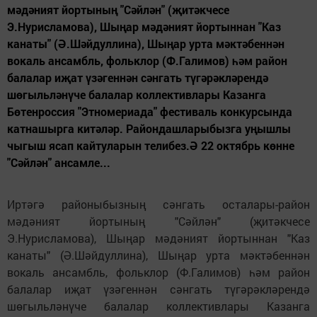
мәдәният йортының "Сәйлән" (җитәкчесе
Э.Нурисламова), Шыңар мәдәният йортыннан "Каз
канаты" (Ә.Шәйдуллина), Шыңар урта мәктәбеннән
вокаль ансамбль, фольклор (Ф.Галимов) һәм район
балалар иҗат үзәгеннән сәнгать түгәрәкләрендә
шөгыльләнүче балалар коллективлары Казанга
Бөтенроссия "Этномериада" фестиваль конкурсында
катнашырга китәләр. Райондашларыбызга уңышлы
чыгыш ясап кайтуларын телибез.Ә 22 октябрь көнне
"Сәйлән" ансамле...
Иртәгә районыбызның сәнгать осталары-район
мәдәният йортының "Сәйлән" (җитәкчесе
Э.Нурисламова), Шыңар мәдәният йортыннан "Каз
канаты" (Ә.Шәйдуллина), Шыңар урта мәктәбеннән
вокаль ансамбль, фольклор (Ф.Галимов) һәм район
балалар иҗат үзәгеннән сәнгать түгәрәкләрендә
шөгыльләнүче балалар коллективлары Казанга