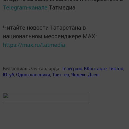
Telegram-канале
Татмедиа
Читайте новости Татарстана в
национальном мессенджере MАХ:
https://max.ru/tatmedia
Без социаль челтәрләрдә:
Телеграм
,
ВКонтакте
,
ТикТок
,
Ютуб
,
Одноклассники
,
Твиттер
,
Яндекс.Дзен