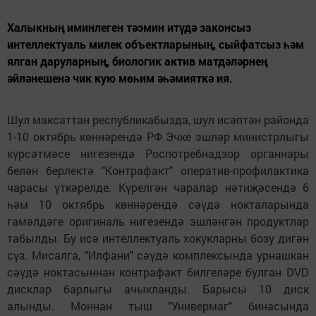
Халыкның иминлеген тәэмин итүдә законсыз
интеллектуаль милек объектларының, сыйфатсыз һәм
ялган даруларның, биологик актив матдәләрнең
әйләнешенә чик кую мөһим әһәмияткә ия.
Шул максаттан республикабызда, шул исәптән районда
1-10 октябрь көннәрендә РФ Эчке эшләр министрлыгы
күрсәтмәсе нигезендә Роспотребнадзор органнары
белән берлектә "Контрафакт" оператив-профилактика
чарасы үткәрелде. Күрелгән чаралар нәтиҗәсендә 6
һәм 10 октябрь көннәрендә сәүдә нокталарында
гамәлдәге оригиналь нигезендә эшләнгән продуктлар
табылды. Бу исә интеллектуаль хокукларны бозу дигән
сүз. Мисалга, "Илфани" сәүдә комплексында урнашкан
сәүдә ноктасыннан контрафакт билгеләре булган DVD
дисклар барлыгы ачыкланды. Барысы 10 диск
алынды. Моннан тыш "Универмаг" бинасында