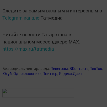
Следите за самым важным и интересным в
Telegram-канале
Татмедиа
Читайте новости Татарстана в
национальном мессенджере MАХ:
https://max.ru/tatmedia
Без социаль челтәрләрдә:
Телеграм
,
ВКонтакте
,
ТикТок
,
Ютуб
,
Одноклассники
,
Твиттер
,
Яндекс.Дзен