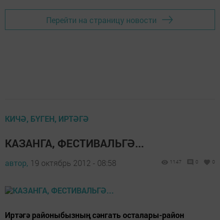
Перейти на страницу новости
КИЧӘ, БҮГЕН, ИРТӘГӘ
КАЗАНГА, ФЕСТИВАЛЬГӘ...
автор,
19 октябрь 2012 - 08:58
1147
0
0
Иртәгә районыбызның сәнгать осталары-район