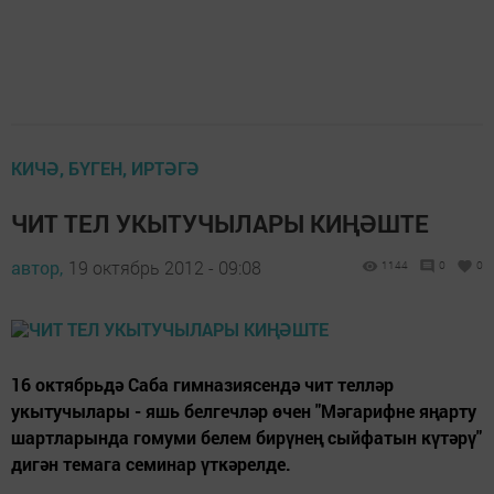
КИЧӘ, БҮГЕН, ИРТӘГӘ
ЧИТ ТЕЛ УКЫТУЧЫЛАРЫ КИҢӘШТЕ
автор,
19 октябрь 2012 - 09:08
1144
0
0
16 октябрьдә Саба гимназиясендә чит телләр
укытучылары - яшь белгечләр өчен "Мәгарифне яңарту
шартларында гомуми белем бирүнең сыйфатын күтәрү"
дигән темага семинар үткәрелде.