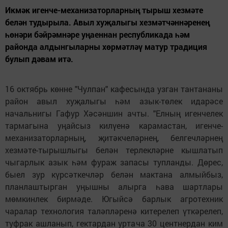
Икмәк игенче-механизаторларның тырыш хезмәте
белән тудырыла. Авыл хуҗалыгы хезмәтчәннәренең
һөнәри бәйрәмнәре уңаеннан республикада һәм
районда алдынгыларны хөрмәтләү матур традиция
булып дәвам итә.
16 октябрь көнне "Чулпан" кафесында узган тантананы
район авыл хуҗалыгы һәм азык-төлек идарәсе
начальнигы Гафур Хәсәншин ачты. "Елның игенчелек
тармагына уңайсыз килүенә карамастан, игенче-
механизаторларның, җитәкчеләрнең, белгечләрнең
хезмәте-тырышлыгы белән терлекләрне кышлатып
чыгарлык азык һәм фураж запасы тупланды. Дөрес,
быел зур күрсәткечләр белән мактана алмыйбыз,
планлаштырган уңышны алырга һава шартлары
мөмкинлек бирмәде. Югыйсә барлык агротехник
чаралар технология таләпләренә китерелеп үткәрелеп,
туфрак ашланып, гектардан уртача 30 центнердан ким