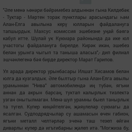
"Әле менә һөнәри бәйрәмебез алдыннан гына Килдебәк
- Туктар - Мәртен торак пунктлары арасындагы һәм
Алан-Елга авылына керү юлларын файдалануга
тапшырдык. Махсус комиссия эшебезне уңай бәягә
кабул итте. Шулай ук Кукмара районында да ике юл
участогы файдалануга бирелде. Кирәк икән, эшебез
белән урынга чыгып та таныша аласыз",- дип филиал
эшчәнлегенә бәя бирде директор Марат Гарипов.
Ул арада директор урынбасары Илшат Хисамов белән
юлга да кузгалдык. Әле былтыр гына Алан-Елга авылы
урамыннан "Нива" автомобилендә иң түбән, ягъни
аннан да акрын барсаң, туктап калырлык тизлектә
узган онытылмаган. Менә шул урамны быел танырлык
та түгел. Күпер киңәйтелгән, җәяүлеләр сукмагы да
ясалган. Судподрядчылар су ашамасын өчен габион,
ягъни металл челтәрләр эченә таш тезеп өйгән
диварлы күпер дә игътибарны җәлеп итә. "Могжиза бу,