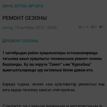
КИЧӘ, БҮГЕН, ИРТӘГӘ
РЕМОНТ СЕЗОНЫ
автор,
19 октябрь 2012 - 09:04
1119
0
0
1 октябрьдән район хуҗалыклары остаханәләрендә
тагылма авыл хуҗалыгы техникасына ремонт сезоны
башланды. Бу эш аеруча "Симет" һәм "Курсабаш"
җәмгыятьләрендә зур активлык белән дәвам итә.
Биредә тырма, чәчкеч һәм культиватор ремонтын яңа
елга кадәр төгәлләү максат итеп куелган.
Следите за самым важным и интересным в