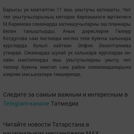
Барысы ун мәктәптән 11 яшь укытучы катнашты. Чит
тел укытучыларының методик берләшмәсе җитәкчесе
М.Кәримова семинарда катнашучыларны эш планнары
белән таныштырды. Ачык дәресләрне Гөлнур
Котдусова һәм Англиядә инглиз теле буенча халыкара
курсларда булып кайткан Әлфия Әхмәтгалиева
үткәрде. Семинарда шулай ук халыкара курсларда он-
лайн мәктәпләрдә яшь укытучыларны укыту, чит
телләр буенча мәктәп һәм район олимпиадаларына
әзерлек мәсьәләләре тикшерелде.
Следите за самым важным и интересным в
Telegram-канале
Татмедиа
Читайте новости Татарстана в
национальном мессенджере MАХ: