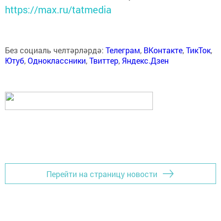
https://max.ru/tatmedia
Без социаль челтәрләрдә:
Телеграм
,
ВКонтакте
,
ТикТок
,
Ютуб
,
Одноклассники
,
Твиттер
,
Яндекс.Дзен
Перейти на страницу новости