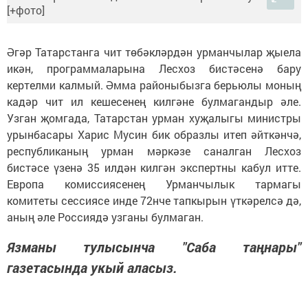
Әгәр Татарстанга чит төбәкләрдән урманчылар җыела
икән, программаларына Лесхоз бистәсенә бару
кертелми калмый. Әмма районыбызга берьюлы моның
кадәр чит ил кешеcенең килгәне булмагандыр әле.
Узган җомгада, Татарстан урман хуҗалыгы министры
урынбасары Харис Мусин бик образлы итеп әйткәнчә,
республиканың урман мәркәзе саналган Лесхоз
бистәсе үзенә 35 илдән килгән экспертны кабул итте.
Европа комиссиясенең Урманчылык тармагы
комитеты сессиясе инде 72нче тапкырын үткәрелсә дә,
аның әле Россиядә узганы булмаган.
Язманы тулысынча "Саба таңнары"
газетасында укый аласыз.