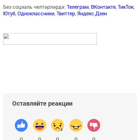
Без социаль челтәрләрдә:
Телеграм
,
ВКонтакте
,
ТикТок
,
Ютуб
,
Одноклассники
,
Твиттер
,
Яндекс.Дзен
Оставляйте реакции
0
0
0
0
0