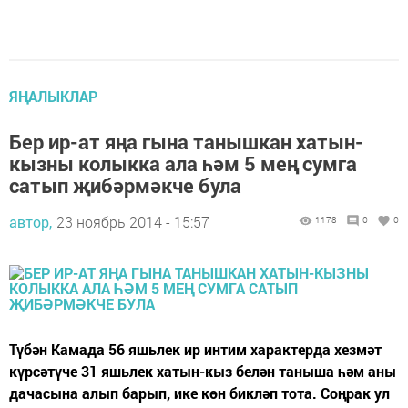
ЯҢАЛЫКЛАР
Бер ир-ат яңа гына танышкан хатын-
кызны колыкка ала һәм 5 мең сумга
сатып җибәрмәкче була
автор,
23 ноябрь 2014 - 15:57
1178
0
0
Түбән Камада 56 яшьлек ир интим характерда хезмәт
күрсәтүче 31 яшьлек хатын-кыз белән таныша һәм аны
дачасына алып барып, ике көн бикләп тота. Соңрак ул