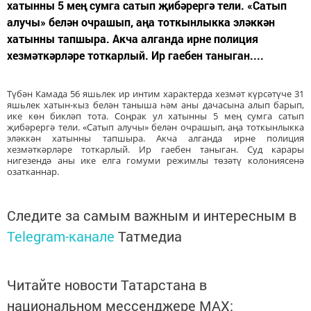
хатынны 5 мең сумга сатып җибәрергә тели. «Сатып
алучы» белән очрашып, аңа тоткынлыкка эләккән
хатынны тапшыра. Акча алганда ирне полиция
хезмәткәрләре тоткарлый. Ир гаебен таныган....
Түбән Камада 56 яшьлек ир интим характерда хезмәт күрсәтүче 31
яшьлек хатын-кыз белән таныша һәм аны дачасына алып барып,
ике көн бикләп тота. Соңрак ул хатынны 5 мең сумга сатып
җибәрергә тели. «Сатып алучы» белән очрашып, аңа тоткынлыкка
эләккән хатынны тапшыра. Акча алганда ирне полиция
хезмәткәрләре тоткарлый. Ир гаебен таныган. Суд карары
нигезендә аны ике елга гомуми режимлы төзәтү колониясенә
озатканнар.
Следите за самым важным и интересным в
Telegram-канале
Татмедиа
Читайте новости Татарстана в
национальном мессенджере MАХ: