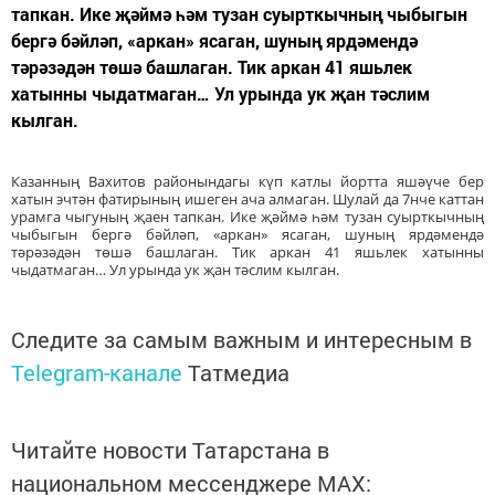
тапкан. Ике җәймә һәм тузан суырткычның чыбыгын
бергә бәйләп, «аркан» ясаган, шуның ярдәмендә
тәрәзәдән төшә башлаган. Тик аркан 41 яшьлек
хатынны чыдатмаган… Ул урында ук җан тәслим
кылган.
Казанның Вахитов районындагы күп катлы йортта яшәүче бер
хатын эчтән фатирының ишеген ача алмаган. Шулай да 7нче каттан
урамга чыгуның җаен тапкан. Ике җәймә һәм тузан суырткычның
чыбыгын бергә бәйләп, «аркан» ясаган, шуның ярдәмендә
тәрәзәдән төшә башлаган. Тик аркан 41 яшьлек хатынны
чыдатмаган… Ул урында ук җан тәслим кылган.
Следите за самым важным и интересным в
Telegram-канале
Татмедиа
Читайте новости Татарстана в
национальном мессенджере MАХ: