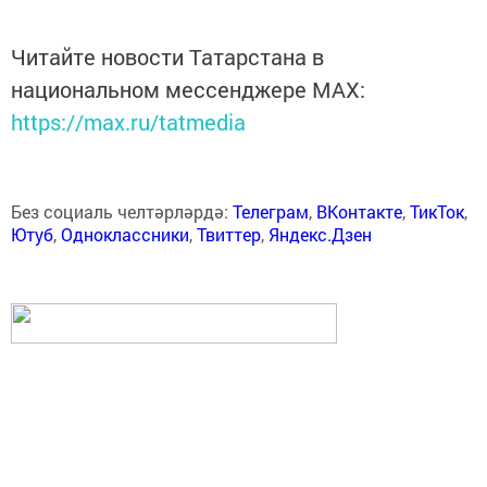
Читайте новости Татарстана в
национальном мессенджере MАХ:
https://max.ru/tatmedia
Без социаль челтәрләрдә:
Телеграм
,
ВКонтакте
,
ТикТок
,
Ютуб
,
Одноклассники
,
Твиттер
,
Яндекс.Дзен
Перейти на страницу новости