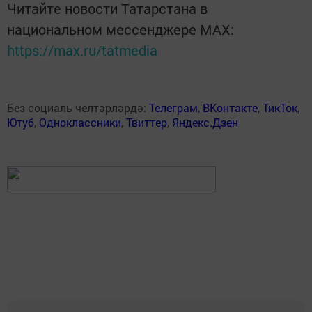
Читайте новости Татарстана в
национальном мессенджере MАХ:
https://max.ru/tatmedia
Без социаль челтәрләрдә:
Телеграм
,
ВКонтакте
,
ТикТок
,
Ютуб
,
Одноклассники
,
Твиттер
,
Яндекс.Дзен