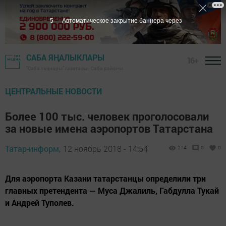
3
Автоматическое закрытие баннера через
САБА ЯҢАЛЫКЛАРЫ
16+
"Саба таңнары" газетасы - Саба районы
ЦЕНТРАЛЬНЫЕ НОВОСТИ
Более 100 тыс. человек проголосовали
за новые имена аэропортов Татарстана
Татар-информ,
12 ноябрь 2018 - 14:54
274
0
0
Для аэропорта Казани татарстанцы определили три
главных претендента — Муса Джалиль, Габдулла Тукай
и Андрей Туполев.