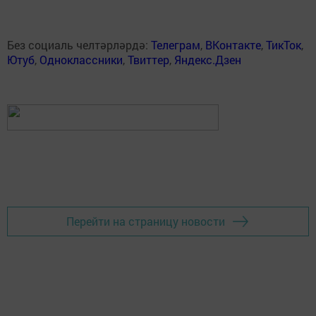
Без социаль челтәрләрдә:
Телеграм
,
ВКонтакте
,
ТикТок
,
Ютуб
,
Одноклассники
,
Твиттер
,
Яндекс.Дзен
Перейти на страницу новости