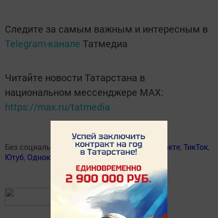
Следите за самым важным и интересным в
Telegram-канале
Татмедиа
Читайте новости Татарстана в
национальном мессенджере MАХ:
https://max.ru/tatmedia
Без социаль челтәрләрдә:
Телеграм
,
ВКонтакте
,
ТикТок
,
Ютуб
,
Одноклассники
,
Твиттер
,
Яндекс.Дзен