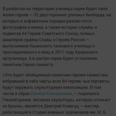
В разбитом на территории училища парке будет своя
Аллея героев — 32 двусторонних уличных билборда, на
которых в алфавитном порядке разместятся
фотографии и имена, а также история службы и
подвигов 64 Героев Советского Союза, полных
кавалеров ордена Славы и Героев России —
выпускников Казанского танкового училища и
присоединенного к нему в 2011 году Казанского
артучилища. А в центре парка будет установлен
памятник Герою-танкисту.
«Это будет обобщенный памятник героям-танкистам,
вобравший в себя черты всех 64 героев, чьи портреты
будут окружать скульптурную композицию. В том
числе и образ
Семена Коновалова
», — поделился
Гималетдинов. Автором скульптуры, которую отольют
из бронзы, является Дмитрий Клавсуц — мастер,
работающий в Студии военных художников им. М. Б.