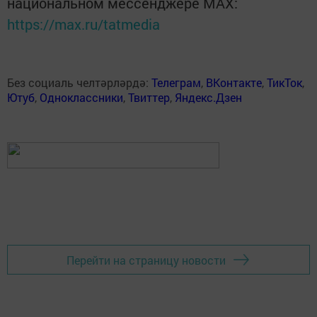
национальном мессенджере MАХ:
https://max.ru/tatmedia
Без социаль челтәрләрдә:
Телеграм
,
ВКонтакте
,
ТикТок
,
Ютуб
,
Одноклассники
,
Твиттер
,
Яндекс.Дзен
Перейти на страницу новости