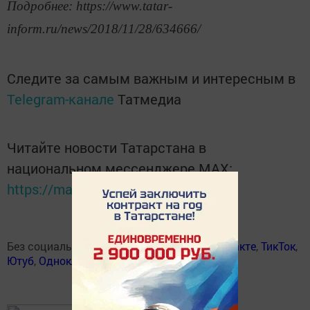
Подробнее: https://www.tatar-
inform.ru/news/2018/11/28/634666/
Следите за самым важным и интересным в
Telegram-канале
Татмедиа
Читайте новости Татарстана в
национальном мессенджере MАХ:
https://max.ru/tatmedia
Без социаль челтәрләрдә:
Телеграм
,
ВКонтакте
,
ТикТок
,
Ютуб
,
Одноклассники
,
Твиттер
,
Яндекс.Дзен