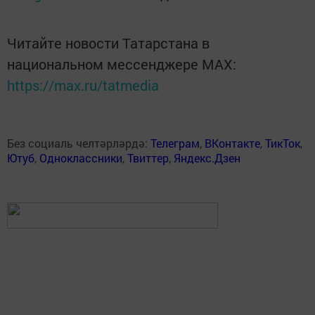
Читайте новости Татарстана в
национальном мессенджере MАХ:
https://max.ru/tatmedia
Без социаль челтәрләрдә:
Телеграм
,
ВКонтакте
,
ТикТок
,
Ютуб
,
Одноклассники
,
Твиттер
,
Яндекс.Дзен