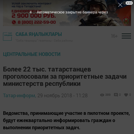
3
Автоматическое закрытие баннера через
САБА ЯҢАЛЫКЛАРЫ
16+
"Саба таңнары" газетасы - Саба районы
ЦЕНТРАЛЬНЫЕ НОВОСТИ
Более 22 тыс. татарстанцев
проголосовали за приоритетные задачи
министерств республики
Татар-информ,
29 ноябрь 2018 - 11:28
389
0
0
Ведомства, принимающие участие в пилотном проекте,
будут ежеквартально информировать граждан о
выполнении приоритетных задач.