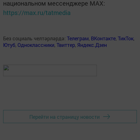
национальном мессенджере MАХ:
https://max.ru/tatmedia
Без социаль челтәрләрдә:
Телеграм
,
ВКонтакте
,
ТикТок
,
Ютуб
,
Одноклассники
,
Твиттер
,
Яндекс.Дзен
Перейти на страницу новости