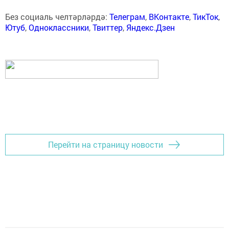
Без социаль челтәрләрдә:
Телеграм
,
ВКонтакте
,
ТикТок
,
Ютуб
,
Одноклассники
,
Твиттер
,
Яндекс.Дзен
Перейти на страницу новости