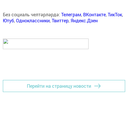
Без социаль челтәрләрдә:
Телеграм
,
ВКонтакте
,
ТикТок
,
Ютуб
,
Одноклассники
,
Твиттер
,
Яндекс.Дзен
Перейти на страницу новости