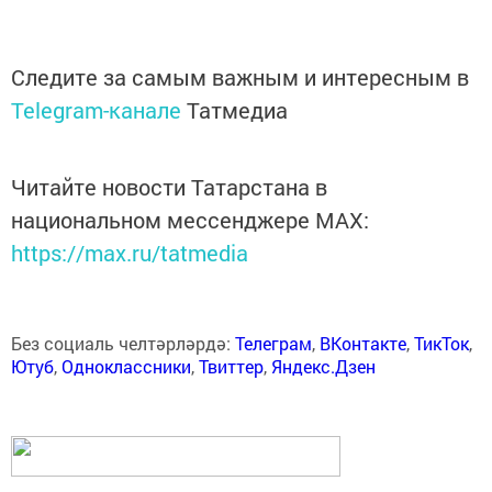
Следите за самым важным и интересным в
Telegram-канале
Татмедиа
Читайте новости Татарстана в
национальном мессенджере MАХ:
https://max.ru/tatmedia
Без социаль челтәрләрдә:
Телеграм
,
ВКонтакте
,
ТикТок
,
Ютуб
,
Одноклассники
,
Твиттер
,
Яндекс.Дзен