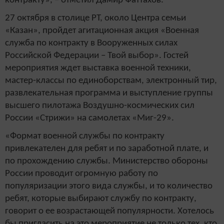
контракту», – отметил Дамир Фаттахов.
27 октября в столице РТ, около Центра семьи
«Казан», пройдет агитационная акция «Военная
служба по контракту в Вооруженных силах
Российской Федерации – Твой выбор». Гостей
мероприятия ждет выставка военной техники,
мастер-классы по единоборствам, электронный тир,
развлекательная программа и выступление группы
высшего пилотажа Воздушно-космических сил
России «Стрижи» на самолетах «Миг-29».
«Формат военной службы по контракту
привлекателен для ребят и по заработной плате, и
по прохождению службы. Министерство обороны
России проводит огромную работу по
популяризации этого вида службы, и то количество
ребят, которые выбирают службу по контракту,
говорит о ее возрастающей популярности. Хотелось
бы пригласить на это мероприятие не только тех, кто