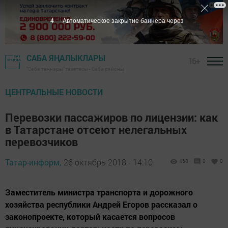
2
Автоматическое закрытие баннера через
САБА ЯҢАЛЫКЛАРЫ
16+
"Саба таңнары" газетасы - Саба районы
ЦЕНТРАЛЬНЫЕ НОВОСТИ
Перевозки пассажиров по лицензии: как
в Татарстане отсеют нелегальных
перевозчиков
Татар-информ,
26 октябрь 2018 - 14:10
460
0
0
Заместитель министра транспорта и дорожного
хозяйства республики Андрей Егоров рассказал о
законопроекте, который касается вопросов