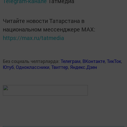
Telegram-канале
Татмедиа
Читайте новости Татарстана в
национальном мессенджере MАХ:
https://max.ru/tatmedia
Без социаль челтәрләрдә:
Телеграм
,
ВКонтакте
,
ТикТок
,
Ютуб
,
Одноклассники
,
Твиттер
,
Яндекс.Дзен