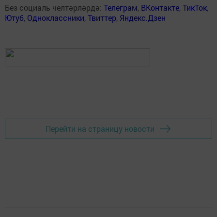
Без социаль челтәрләрдә:
Телеграм
,
ВКонтакте
,
ТикТок
,
Ютуб
,
Одноклассники
,
Твиттер
,
Яндекс.Дзен
Перейти на страницу новости