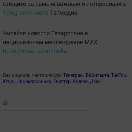
Следите за самым важным и интересным в
Telegram-канале
Татмедиа
Читайте новости Татарстана в
национальном мессенджере MАХ:
https://max.ru/tatmedia
Без социаль челтәрләрдә:
Телеграм
,
ВКонтакте
,
ТикТок
,
Ютуб
,
Одноклассники
,
Твиттер
,
Яндекс.Дзен