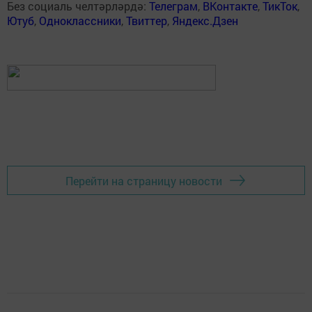
Без социаль челтәрләрдә:
Телеграм
,
ВКонтакте
,
ТикТок
,
Ютуб
,
Одноклассники
,
Твиттер
,
Яндекс.Дзен
Перейти на страницу новости