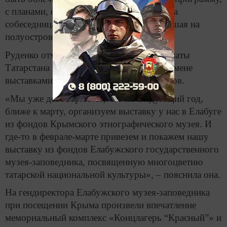
с планами, с финансированием», – сказала
собеседница агентства, недавно побывавшая на
полуострове с рабочей поездкой.
Руденко отметила, что общественные палаты
Татарстана и Крыма договорились об обмене
выставками между музеями двух регионов.
«Мы уже договорились, что на следующий год,
ближе к марту, организуем выставку у нас в Елабуге
из фондов Крымского этнографического музея. И
где-то в феврале-марте привезем и покажем нашу
выставку из фондов Елабужского государственного
музея-заповедника, посвященную многоцветию
татарской национальной культуры», – пояснила она.
На гендиректора Елабужского музея-заповедника
при посещении Крыма произвели впечатление
мемориальный комплекс «Концлагерь “Красный”» и