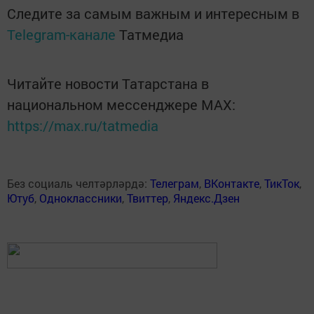
Следите за самым важным и интересным в
Telegram-канале
Татмедиа
Читайте новости Татарстана в
национальном мессенджере MАХ:
https://max.ru/tatmedia
Без социаль челтәрләрдә:
Телеграм
,
ВКонтакте
,
ТикТок
,
Ютуб
,
Одноклассники
,
Твиттер
,
Яндекс.Дзен