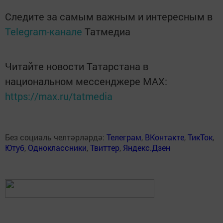
Следите за самым важным и интересным в
Telegram-канале
Татмедиа
Читайте новости Татарстана в
национальном мессенджере MАХ:
https://max.ru/tatmedia
Без социаль челтәрләрдә:
Телеграм
,
ВКонтакте
,
ТикТок
,
Ютуб
,
Одноклассники
,
Твиттер
,
Яндекс.Дзен