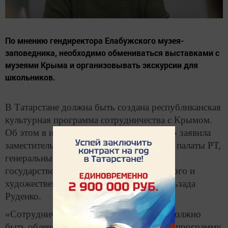
По мнению гендиректора Елабужского музея-
заповедника, необходимо обмениваться выставками с
музеями Крыма и организовывать экскурсии для
школьников.
В Татарстане должна быть создана республиканская
культурная программа сотрудничества с Крымом.
Об этом в интервью ИА «Татар-информ» заявила
заместитель председателя Общественной палаты РТ,
генеральный директор Елабужского
государственного историко-архитектурного и
художественного музея-заповедника Гульзада
Руденко.
«Сотрудничество с Республикой Крым должно
быть облечено в нашу республиканскую программу,