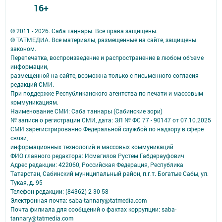
16+
© 2011 - 2026. Саба таңнары. Все права защищены.
© ТАТМЕДИА. Все материалы, размещенные на сайте, защищены
законом.
Перепечатка, воспроизведение и распространение в любом объеме
информации,
размещенной на сайте, возможна только с письменного согласия
редакций СМИ.
При поддержке Республиканского агентства по печати и массовым
коммуникациям.
Наименование СМИ: Саба таннары (Сабинские зори)
№ записи о регистрации СМИ, дата: ЭЛ № ФС 77 - 90147 от 07.10.2025
СМИ зарегистрированно Федеральной службой по надзору в сфере
связи,
информационных технологий и массовых коммуникаций
ФИО главного редактора: Исмагилов Рустем Габдерауфович
Адрес редакции: 422060, Российская Федерация, Республика
Татарстан, Сабинский муниципальный район, п.г.т. Богатые Сабы, ул.
Тукая, д. 95
Телефон редакции: (84362) 2-30-58
Электронная почта: saba-tannary@tatmedia.com
Почта филиала для сообщений о фактах коррупции: saba-
tannary@tatmedia.com