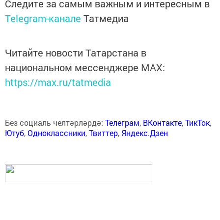
Следите за самым важным и интересным в
Telegram-канале
Татмедиа
Читайте новости Татарстана в
национальном мессенджере MАХ:
https://max.ru/tatmedia
Без социаль челтәрләрдә:
Телеграм
,
ВКонтакте
,
ТикТок
,
Ютуб
,
Одноклассники
,
Твиттер
,
Яндекс.Дзен