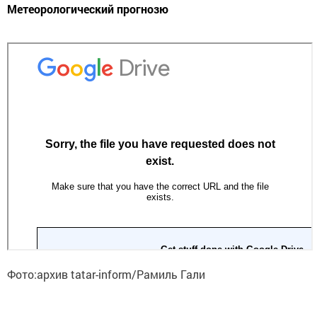
Метеорологический прогнозю
Фото:архив tatar-inform/Рамиль Гали