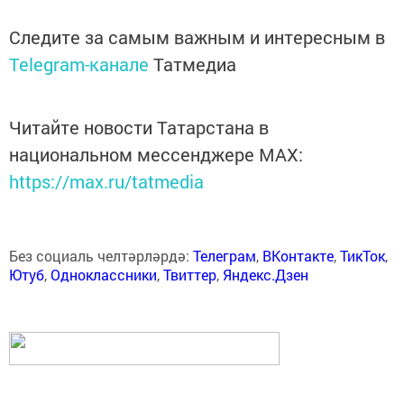
Следите за самым важным и интересным в
Telegram-канале
Татмедиа
Читайте новости Татарстана в
национальном мессенджере MАХ:
https://max.ru/tatmedia
Без социаль челтәрләрдә:
Телеграм
,
ВКонтакте
,
ТикТок
,
Ютуб
,
Одноклассники
,
Твиттер
,
Яндекс.Дзен