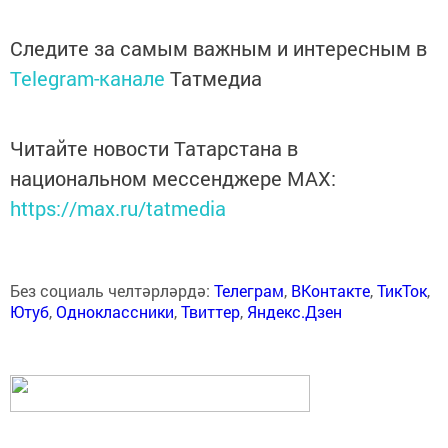
Следите за самым важным и интересным в
Telegram-канале
Татмедиа
Читайте новости Татарстана в
национальном мессенджере MАХ:
https://max.ru/tatmedia
Без социаль челтәрләрдә:
Телеграм
,
ВКонтакте
,
ТикТок
,
Ютуб
,
Одноклассники
,
Твиттер
,
Яндекс.Дзен