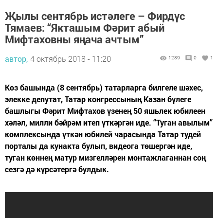
Җылы сентябрь истәлеге – Фирдүс
Тямаев: “Якташым Фәрит абый
Мифтаховны яңача ачтым”
автор,
4 октябрь 2018 - 11:20
1289
0
1
Көз башында (8 сентябрь) татарларга билгеле шәхес,
элекке депутат, Татар конгрессының Казан бүлеге
башлыгы Фәрит Мифтахов үзенең 50 яшьлек юбилеен
хәләл, милли бәйрәм итеп үткәргән иде. “Туган авылым”
комплексында үткән юбилей чарасында Татар тудей
порталы да кунакта булып, видеога төшергән иде,
туган көннең матур мизгелләрен монтажлаганнан соң
сезгә дә күрсәтергә булдык.