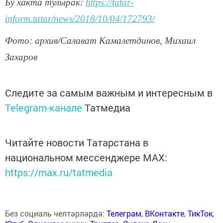
Бу хакта тулырак:
https://tatar-
inform.tatar/news/2018/10/04/172793/
Фото: архив/Салават Камалетдинов, Михаил
Захаров
Следите за самым важным и интересным в
Telegram-канале
Татмедиа
Читайте новости Татарстана в
национальном мессенджере MАХ:
https://max.ru/tatmedia
Без социаль челтәрләрдә:
Телеграм
,
ВКонтакте
,
ТикТок
,