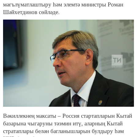
мәгълүматлаштыру һәм элемтә министры Роман
Шәйхетдинов сөйләде.
Вәкиллекнең максаты – Россия стартапларын Кытай
базарына чыгаруны тәэмин итү, аларның Кытай
стратаплары белән багланышларын булдыру һәм