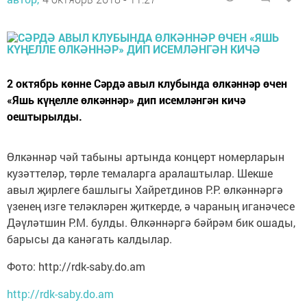
2 октябрь көнне Сәрдә авыл клубында өлкәннәр өчен
«Яшь күңелле өлкәннәр» дип исемләнгән кичә
оештырылды.
Өлкәннәр чәй табыны артында концерт номерларын
кузәттеләр, төрле темаларга аралаштылар. Шекше
авыл җирлеге башлыгы Хайретдинов Р.Р. өлкәннәргә
үзенең изге теләкләрен җиткерде, ә чараның иганәчесе
Дәүләтшин Р.М. булды. Өлкәннәргә бәйрәм бик ошады,
барысы да канәгать калдылар.
Фото: http://rdk-saby.do.am
http://rdk-saby.do.am