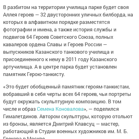
В разбитом на территории училища парке будет своя
Аллея героев — 32 двусторонних уличных билборда, на
которых в алфавитном порядке разместятся
фотографии и имена, а также история службы и
подвигов 64 Героев Советского Союза, полных
кавалеров ордена Славы и Героев России —
выпускников Казанского танкового училища и
присоединенного к нему в 2011 году Казанского
артучилища. А в центре парка будет установлен
памятник Герою-танкисту.
«Это будет обобщенный памятник героям-танкистам,
вобравший в себя черты всех 64 героев, чьи портреты
будут окружать скульптурную композицию. В том
числе и образ
Семена Коновалова
», — поделился
Гималетдинов. Автором скульптуры, которую отольют
из бронзы, является Дмитрий Клавсуц — мастер,
работающий в Студии военных художников им. М. Б.
Грекова в Москве.