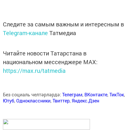
Следите за самым важным и интересным в
Telegram-канале
Татмедиа
Читайте новости Татарстана в
национальном мессенджере MАХ:
https://max.ru/tatmedia
Без социаль челтәрләрдә:
Телеграм
,
ВКонтакте
,
ТикТок
,
Ютуб
,
Одноклассники
,
Твиттер
,
Яндекс.Дзен