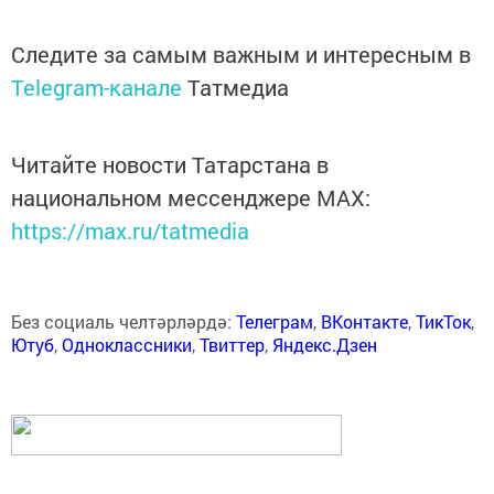
Следите за самым важным и интересным в
Telegram-канале
Татмедиа
Читайте новости Татарстана в
национальном мессенджере MАХ:
https://max.ru/tatmedia
Без социаль челтәрләрдә:
Телеграм
,
ВКонтакте
,
ТикТок
,
Ютуб
,
Одноклассники
,
Твиттер
,
Яндекс.Дзен