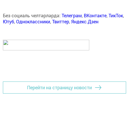
Без социаль челтәрләрдә:
Телеграм
,
ВКонтакте
,
ТикТок
,
Ютуб
,
Одноклассники
,
Твиттер
,
Яндекс.Дзен
Перейти на страницу новости