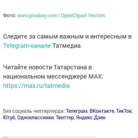
Фото:
www.pixabay.com | OpenClipart-Vectors
Следите за самым важным и интересным в
Telegram-канале
Татмедиа
Читайте новости Татарстана в
национальном мессенджере MАХ:
https://max.ru/tatmedia
Без социаль челтәрләрдә:
Телеграм
,
ВКонтакте
,
ТикТок
,
Ютуб
,
Одноклассники
,
Твиттер
,
Яндекс.Дзен