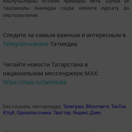
язылучыларны истәлек призлары көтә. Шулай ук
ташламалы бәяләрдә сәүдә хезмәте күрсәтү дә
оештырылачак.
Следите за самым важным и интересным в
Telegram-канале
Татмедиа
Читайте новости Татарстана в
национальном мессенджере MАХ:
https://max.ru/tatmedia
Без социаль челтәрләрдә:
Телеграм
,
ВКонтакте
,
ТикТок
,
Ютуб
,
Одноклассники
,
Твиттер
,
Яндекс.Дзен