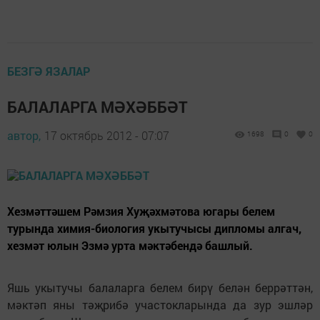
БЕЗГӘ ЯЗАЛАР
БАЛАЛАРГА МӘХӘББӘТ
автор,
17 октябрь 2012 - 07:07
1698
0
0
Хезмәттәшем Рәмзия Хуҗәхмәтова югары белем
турында химия-биология укытучысы дипломы алгач,
хезмәт юлын Эзмә урта мәктәбендә башлый.
Яшь укытучы балаларга белем бирү белән беррәттән,
мәктәп яны тәҗрибә участокларында да зур эшләр