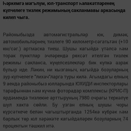
Һәркемгә мәгълүм, юл-транспорт һәлакәтләренең
күпчелеге тизлек режимының сакланмавы аркасында
килеп чыга.
Районыбызда автомагистральләр юк, димәк,
автомобильләрнең тизлеге 90 километр-сәгатьтән (+10
км/сәг.) артмаска тиеш. Шушы кагыйдә үтәлсә һәм
торак пунктлар эчләрендә рөхсәт ителгән тизлек
режимы сакланса, күңелсезлекләр бик күпкә азрак
булыр иде. Ләкин, ни кызганыч, кагыйдә бозуларның
зур күпчелеге "лихач"ларга туры килә. Агымдагы елның
9 аенда районыбыз юлларында ЮХИДИ инспекторлары
тарафыннан һәм күчмә фоторадар комплексы (КРИС-П)
ярдәмендә тизлекне арттыруның 7980 очрагы теркәлүе
шул хакта сөйли. Бу узган елның шушы чоры
күрсәткече белән чагыштырганда 1254кә күбрәк һәм
барлык төр юл хәрәкәте кагыйдәләрен бозуларның 74
процентын тәшкил итә.