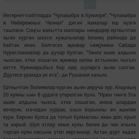
Интернет-сайтларда "Чупакабра в Кукморе", "Чупакабра
в Набережных Челнах" дигән язмалар еш күзгә
ташлана. Соңгы вакытта маллары ниндидер ерткычтан
зыян күргән шәхси хуҗалыклар безнең районда да
байтак икән. Билгесез җанвар һөҗүменә Сабада
Нурисламовлар да дучар булган. "Төнлә ишек алдына
чыксам, эткә охшаган җанвар капка астыннан чыгып
китте. Куяннарыбыз бар иде, шуларга зыян салган.
Дүртесе урамда ук ята",- ди Рушания ханым.
Ерткычтан Вәлиевлар күргән зыян аеруча зур. Аларның
20 куяны һәм 8 үрдәге үтерелгән була. "Ирем төнге 3тә
ишек алдына чыкса, эткә охшаган, әмма алардан
кечерәк, мәчедән зуррак, озын борынлы өч җәнлек
күрә. Берсен булса да тотып булмасмы икән дип, куып
та карый. Шул этләр кеше кулы белән дә чак ачыла
торган куян оясына үтеп кергәннәр. Астан дүрт кадак