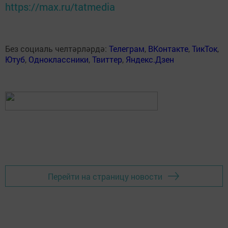
https://max.ru/tatmedia
Без социаль челтәрләрдә:
Телеграм
,
ВКонтакте
,
ТикТок
,
Ютуб
,
Одноклассники
,
Твиттер
,
Яндекс.Дзен
Перейти на страницу новости