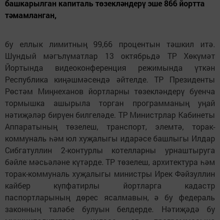
башкарылган капиталь төзекләндерү эше 866 йортта
тәмамланган,
бу еллык лимитның 99,66 процентын тәшкил итә.
Шундый мәгълүматлар 13 октябрьдә ТР Хөкүмәт
Йортында видеоконференция режимында үткән
Республика киңәшмәсендә әйтелде. ТР Президенты
Рөстәм Миңнеханов йортларны төзекләндерү буенча
тормышка ашырыла торган программаның уңай
нәтиҗәләр бирүен билгеләде. ТР Министрлар Кабинеты
Аппаратының төзелеш, транспорт, элемтә, торак-
коммуналь һәм юл хуҗалыгы идарәсе башлыгы Илдар
Сибгатуллин 2-контурлы котелларны урнаштыруга
бәйле мәсьәләне күтәрде. ТР төзелеш, архитектура һәм
торак-коммуналь хуҗалыгы министры Ирек Фәйзуллин
кайбер күпфатирлы йортларга кадастр
паспортларының дөрес ясалмавын, ә бу федераль
законның таләбе булуын белдерде. Нәтиҗәдә бу