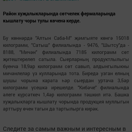
Район хуҗалыкларында сөтчелек фермаларында
кышлату чоры тулы көченә керде.
Бу көннәрдә "Алтын Саба-М" җәмгыяте көнгә 15018
килограмм, "Сатыш" филиалында - 9476, "Шытсу"да -
8188, "Мичән" филиалында 7185 килограмм сөт
җитештерелеп сатыла. Сыерларның продуктлылыгы
буенча 18,9ар килограмм сөт савып, алдынгылыкны
мичәнлеләр үз кулларында тота. Биредә узган елның
шушы чорына карата һәр сыердан уртача 3,5әр
килограмм үсешкә ирешелде. "Кибәче" филиалында
әлеге күрсәткеч 1,4әр килограмм тәшкил итә. Башка
хуҗалыкларга кышлату чорында продукция муллыгын
арттыру өчен тагын да тартылырга кирәк.
Следите за самым важным и интересным в