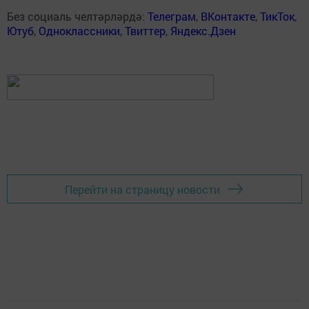
Без социаль челтәрләрдә:
Телеграм
,
ВКонтакте
,
ТикТок
,
Ютуб
,
Одноклассники
,
Твиттер
,
Яндекс.Дзен
Перейти на страницу новости