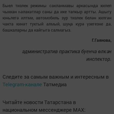
Быел тизлек режимы сакланмавы аркасында килеп
чыккан һәлакәтләр саны да ике тапкыр артты. Ашыгу
юньлегә илтми, автомобиль зур тизлек белән килгән
чакта кинәт туктый алмый, шуңа күрә үзегезне дә,
башкаларны да кайгыга салмагыз.
Г.Гаянова,
административ практика буенча өлкән
инспектор.
Следите за самым важным и интересным в
Telegram-канале
Татмедиа
Читайте новости Татарстана в
национальном мессенджере MАХ: