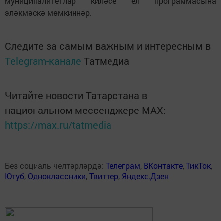
муниципалитетлар киләсе ел программасына
эләкмәскә мөмкиннәр.
Следите за самым важным и интересным в
Telegram-канале
Татмедиа
Читайте новости Татарстана в
национальном мессенджере MАХ:
https://max.ru/tatmedia
Без социаль челтәрләрдә:
Телеграм
,
ВКонтакте
,
ТикТок
,
Ютуб
,
Одноклассники
,
Твиттер
,
Яндекс.Дзен