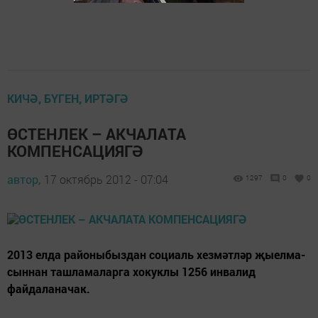
КИЧӘ, БҮГЕН, ИРТӘГӘ
ӨСТЕНЛЕК – АКЧАЛАТА
КОМПЕНСАЦИЯГӘ
автор,
17 октябрь 2012 - 07:04
1297
0
0
2013 елда районыбыздан социаль хезмәтләр җыелма­
сыннан ташламаларга хокуклы 1256 инвалид
файдаланачак.