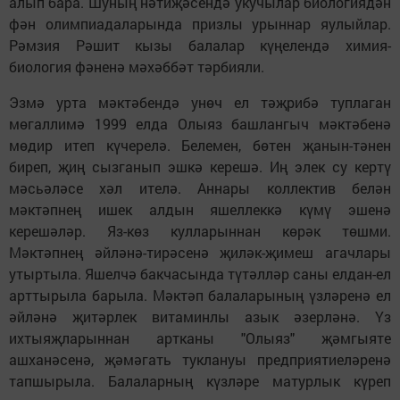
алып бара. Шуның нәтиҗәсендә укучылар биологиядән
фән олимпиадаларында призлы урыннар яулыйлар.
Рәмзия Рәшит кызы балалар күңелендә химия-
биология фәненә мәхәббәт тәрбияли.
Эзмә урта мәктәбендә унөч ел тәҗрибә туплаган
мөгаллимә 1999 елда Олыяз башлангыч мәктәбенә
мөдир итеп күчерелә. Белемен, бөтен җанын-тәнен
биреп, җиң сызганып эшкә керешә. Иң элек су кертү
мәсьәләсе хәл ителә. Аннары коллектив белән
мәктәпнең ишек алдын яшеллеккә күмү эшенә
керешәләр. Яз-көз кулларыннан көрәк төшми.
Мәктәпнең әйләнә-тирәсенә җиләк-җимеш агачлары
утыртыла. Яшелчә бакчасында түтәлләр саны елдан-ел
арттырыла барыла. Мәктәп балаларының үзләренә ел
әйләнә җитәрлек витаминлы азык әзерләнә. Үз
ихтыяҗларыннан артканы "Олыяз" җәмгыяте
ашханәсенә, җәмәгать тук­лануы предприятиеләренә
тапшырыла. Балаларның күзләре матурлык күреп