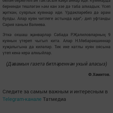
белән беркетелгән тактасын каерганнар иде. Куяннарда
бернинди тешләгән һәм кан эзе дә таба алмадык. Үсеп
җиткән, суярлык куяннар иде. Үрдәкләребез дә әрәм
булды. Алар куян читлеге астында иде",- дип уфтанды
Сәрия ханым Вәлиева.
Эткә охшаш җанварлар Сабада Р.Җә­лиловларның 9
куянын үтереп чыгып китә. Алар Н.Мөбарәкшиннар
хуҗа­лыгына да киләләр. Тик ике катлы куян оясына
үтеп кенә керә алмыйлар.
(Дәвамын газета битләреннән укый аласыз)
Ф.Хәмитов.
Следите за самым важным и интересным в
Telegram-канале
Татмедиа