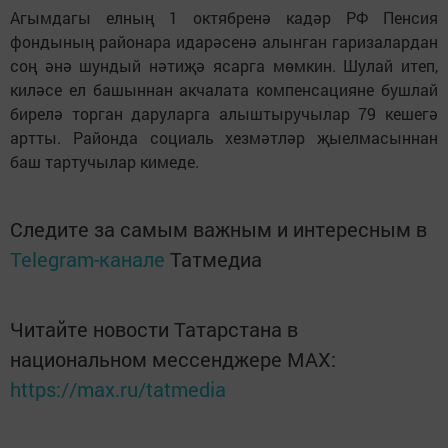
Агымдагы елның 1 октябренә кадәр РФ Пенсия
фондының районара идарәсенә алынган гаризалардан
соң әнә шундый нәтиҗә ясарга мөмкин. Шулай итеп,
киләсе ел башыннан акчалата компенсацияне бушлай
бирелә торган даруларга алыштыручылар 79 кешегә
артты. Районда социаль хезмәтләр җыелмасыннан
баш тартучылар кимеде.
Следите за самым важным и интересным в
Telegram-канале
Татмедиа
Читайте новости Татарстана в
национальном мессенджере MАХ:
https://max.ru/tatmedia