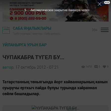
4
Автоматическое закрытие баннера через
САБА ЯҢАЛЫКЛАРЫ
16+
"Саба таңнары" газетасы - Саба районы
УЙЛАНЫРГА УРЫН БАР
ЧУПАКАБРА ТҮГЕЛ БУ...
автор,
17 октябрь 2012 - 07:21
1470
0
0
Татарстанның төньягында йорт хайван­нарының канын
суыручы ерткыч пәйда булуы турында хәйраннан
сөйли башладылар.