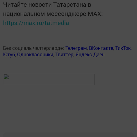
Читайте новости Татарстана в
национальном мессенджере MАХ:
https://max.ru/tatmedia
Без социаль челтәрләрдә:
Телеграм
,
ВКонтакте
,
ТикТок
,
Ютуб
,
Одноклассники
,
Твиттер
,
Яндекс.Дзен