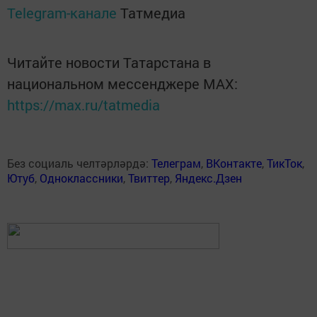
Telegram-канале
Татмедиа
Читайте новости Татарстана в
национальном мессенджере MАХ:
https://max.ru/tatmedia
Без социаль челтәрләрдә:
Телеграм
,
ВКонтакте
,
ТикТок
,
Ютуб
,
Одноклассники
,
Твиттер
,
Яндекс.Дзен