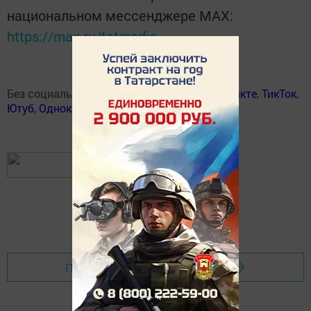
национальном мессенджере MАХ:
https://max.ru/tatmedia
Без социаль челтәрләрдә:
Телеграм
,
ВКонтакте
,
ТикТок
,
Ютуб
,
Одноклассники
,
Твиттер
,
Яндекс.Дзен
Перейти на страницу новости