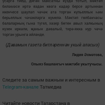
үсәргә тиеш, дигән максатны күздә тотып, мәктәп
биләмәсе иртә яздан көзгә кадәр берсе артыннан
икенчесе шаулап чәчәк ата торган күпьеллык һәм
берьеллык чәчәкләргә күмелә. Мәктәп гөлбакчасы
балаларның гына түгел, хәзер бөтен авыл халкының
күзен иркәли, җанын дәвалый, тирә-якка нур чәчә
торган урынга әйләнде.
(Дәвамын газета битләреннән укый аласыз)
Лидия Әхмәтова,
Олыяз башлангыч мәктәбе укытучысы.
Следите за самым важным и интересным в
Telegram-канале
Татмедиа
Читайте новости Татарстана в