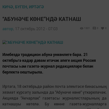
КИЧӘ, БҮГЕН, ИРТӘГӘ
“АБУНӘЧЕ КӨНЕ”НДӘ КАТНАШ
автор,
17 октябрь 2012 - 07:03
1331
0
0
Илебездә традицион абунә ункөнлеге бара. 21
октябрьгә кадәр дәвам итәчәк әлеге акция Россия
почтасы һәм газета-журнал редакцияләре белән
берлектә оештырыла.
Иртәгә, 18 октябрьдә район почта элемтәсе бинасының
хезмәт күрсәтү залында да "Абунәче көне" үткәреләчәк.
Акциядә "Акчарлак" газетасы журналистларының да
катнашуы көтелә. Бу көнне газета-журналларга