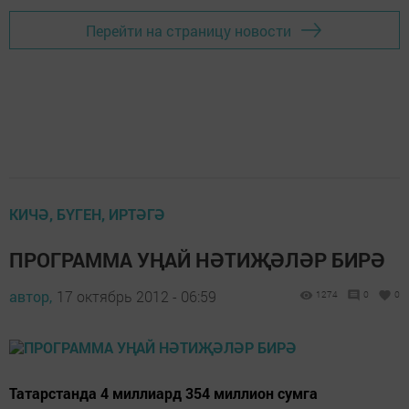
Перейти на страницу новости
КИЧӘ, БҮГЕН, ИРТӘГӘ
ПРОГРАММА УҢАЙ НӘТИҖӘЛӘР БИРӘ
автор,
17 октябрь 2012 - 06:59
1274
0
0
Татарстанда 4 миллиард 354 миллион сумга