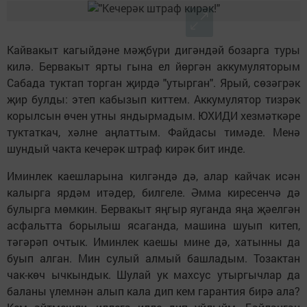
Кайвакыт кагыйдәне мәҗбүри дигәндәй бозарга туры
килә. Бервакыт ярты гына ел йөргән аккумуляторым
Сабада туктап торган җирдә "утырган". Ярый, сөзәгрәк
җир булды: этеп кабызып киттем. Аккумулятор тизрәк
корылсын өчен утны яндырмадым. ЮХИДИ хезмәткәре
туктаткач, хәлне аңлаттым. Файдасы тимәде. Менә
шундый чакта кечерәк штраф кирәк бит инде.
Иминлек каешларына килгәндә дә, алар кайчак исән
калырга ярдәм итәдер, билгеле. Әмма киресенчә дә
булырга мөмкин. Бервакыт яңгыр яуганда яңа җәелгән
асфальтта борылыш ясаганда, машина шуып китеп,
тәгәрәп очтык. Иминлек каешы мине дә, хатынны да
буып алган. Мин сулый алмый башладым. Тозактан
чак-көч ычкындык. Шулай ук махсус утыргычлар да
баланы үлемнән алып кала дип кем гарантия бирә ала?