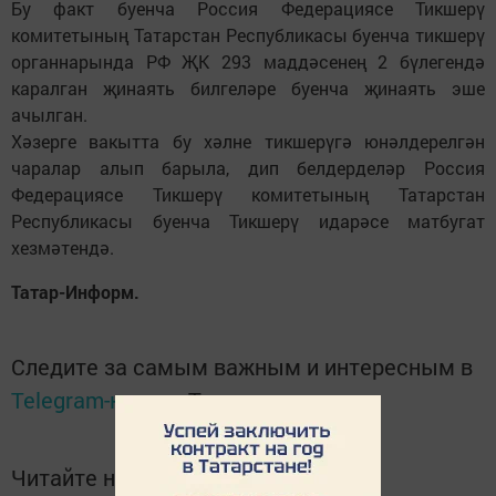
Бу факт буенча Россия Федерациясе Тикшерү
комитетының Татарстан Республикасы буенча тикшерү
органнарында РФ ҖК 293 маддәсенең 2 бүлегендә
каралган җинаять билгеләре буенча җинаять эше
ачылган.
Хәзерге вакытта бу хәлне тикшерүгә юнәлдерелгән
чаралар алып барыла, дип белдерделәр Россия
Федерациясе Тикшерү комитетының Татарстан
Республикасы буенча Тикшерү идарәсе матбугат
хезмәтендә.
Татар-Информ.
Следите за самым важным и интересным в
Telegram-канале
Татмедиа
Читайте новости Татарстана в