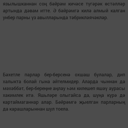
язылышканнан соң бәйрәм кичәсе түгәрәк өстәлләр
артында дәвам итте. Ә бәйрәмгә килә алмый калган
унбер парны үз авылларында тәбрикләячәкләр.
Бәхетле парлар бер-берсенә охшаш булалар, дип
халыкта болай гына әйтелмидер. Аларда чыннан да
мәхәббәт, бер-береңне аңлау һәм килешеп яшәү аурасы
хакимлек итә. Яшьләре олыгайса да, шуңа күрә дә
картаймаганнар алар. Бәйрәмгә җыелган парларның
да карашларыннан шул тоела.