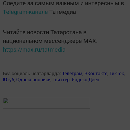
Следите за самым важным и интересным в
Telegram-канале
Татмедиа
Читайте новости Татарстана в
национальном мессенджере MАХ:
https://max.ru/tatmedia
Без социаль челтәрләрдә:
Телеграм
,
ВКонтакте
,
ТикТок
,
Ютуб
,
Одноклассники
,
Твиттер
,
Яндекс.Дзен