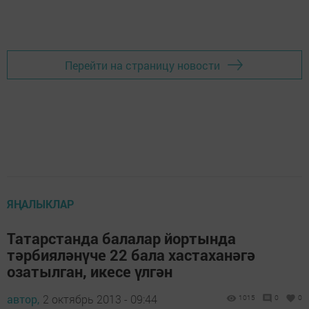
Перейти на страницу новости
ЯҢАЛЫКЛАР
Татарстанда балалар йортында
тәрбияләнүче 22 бала хастаханәгә
озатылган, икесе үлгән
автор,
2 октябрь 2013 - 09:44
1015
0
0