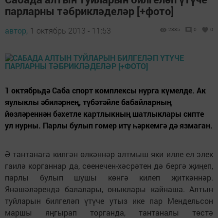
парларны тәбрикләделәр [+фото]
автор,
1 октябрь 2013 - 11:53
2335
0
0
1 октябрьдә Саба спорт комплексы нурга күмелде. Ак
яулыклы әбиләрнең, түбәтәйле бабайларның
йөзләреннән бәхетле картлыкның шатлыклары сипте
ул нурны. Парлы булып гомер итү һәркемгә дә язмаган.
Ә тантанага килгән өлкәннәр алтмыш яки илле ел элек
гаилә корганнар да, сөенечен-хәсрәтен дә бергә җиңеп,
парлы булып шушы көнгә килеп җиткәннәр.
Янәшәләрендә балалары, оныклары кайнаша. Алтын
туйларын билгеләп үтүче утыз ике пар Мендельсон
маршы яңгырап торганда, тантаналы төстә