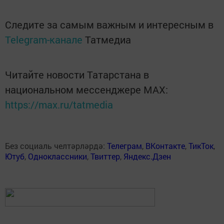
Следите за самым важным и интересным в
Telegram-канале
Татмедиа
Читайте новости Татарстана в
национальном мессенджере MАХ:
https://max.ru/tatmedia
Без социаль челтәрләрдә:
Телеграм
,
ВКонтакте
,
ТикТок
,
Ютуб
,
Одноклассники
,
Твиттер
,
Яндекс.Дзен