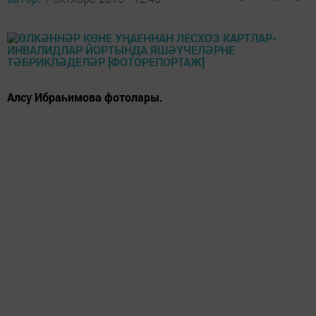
Алсу Ибраһимова фотолары.