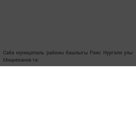
Саба муниципаль районы башлыгы Рәис Нургали улы
Миңнеханов та:
- Сезне өлкәннәр диеп әйтеп тә булмый, сез һаман да
матур. Башкарган эшләрегез, тәрбияләп үстергән
балаларыгызның эшләре үрнәк. Сез тырышканга бүген
без шундый матур тормышта яшибез, - дип рәхмәт
хисләрен җиткерде.
Картларда китап акылы, диләр бит. Югары Шытсу
авылыннан килгән Разия һәм Нурислам Нәбиуллиннар