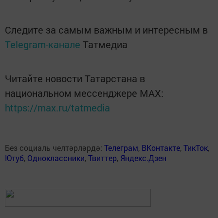
Следите за самым важным и интересным в
Telegram-канале
Татмедиа
Читайте новости Татарстана в
национальном мессенджере MАХ:
https://max.ru/tatmedia
Без социаль челтәрләрдә:
Телеграм
,
ВКонтакте
,
ТикТок
,
Ютуб
,
Одноклассники
,
Твиттер
,
Яндекс.Дзен