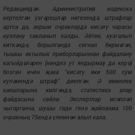
Редакциядән.
Административ кодекска
кертелгән үзгәрешләр нигезендә, штрафлар
артса да, аерым очракларда кисәтү чарасы
куллану сакланып калды. Әйтик, кузгалып
киткәндә, борылганда сигнал бирмәгән,
тышкы яктылык приборларыннан файдалану
кагыйдәләрен (көндез ут яндырмау да керә)
бозган өчен җәза "кисәтү яки 500 сум
күләмендә штраф" диелгән. Ә иминлек
каешларына килгәндә, статистика алар
файдасына сөйли. Экспертлар исәпләп
чыгарганча, шушы гади генә җайланма 100
очракның 75ендә үлемнән алып кала.