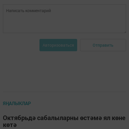
Отправить
Авторизоваться
ЯҢАЛЫКЛАР
Октябрьдә сабалыларны өстәмә ял көне
көтә