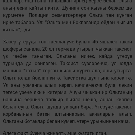
калалар. Яңа гына танышкан ирнең берсе белән Ольга
аның өенә кайтып китә. Шуннан соң кызны беркем дә
күрмәгән. Полиция хезмәткәрләре Ольга төн кунган
ирне табалар. Ул: "Ольга мин йоклаганда өйдән чыгып
киткән", - ди.
Хәзер үтерүдә төп гаепләнүче булып 46 яшьлек такси
шоферы санала. 20 ел төрмәдә утырып чыккан таксист
үз гаебен таныган, Ольганы ничек, кайда үтерүе
турында да сөйләгән. Таксист сүзләренчә, ул юлда
машина "тотып" торган кызны күреп ала, аны утырта.
Ольга юлда йоклап китә. Таксистка шул гына кирәк тә.
Ул аны урманга алып кереп, көчләмәкче була, ләкин
тегесе үзенә якын китерми. Ачуы чыккан ир Ольганың
башына берничә тапкыр пыяла шешә, аннан кирпеч
белән суга. Ольга шунда ук җан бирә. Үтерүче-таксист
корбанының бөтен алтыннарын, акчаларын алып,
Ольганы ботаклар белән күмеп, үтерү урыныннан кача.
Әлеге факт буенча җинаять эше кузгатылган.