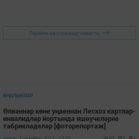
Перейти на страницу новости
ЯҢАЛЫКЛАР
Өлкәннәр көне уңаеннан Лесхоз картлар-
инвалидлар йортында яшәүчеләрне
тәбрикләделәр [фоторепортаж]
автор,
1 октябрь 2013 - 12:45
852
0
0