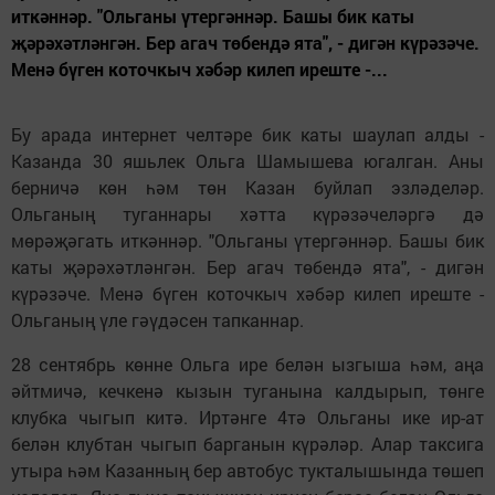
иткәннәр. "Ольганы үтергәннәр. Башы бик каты
җәрәхәтләнгән. Бер агач төбендә ята", - дигән күрәзәче.
Менә бүген коточкыч хәбәр килеп иреште -...
Бу арада интернет челтәре бик каты шаулап алды -
Казанда 30 яшьлек Ольга Шамышева югалган. Аны
берничә көн һәм төн Казан буйлап эзләделәр.
Ольганың туганнары хәтта күрәзәчеләргә дә
мөрәҗәгать иткәннәр. "Ольганы үтергәннәр. Башы бик
каты җәрәхәтләнгән. Бер агач төбендә ята", - дигән
күрәзәче. Менә бүген коточкыч хәбәр килеп иреште -
Ольганың үле гәүдәсен тапканнар.
28 сентябрь көнне Ольга ире белән ызгыша һәм, аңа
әйтмичә, кечкенә кызын туганына калдырып, төнге
клубка чыгып китә. Иртәнге 4тә Ольганы ике ир-ат
белән клубтан чыгып барганын күрәләр. Алар таксига
утыра һәм Казанның бер автобус тукталышында төшеп