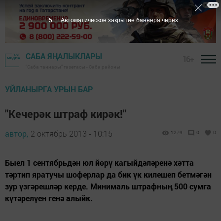
4
Автоматическое закрытие баннера через
САБА ЯҢАЛЫКЛАРЫ
16+
"Саба таңнары" газетасы - Саба районы
УЙЛАНЫРГА УРЫН БАР
"Кечерәк штраф кирәк!"
автор,
2 октябрь 2013 - 10:15
1279
0
0
Быел 1 сентябрьдән юл йөрү кагыйдәләренә хәтта
тәртип яратучы шоферлар да бик үк килешеп бетмәгән
зур үзгәрешләр керде. Минималь штрафның 500 сумга
күтәрелүен генә алыйк.