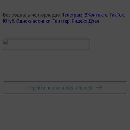
Без социаль челтәрләрдә:
Телеграм
,
ВКонтакте
,
ТикТок
,
Ютуб
,
Одноклассники
,
Твиттер
,
Яндекс.Дзен
Перейти на страницу новости