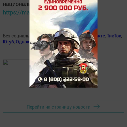
национальном мессенджере MАХ:
https://max.ru/tatmedia
Без социаль челтәрләрдә:
Телеграм
,
ВКонтакте
,
ТикТок
,
Ютуб
,
Одноклассники
,
Твиттер
,
Яндекс.Дзен
Перейти на страницу новости