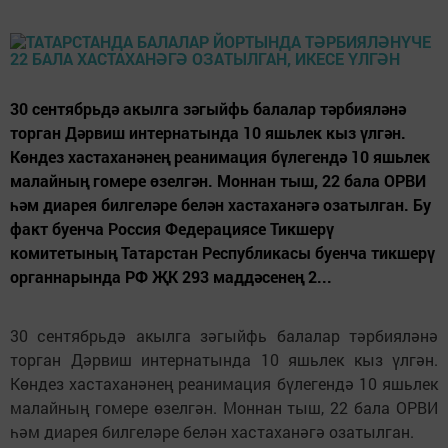
30 сентябрьдә акылга зәгыйфь балалар тәрбияләнә
торган Дәрвиш интернатында 10 яшьлек кыз үлгән.
Көндез хастаханәнең реанимация бүлегендә 10 яшьлек
малайның гомере өзелгән. Моннан тыш, 22 бала ОРВИ
һәм диарея билгеләре белән хастаханәгә озатылган. Бу
факт буенча Россия Федерациясе Тикшерү
комитетының Татарстан Республикасы буенча тикшерү
органнарында РФ ҖК 293 маддәсенең 2...
30 сентябрьдә акылга зәгыйфь балалар тәрбияләнә
торган Дәрвиш интернатында 10 яшьлек кыз үлгән.
Көндез хастаханәнең реанимация бүлегендә 10 яшьлек
малайның гомере өзелгән. Моннан тыш, 22 бала ОРВИ
һәм диарея билгеләре белән хастаханәгә озатылган.