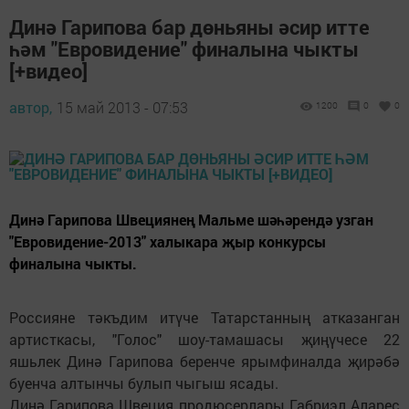
Динә Гарипова бар дөньяны әсир итте
һәм "Евровидение" финалына чыкты
[+видео]
автор,
15 май 2013 - 07:53
1200
0
0
Динә Гарипова Швециянең Мальме шәһәрендә узган
"Евровидение-2013" халыкара җыр конкурсы
финалына чыкты.
Россияне тәкъдим итүче Татарстанның атказанган
артисткасы, "Голос" шоу-тамашасы җиңүчесе 22
яшьлек Динә Гарипова беренче ярымфиналда җирәбә
буенча алтынчы булып чыгыш ясады.
Динә Гарипова Швеция продюсерлары Габриэл Аларес