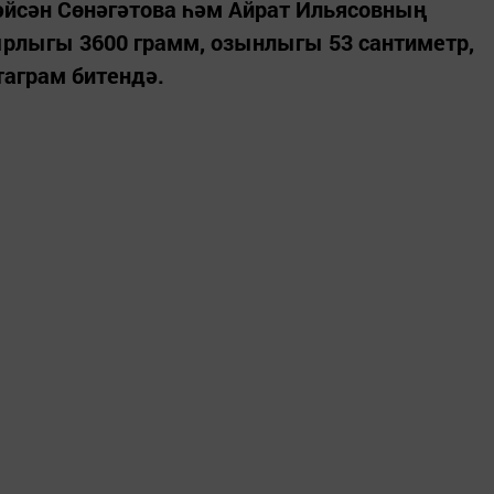
әйсән Сөнәгәтова һәм Айрат Ильясовның
рлыгы 3600 грамм, озынлыгы 53 сантиметр,
таграм битендә.