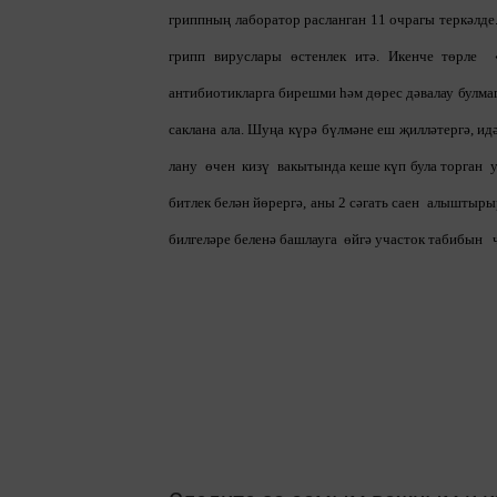
гриппның лаборатор расланган 11 очрагы теркәлде
грипп вируслары өстенлек итә. Икенче төрле 
антибиотикларга бирешми һәм дөрес дәвалау булмаг
саклана ала. Шуңа күрә бүлмәне еш җилләтергә, и
лану өчен кизү вакытында кеше күп була торган 
битлек белән йөрергә, аны 2 сәгать саен алыштыр
билгеләре беленә башлауга өйгә участок табибын