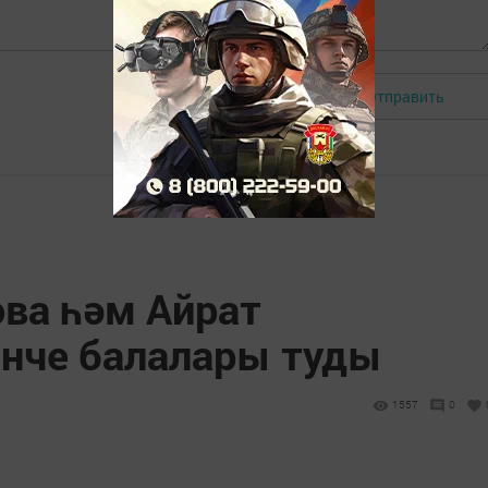
Отправить
Авторизоваться
ова һәм Айрат
нче балалары туды
1557
0