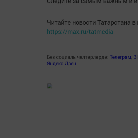
Следите за самым важным и 
Читайте новости Татарстана 
https://max.ru/tatmedia
Без социаль челтәрләрдә:
Телеграм
,
В
Яндекс.Дзен