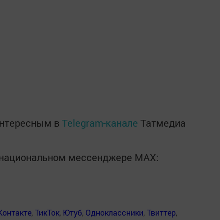
интересным в
Telegram-канале
Татмедиа
в национальном мессенджере MАХ:
Контакте
,
ТикТок
,
Ютуб
,
Одноклассники
,
Твиттер
,