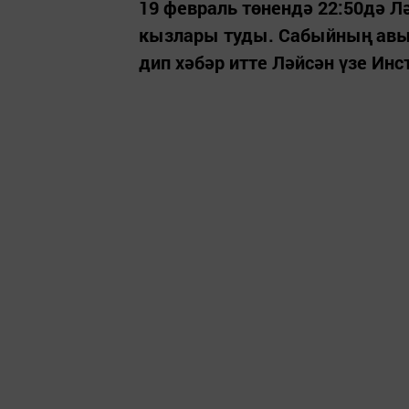
19 февраль төнендә 22:50дә Л
кызлары туды. Сабыйның авы
дип хәбәр итте Ләйсән үзе Инс