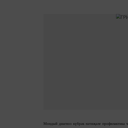
Мондый диагноз күбрәк нәтиҗәле профилактика ч