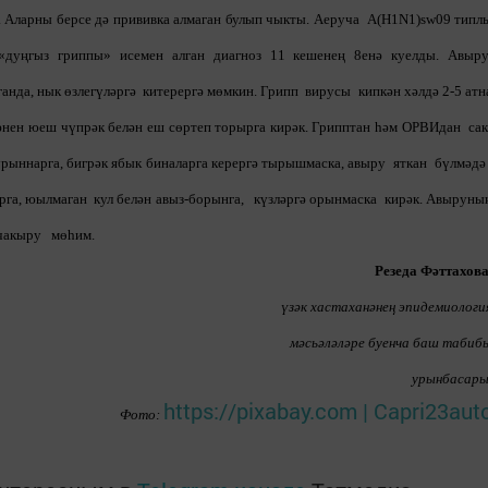
. Аларны берсе дә прививка алмаган булып чыкты. Аеруча A(H1N1)sw09 типл
«дуңгыз гриппы» исемен алган диагноз 11 кешенең 8енә куелды. Авыр
анда, нык өзлегүләргә китерергә мөмкин. Грипп вирусы кипкән хәлдә 2-5 атн
дәнен юеш чүпрәк белән еш сөртеп торырга кирәк. Грипптан һәм ОРВИдан сак
урыннарга, бигрәк ябык биналарга керергә тырышмаска, авыру яткан бүлмәд
ырга, юылмаган кул белән авыз-борынга, күзләргә орынмаска кирәк. Авыруны
 чакыру мөһим.
Резеда Фәттахова
үзәк хастаханәнең эпидемиологи
мәсьәләләре буенча баш табиб
урынбасары
https://pixabay.com | Capri23aut
Фото: