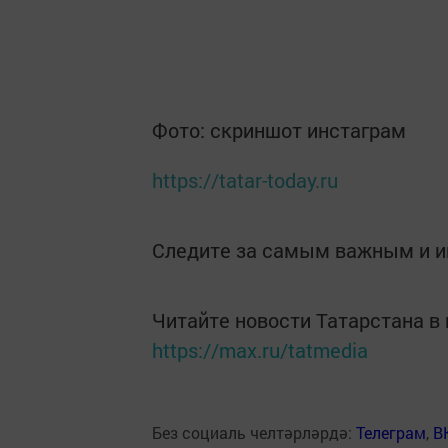
Фото: скриншот инстаграм
https://tatar-today.ru
Следите за самым важным и 
Читайте новости Татарстана 
https://max.ru/tatmedia
Без социаль челтәрләрдә:
Телеграм
,
В