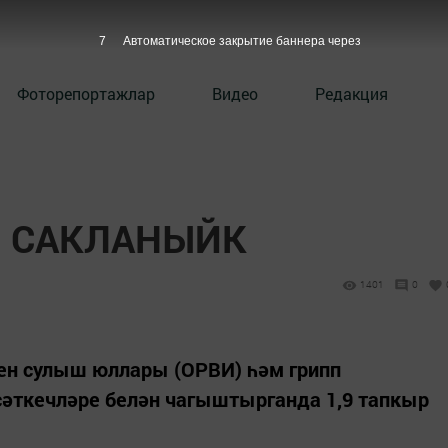
6
Автоматическое закрытие баннера через
Фоторепортажлар
Видео
Редакция
– САКЛАНЫЙК
1401
0
ен сулыш юллары (ОРВИ) һәм грипп
сәткечләре белән чагыштырганда 1,9 тапкыр