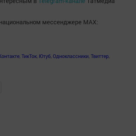
интересным в
Telegram-канале
Татмедиа
в национальном мессенджере MАХ:
Контакте
,
ТикТок
,
Ютуб
,
Одноклассники
,
Твиттер
,