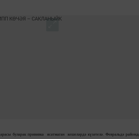
арасы буларак прививка ясатмаган кешеләрдә күзәтелә. Февральдә районд