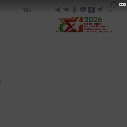
16+
0