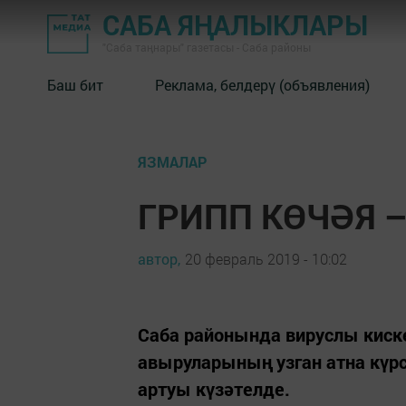
САБА ЯҢАЛЫКЛАРЫ
"Саба таңнары" газетасы - Саба районы
Баш бит
Реклама, белдерү (объявления)
ЯЗМАЛАР
ГРИПП КӨЧӘЯ 
автор,
20 февраль 2019 - 10:02
Саба районында вируслы киск
авыруларының узган атна күр
артуы күзәтелде.