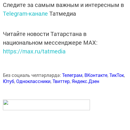
Следите за самым важным и интересным в
Telegram-канале
Татмедиа
Читайте новости Татарстана в
национальном мессенджере MАХ:
https://max.ru/tatmedia
Без социаль челтәрләрдә:
Телеграм
,
ВКонтакте
,
ТикТок
,
Ютуб
,
Одноклассники
,
Твиттер
,
Яндекс.Дзен