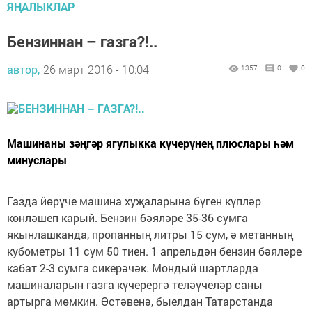
ЯҢАЛЫКЛАР
Бензиннан – газга?!..
автор,
26 март 2016 - 10:04
1357
0
0
Машинаны зәңгәр ягулыкка күчерүнең плюслары һәм
минуслары
Газда йөрүче машина хуҗаларына бүген күпләр
көнләшеп карый. Бензин бәяләре 35-36 сумга
якынлашканда, пропанның литры 15 сум, ә метанның
кубометры 11 сум 50 тиен. 1 апрельдән бензин бәяләре
кабат 2-3 сумга сикерәчәк. Мондый шартларда
машиналарын газга күчерергә теләүчеләр саны
артырга мөмкин. Өстәвенә, быелдан Татарстанда