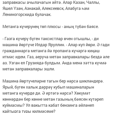
заправкасы ачылачагын әйтә. Алар Казан, Чаллы,
Яшел Үзән, Азнакай, Алексеевск, Алабуга һәм
Лениногорскида булачак.
Метанга күчерүнең төп плюсы - аның түбән бәясе.
- Газга күчерү бүген таксистлар өчен отышлы, - ди
машина йөртүче Илдар Яруллин. - Алар күп йөри. Ә гади
гражданнарга метанга йә пропанга күчәргә киңәш
итмәс идем. Газ, аеруча метан заправкалары бездә әле
аз. Узган ел Грузиядә булдым. Анда менә хәтта күчмә
метан заправкалары эшли.
Машина йөртүчеләрне тагын бер нәрсә шикләндерә.
Ярый, бүген халык дәррәү кубып машиналарын
метанга күчерде ди. Ә иртәгә нәрсә? Хөкүмәт
көннәрдән бер көнне метан газының бәясен күтәреп
куймасмы? Ул вакытта кабат бензинга әйләнеп
кайтырга туры килмәсеме?