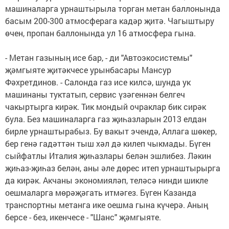
машиналарга урнаштырыла торган метан баллонында
басым 200-300 атмосферага кадәр җитә. Чагыштыру
өчен, пропан баллонында ул 16 атмосфера гына.
- Метан газының исе бар, - ди "Автоэкосистемы"
җәмгыяте җитәкчесе урынбасары Мансур
Фәхретдинов. - Салонда газ исе килсә, шунда ук
машинаны туктатып, сервис үзәгеннән белгеч
чакыртырга кирәк. Тик мондый очраклар бик сирәк
була. Без машиналарга газ җиһазларын 2013 елдан
бирле урнаштырабыз. Бу вакыт эчендә, Аллага шөкер,
бер генә гадәттән тыш хәл дә килеп чыкмады. Бүген
сыйфатлы Италия җиһазлары белән эшлибез. Ләкин
җиһаз-җиһаз белән, аны әле дөрес итеп урнаштырырга
да кирәк. Акчаны экономияләп, теләсә нинди шикле
оешмаларга мөрәҗәгать итмәгез. Бүген Казанда
транспортны метанга ике оешма гына күчерә. Аның
берсе - без, икенчесе - "Шанс" җәмгыяте.