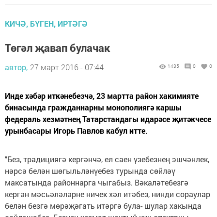
КИЧӘ, БҮГЕН, ИРТӘГӘ
Төгәл җавап булачак
автор,
27 март 2016 - 07:44
1435
0
0
Инде хәбәр иткәнебезчә, 23 мартта район хакимияте
бинасында гражданнарны монополиягә каршы
федераль хезмәтнең Татарстандагы идарәсе җитәкчесе
урынбасары Игорь Павлов кабул итте.
"Без, традициягә кергәнчә, ел саен үзебезнең эшчәнлек,
нәрсә белән шөгыльләнүебез турында сөйләү
максатында районнарга чыгабыз. Вәкаләтебезгә
кергән мәсьәләләрне ничек хәл итәбез, нинди сораулар
белән безгә мөрәҗәгать итәргә була- шулар хакында