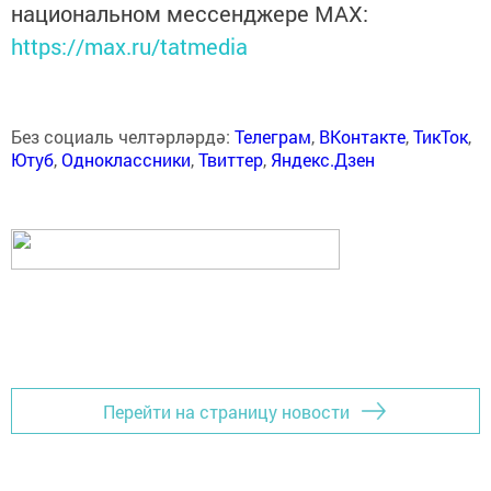
национальном мессенджере MАХ:
https://max.ru/tatmedia
Без социаль челтәрләрдә:
Телеграм
,
ВКонтакте
,
ТикТок
,
Ютуб
,
Одноклассники
,
Твиттер
,
Яндекс.Дзен
Перейти на страницу новости