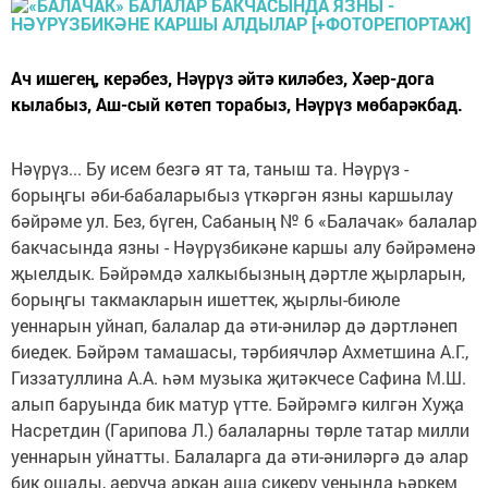
Ач ишегең, керәбез, Нәүрүз әйтә киләбез, Хәер-дога
кылабыз, Аш-сый көтеп торабыз, Нәүрүз мөбарәкбад.
Нәүрүз... Бу исем безгә ят та, таныш та. Нәүрүз -
борыңгы әби-бабаларыбыз үткәргән язны каршылау
бәйрәме ул. Без, бүген, Сабаның № 6 «Балачак» балалар
бакчасында язны - Нәүрүзбикәне каршы алу бәйрәменә
җыелдык. Бәйрәмдә халкыбызның дәртле җырларын,
борыңгы такмакларын ишеттек, җырлы-биюле
уеннарын уйнап, балалар да әти-әниләр дә дәртләнеп
биедек. Бәйрәм тамашасы, тәрбиячләр Ахметшина А.Г.,
Гиззатуллина А.А. һәм музыка җитәкчесе Сафина М.Ш.
алып баруында бик матур үтте. Бәйрәмгә килгән Хуҗа
Насретдин (Гарипова Л.) балаларны төрле татар милли
уеннарын уйнатты. Балаларга да әти-әниләргә дә алар
бик ошады, аеруча аркан аша сикерү уенында һәркем