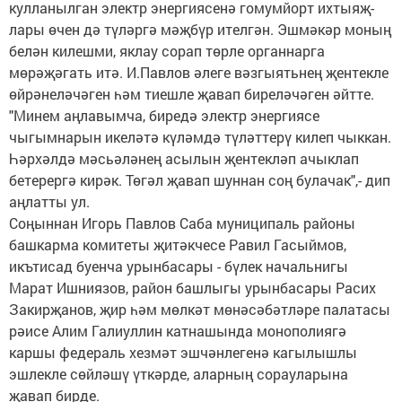
кулланылган электр энергиясенә гомумйорт ихтыяҗ­
лары өчен дә түләргә мәҗбүр ителгән. Эшмәкәр моның
белән килешми, яклау сорап төрле органнарга
мөрәҗәгать итә. И.Павлов әлеге вәзгыятьнең җентекле
өйрәнеләчәген һәм тиешле җавап биреләчәген әйтте.
"Минем аңлавымча, биредә электр энергиясе
чыгымнарын икеләтә күләмдә түләттерү килеп чыккан.
Һәрхәлдә мәсьәләнең асылын җентекләп ачыклап
бетерергә кирәк. Төгәл җавап шуннан соң булачак",- дип
аңлатты ул.
Соңыннан Игорь Павлов Саба муниципаль районы
башкарма комитеты җитәкчесе Равил Гасыймов,
икътисад буенча урынбасары - бүлек начальнигы
Марат Ишниязов, район башлыгы урынбасары Расих
Закирҗанов, җир һәм мөлкәт мөнәсәбәтләре палатасы
рәисе Алим Галиуллин катнашында монополиягә
каршы федераль хезмәт эшчәнлегенә кагылышлы
эшлекле сөйләшү үткәрде, аларның сорауларына
җавап бирде.