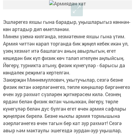
Эшләрегез яхшы гына барадыр, уңышларыгыз көннән-
көн артадыр дип өметләнәм.
Минем үземә килгәндә, хезмәтемне яхшы гына үтим.
Армия читтән карап торганда бик җиңел кебек икән ул,
үзең хезмәт итә башлагач аның авырлыгын, егет
кешедән бик күп физик көч таләп ителүен аңлыйсың.
Йөгерү, турникта атыну, физик күнегүләр - барысы да
көндәлек реҗимга кертелгән.
Закирҗан Миннемуллович, укытучылар, сезгә безне
физик яктан әзерләгәнегез, төпле киңәшләр биргәнегез
өчен зур рәхмәт сүзләрен җиткерәсем килә. Сезнең
ярдәм белән физик яктан чыныккан, йөгерү, төрле
күнегүләр белән дус булган егет өчен армия сафлары
җиңелрәк бирелә. Безне ныклы армия тормышына
әзерләгәнегез өчен тагын бер кат зур рәхмәт! Сезгә
авыр һәм мактаулы эшегездә зурдан-зур уңышлар,