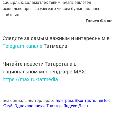
сабырлык, сәламәтлек телим. Безгә эшләгән
яхшылыкларыгыз үзегезгә чиксез булып әйләнеп
кайтсын.
Галиев Фәнил
Следите за самым важным и интересным в
Telegram-канале
Татмедиа
Читайте новости Татарстана в
национальном мессенджере MАХ:
https://max.ru/tatmedia
Без социаль челтәрләрдә:
Телеграм
,
ВКонтакте
,
ТикТок
,
Ютуб
,
Одноклассники
,
Твиттер
,
Яндекс.Дзен