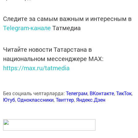
Следите за самым важным и интересным в
Telegram-канале
Татмедиа
Читайте новости Татарстана в
национальном мессенджере MАХ:
https://max.ru/tatmedia
Без социаль челтәрләрдә:
Телеграм
,
ВКонтакте
,
ТикТок
,
Ютуб
,
Одноклассники
,
Твиттер
,
Яндекс.Дзен