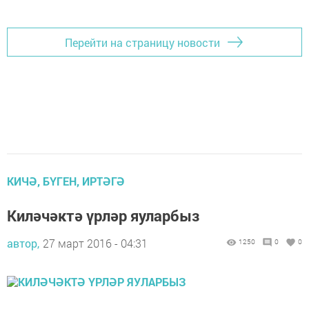
Перейти на страницу новости
КИЧӘ, БҮГЕН, ИРТӘГӘ
Киләчәктә үрләр яуларбыз
автор,
27 март 2016 - 04:31
1250
0
0