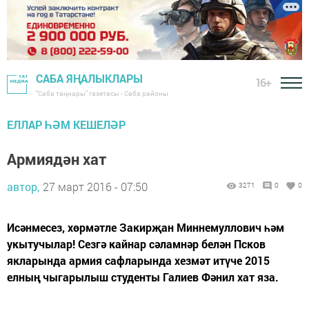
САБА ЯҢАЛЫКЛАРЫ
16+
"Саба таңнары" газетасы - Саба районы
ЕЛЛАР ҺӘМ КЕШЕЛӘР
Армиядән хат
автор,
27 март 2016 - 07:50
3271
0
0
Исәнмесез, хөрмәтле Закирҗан Миннемуллович һәм
укытучылар! Сезгә кайнар сәламнәр белән Псков
якларында армия сафларында хезмәт итүче 2015
елның чыгарылыш студенты Галиев Фәнил хат яза.