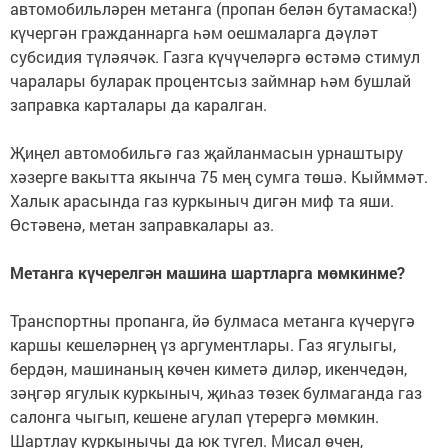
автомобильләрен метанга (пропан белән бутамаска!)
күчергән гражданнарга һәм оешмаларга дәүләт
субсидия түләячәк. Газга күчүчеләргә өстәмә стимул
чаралары буларак процентсыз займнар һәм бушлай
заправка карталары да каралган.
Җиңел автомобильгә газ җайланмасын урнаштыру
хәзерге вакытта якынча 75 мең сумга төшә. Кыйммәт.
Халык арасында газ куркыныч дигән миф та яши.
Өстәвенә, метан заправкалары аз.
Метанга күчерелгән машина шартларга мөмкинме?
Транспортны пропанга, йә булмаса метанга күчерүгә
каршы кешеләрнең үз аргументлары. Газ ягулыгы,
бердән, машинаның көчен киметә диләр, икенчедән,
зәңгәр ягулык куркыныч, җиһаз төзек булмаганда газ
салонга чыгып, кешене агулап үтерергә мөмкин.
Шартлау куркынычы да юк түгел. Мисал өчен,