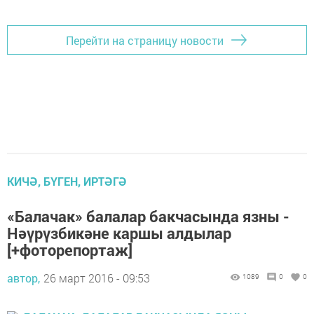
Перейти на страницу новости
КИЧӘ, БҮГЕН, ИРТӘГӘ
«Балачак» балалар бакчасында язны -
Нәүрүзбикәне каршы алдылар
[+фоторепортаж]
автор,
26 март 2016 - 09:53
1089
0
0