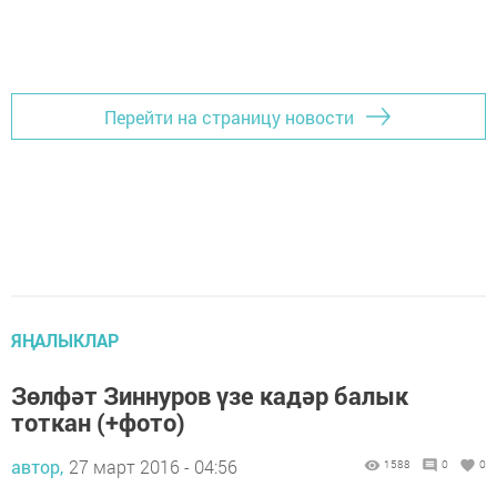
Перейти на страницу новости
ЯҢАЛЫКЛАР
Зөлфәт Зиннуров үзе кадәр балык
тоткан (+фото)
автор,
27 март 2016 - 04:56
1588
0
0