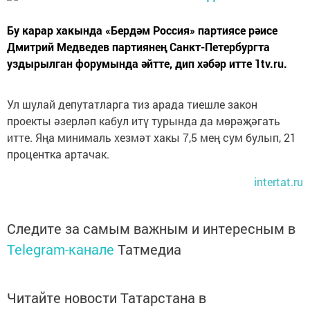
Бу карар хакында «Бердәм Россия» партиясе рәисе
Дмитрий Медведев партиянең Санкт-Петербургта
уздырылган форумында әйтте, дип хәбәр итте 1tv.ru.
Ул шулай депутатларга тиз арада тиешле закон
проекты әзерләп кабул итү турында да мөрәҗәгать
итте. Яңа минималь хезмәт хакы 7,5 мең сум булып, 21
процентка артачак.
intertat.ru
Следите за самым важным и интересным в
Telegram-канале
Татмедиа
Читайте новости Татарстана в