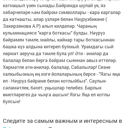
катнашып үзен сынады.Бәйрәмдә шулай ук, яз
хәбәрчеләре һәм бәйрәм символлары - кара каргалар
да катнашты, алар үзләре белән Нәүрүзбикәне (
Закирзянова А.Р) алып килделәр. Чараның
кульминациясе "карга боткасы" булды. Нәүрүз
бәйрәмен тәмле, майлы, кайнар тары боткасыннан
башка күз алдына китереп булмый. Урамдагы сый
хөрмәт аеруча да тәмле була ул! Әти - әниләр дә
балалар белән бергә бәйрәм сыеннан авыз иттеләр.
Хөрмәтле әти-әниләр, балалар, Сабалылар! Сезне
халкыбызның иң изге йолаларының берсе - "Язгы яңа
ел - Нәүрүз бәйрәме белән котлыйбыз". Саулык-
сәламәтлек, бәхет, уңышлар телибез. Барлык
өметләрегез дә чыңга ашсын! Язгы Яңа ел котлы
булсын!
Следите за самым важным и интересным в