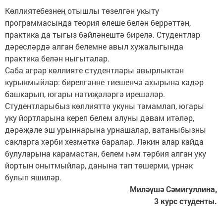
Көллиятебезнең отышлы төзелгән укыту
программасында теория өлеше белән беррәттән,
практика да тыгыз бәйләнештә бирелә. Студентлар
дәресләрдә алган белемне авыл хужалыгында
практика белән ныгыталар.
Саба аграр көллияте студентлары авырлыктан
курыкмыйлар: бирелгәнне тиешенчә ахырына кадәр
башкарып, югары нәтиҗәләргә ирешәләр.
Студентларыбыз көллияттә укуны тәмамлап, югары
уку йортларына кереп белем алуны дәвам итәләр,
дәрәҗәле эш урыннарына урнашалар, ватаныбызны
сакларга хәрби хезмәткә баралар. Ләкин алар кайда
булуларына карамастан, белем һәм тәрбия алган уку
йортын онытмыйлар, данына тап төшерми, үрнәк
булып яшиләр.
Миләүшә Сәмигуллина,
3 курс студенты.