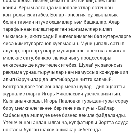
сөйләшәбез. Безнең хезмәт шактый киң спектрны
көйли. Аерым алганда монополистлар өстеннән
контрольлек итәбез. Болар - энергия, су, җылылык
белән тәэмин итүче оешмалар һәм башкалар. Алар
тарафыннан килештерелгән эш-гамәлләр килеп
чыкмасын, икътисадый нигезләнмәгән бәя күтәрүләргә
яисә киметүләргә юл куелмасын. Муниципаль сатып
алулар, торглар үткәрү, муниципаль, арестка алынган
милекне сату, банкротлыкка чыгу процесслары
өлкәсендә дә күзәтчелек итәбез. Шулай ук законсыз
реклама урнаштыручылар һәм намуссыз конкуренция
алып баручылар да игътибардан читтә калмый.
Контрольдәге төп зоналар менә шулар, - дип аңлатты
журналистларга Игорь Николаевич үзенең визитын.
Кызганычкаршы, Игорь Павловка турыдан-туры сорау
бирү мөмкинлегеннән бер генә язылучы - Байлар
Сабасында эшләүче кече бизнес вәкиле файдаланды.
Үтенеченнән аңлашылганча, күпфатирлы йортта сәүдә
ноктасы булган шәхси эшмәкәр кибетендә