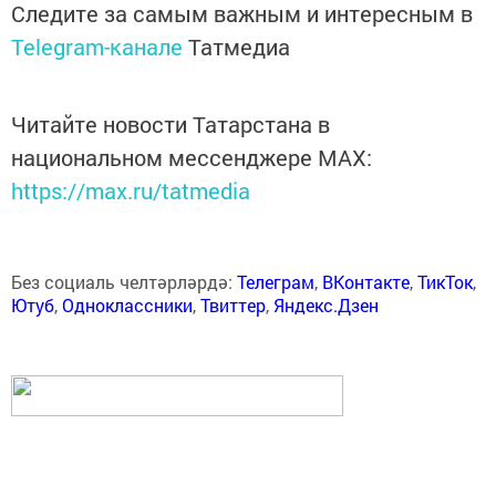
Следите за самым важным и интересным в
Telegram-канале
Татмедиа
Читайте новости Татарстана в
национальном мессенджере MАХ:
https://max.ru/tatmedia
Без социаль челтәрләрдә:
Телеграм
,
ВКонтакте
,
ТикТок
,
Ютуб
,
Одноклассники
,
Твиттер
,
Яндекс.Дзен