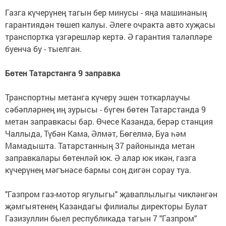
Газга күчерүнең тагын бер минусы - яңа машинаның
гарантиядән төшеп калуы. Әлеге очракта авто хуҗасы
транспортка үзгәрешләр кертә. Ә гарантия таләпләре
буенча бу - тыелган.
Бөтен Татарстанга 9 заправка
Транспортны метанга күчерү эшен тоткарлаучы
сәбәпләрнең иң зурысы - бүген бөтен Татарстанда 9
метан заправкасы бар. Өчесе Казанда, берәр станция
Чаллыда, Түбән Кама, Әлмәт, Бөгелмә, Буа һәм
Мамадышта. Татарстанның 37 районында метан
заправкалары бөтенләй юк. Ә алар юк икән, газга
күчерүнең мәгънәсе бармы соң дигән сорау туа.
"Газпром газ-мотор ягулыгы" җаваплылыгы чикләнгән
җәмгыятенең Казандагы филиалы директоры Булат
Газизуллин быел республикада тагын 7 "Газпром"