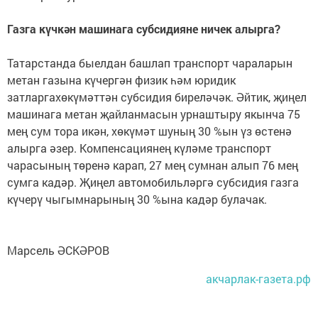
Газга күчкән машинага субсидияне ничек алырга?
Татарстанда быелдан башлап транспорт чараларын
метан газына күчергән физик һәм юридик
затларгахөкүмәттән субсидия биреләчәк. Әйтик, җиңел
машинага метан җайланмасын урнаштыру якынча 75
мең сум тора икән, хөкүмәт шуның 30 %ын үз өстенә
алырга әзер. Компенсациянең күләме транспорт
чарасының төренә карап, 27 мең сумнан алып 76 мең
сумга кадәр. Җиңел автомобильләргә субсидия газга
күчерү чыгымнарының 30 %ына кадәр булачак.
Марсель ӘСКӘРОВ
акчарлак-газета.рф