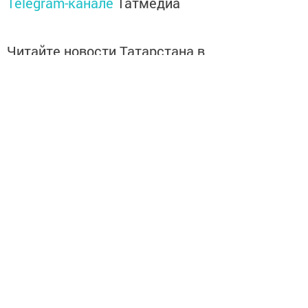
Telegram-канале
Татмедиа
Читайте новости Татарстана в
национальном мессенджере MАХ:
https://max.ru/tatmedia
Без социаль челтәрләрдә:
Телеграм
,
ВКонтакте
,
ТикТок
,
Ютуб
,
Одноклассники
,
Твиттер
,
Яндекс.Дзен