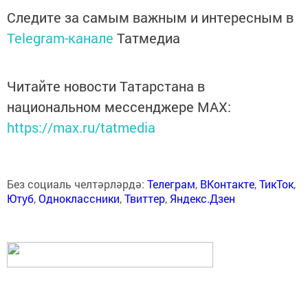
Следите за самым важным и интересным в
Telegram-канале
Татмедиа
Читайте новости Татарстана в
национальном мессенджере MАХ:
https://max.ru/tatmedia
Без социаль челтәрләрдә:
Телеграм
,
ВКонтакте
,
ТикТок
,
Ютуб
,
Одноклассники
,
Твиттер
,
Яндекс.Дзен