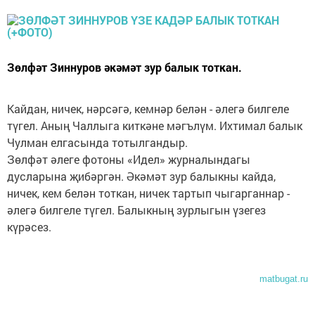
Зөлфәт Зиннуров әкәмәт зур балык тоткан.
Кайдан, ничек, нәрсәгә, кемнәр белән - әлегә билгеле
түгел. Аның Чаллыга киткәне мәгълүм. Ихтимал балык
Чулман елгасында тотылгандыр.
Зөлфәт әлеге фотоны «Идел» журналындагы
дусларына җибәргән. Әкәмәт зур балыкны кайда,
ничек, кем белән тоткан, ничек тартып чыгарганнар -
әлегә билгеле түгел. Балыкның зурлыгын үзегез
күрәсез.
matbugat.ru