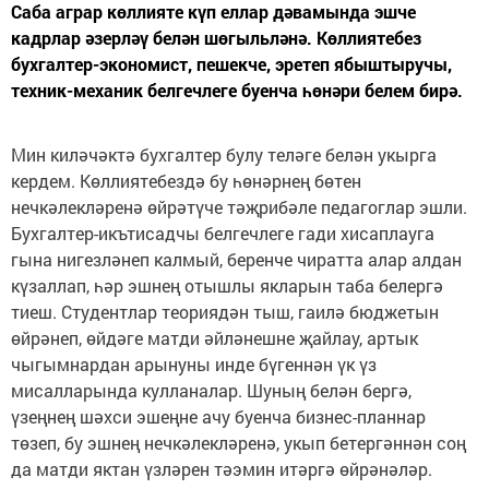
Саба аграр көллияте күп еллар дәвамында эшче
кадрлар әзерләү белән шөгыльләнә. Көллиятебез
бухгалтер-экономист, пешекче, эретеп ябыштыручы,
техник-механик белгечлеге буенча һөнәри белем бирә.
Мин киләчәктә бухгалтер булу теләге белән укырга
кердем. Көллиятебездә бу һөнәрнең бөтен
нечкәлекләренә өйрәтүче тәҗрибәле педагоглар эшли.
Бухгалтер-икътисадчы белгечлеге гади хисаплауга
гына нигезләнеп калмый, беренче чиратта алар алдан
күзаллап, һәр эшнең отышлы якларын таба белергә
тиеш. Студентлар теориядән тыш, гаилә бюджетын
өйрәнеп, өйдәге матди әйләнешне җайлау, артык
чыгымнардан арынуны инде бүгеннән үк үз
мисалларында кулланалар. Шуның белән бергә,
үзеңнең шәхси эшеңне ачу буенча бизнес-планнар
төзеп, бу эшнең нечкәлекләренә, укып бетергәннән соң
да матди яктан үзләрен тәэмин итәргә өйрәнәләр.