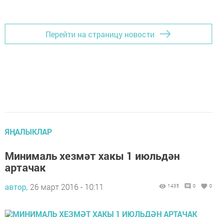
Перейти на страницу новости
ЯҢАЛЫКЛАР
Минималь хезмәт хакы 1 июльдән
артачак
автор,
26 март 2016 - 10:11
1435
0
0