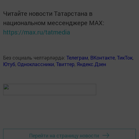
Читайте новости Татарстана в
национальном мессенджере MАХ:
https://max.ru/tatmedia
Без социаль челтәрләрдә:
Телеграм
,
ВКонтакте
,
ТикТок
,
Ютуб
,
Одноклассники
,
Твиттер
,
Яндекс.Дзен
Перейти на страницу новости