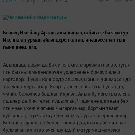
автор,
17 август 2012 - 07:14
Безнең Ике басу Арташ авылының табигате бик матур.
Ике яклап урман әйләндереп алган, янәшәсеннән тын
гына инеш ага.
Авылдашларым да бик игелекле, мәрхәмәтлеләр, туган
ягыбызны ямьләндерүдә үзләреннән бик зур өлеш
кертәләр. Шушы көннәрдә авылыбызның чишмәсен дә
төзекләндергәннәр. Яңарту эшен, яшь кенә булса да,
Фәнис Сәләхиев башлап йөргән. Аның бу изге гамәленә
яшьләр дә бик теләп кушылган. Чишмәне елганың бер
ягыннан икенче ягына чыгарганнар, йортын төзеп
куйганнар, кер чайкау өчен махсус урын әзерләгәннәр.
Балалар, кунаклар белән төшсәң дә, йөз кызарырлык
булмаган, ял итәр өчен шундый матур чишмәлеккә