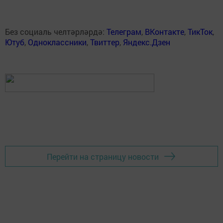
Без социаль челтәрләрдә:
Телеграм
,
ВКонтакте
,
ТикТок
,
Ютуб
,
Одноклассники
,
Твиттер
,
Яндекс.Дзен
Перейти на страницу новости