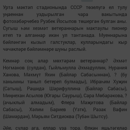
Урта мәктәп стадионында СССР төзелүгә ел тулу
уңаеннан уздырылган чара вакытында
фотохәбәрчебез Рузбек Йосыпов төшергән булган аны.
Сугыш һәм хезмәт ветераннарын мактаулы пионер
итеп тә алганнар икән ул тантанада. Муеннарына
бәйләнгән кызыл галстуклар, кулларындагы кыр
чәчәкләре бәйләмнәре шуны раслый.
Кемнәр соң алар мөхтәрәм ветераннар? Әхмәт
Ногманов (сулдан), Гыйльмулла Әхмәдуллин, Нурания
Ханова, Мәхмүт Яхин (Байлар Сабасыннан), ? (бу
ханымны танып бетереп булмады), Ибраһим Хуҗин
(Сатыш), Рәшидә Шәрифуллина (Байлар Сабасы),
Миңнехан Асылов (Югары Саурыш), Сара Мөбарәкова, ?
(ачыклый алмадым), Флера Мәҗитова (Байлар
Сабасы), Хәлим Бариев (Үзтк), Разак Вафин
(Шәмәрдән), Мәрьям Ситдиоква (Түбән Шытсу).
Әйе, сулар ага, еллар уза тора. Өлкән яшьтәгеләр