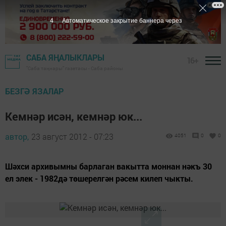
3
Автоматическое закрытие баннера через
САБА ЯҢАЛЫКЛАРЫ
16+
"Саба таңнары" газетасы - Саба районы
БЕЗГӘ ЯЗАЛАР
Кемнәр исән, кемнәр юк...
автор,
23 август 2012 - 07:23
4051
0
0
Шәхси архивымны барлаган вакытта моннан нәкъ 30
ел элек - 1982дә төшерелгән рәсем килеп чыкты.