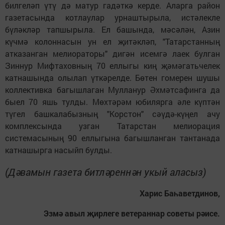
билгеләп үтү дә матур гадәткә керде. Аларга район
газетасында котлаулар урнаштырыла, истәлекле
бүләкләр тапшырыла. Ел башында, мәсәлән, Азин
күчмә колоннасын ун ел җитәкләп, "Татарстанның
атказанган мелиораторы" дигән исемгә лаек булган
Зиннур Мифтаховның 70 еллыгы киң җәмәгатьчелек
катнашында олылап үткәрелде. Бөтен гомерен шушы
коллективка багышлаган Мулланур Әхмәтсафинга да
быел 70 яшь тулды. Мөхтәрәм юбилярга әле күптән
түгел башкалабызның "Корстон" сәүдә-күңел ачу
комплексында узган Татарстан мелиорация
системасының 90 еллыгына багышланган тантанада
катнашырга насыйп булды.
(Дәвамын газета битләреннән укый аласыз)
Харис Баһаветдинов,
Эзмә авыл җирлеге ветераннар советы рәисе.