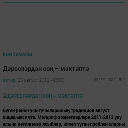
КӨН ТЕМАСЫ
Дәресләрдән соң – мәктәптә
автор,
23 август 2012 - 06:00
1245
0
0
Бүген район укытучыларының традицион август
киңәшмәсе үтә. Мәгариф хезмәткәрләре 2011-2012 уку
елына нәтижәләр ясыйлар, килеп туган проблемаларны