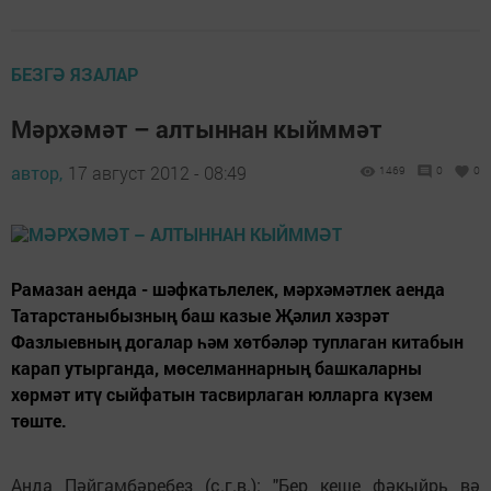
БЕЗГӘ ЯЗАЛАР
Мәрхәмәт – алтыннан кыйммәт
автор,
17 август 2012 - 08:49
1469
0
0
Рамазан аенда - шәфкатьлелек, мәрхәмәтлек аенда
Татарстаныбызның баш казые Җәлил хәзрәт
Фазлыевның догалар һәм хөтбәләр туплаган китабын
карап утырганда, мөселманнарның башкаларны
хөрмәт итү сыйфатын тасвирлаган юлларга күзем
төште.
Анда Пәйгамбәребез (с.г.в.): "Бер кеше фәкыйрь вә