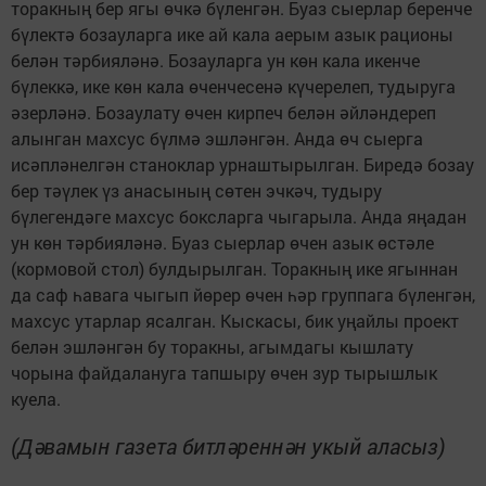
торакның бер ягы өчкә бүленгән. Буаз сыерлар беренче
бүлектә бозауларга ике ай кала аерым азык рационы
белән тәрбияләнә. Бозауларга ун көн кала икенче
бүлеккә, ике көн кала өченчесенә күчерелеп, тудыруга
әзерләнә. Бозаулату өчен кирпеч белән әйләндереп
алынган махсус бүлмә эшләнгән. Анда өч сыерга
исәпләнелгән станоклар урнаштырылган. Биредә бозау
бер тәүлек үз анасының сөтен эчкәч, тудыру
бүлегендәге махсус боксларга чыгарыла. Анда яңадан
ун көн тәрбияләнә. Буаз сыерлар өчен азык өстәле
(кормовой стол) булдырылган. Торакның ике ягыннан
да саф һавага чыгып йөрер өчен һәр группага бүленгән,
махсус утарлар ясалган. Кыскасы, бик уңайлы проект
белән эшләнгән бу торакны, агымдагы кышлату
чорына файдалануга тапшыру өчен зур тырышлык
куела.
(Дәвамын газета битләреннән укый аласыз)