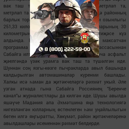
вак таш түшәлгән урамнар исә километрлап та,
метрлап та ел саен озыная. Хәзерге көндә районның
барлык торак пунктлары эчендәге гомуми озынлыгы
251,33 километр тәшкил иткән урам юлларының 30
километрына вак таш салынган. Нәтиҗәсе күз
алдында. Былтыр, мәсәлән, федераль максатчан
программа нигезендә автомобиль трассасыннан
Сабайга илтүче юлга яңа технология буенча асфальт
җәелгәндә үзәк урамга вак таш та түшәлгән иде.
Шуннан соң язгы-көзге пычракларда авыл башында
калдырылган автомашиналар күренми башлады.
Халкы исә һаман да җитәкчеләргә рәхмәт укый. Әле
узган атнада гына Сабайга Россиянең "Беренче
канал"ы журналистлары да килгән иде. Шушы авылда
яшәүче Мәдәния апа Әхмәтшина яңа технологиягә
нигезләнгән юлларның өстенлеген һәм уңайлылыгын
бөтен илгә яңгыратты, Хөкүмәт, район җитәкчеләренә
авылдашлары исеменнән рәхмәт белдерде.