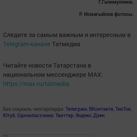
Г.Галимуллина.
Р. Исмәгыйлов фотосы.
Следите за самым важным и интересным в
Telegram-канале
Татмедиа
Читайте новости Татарстана в
национальном мессенджере MАХ:
https://max.ru/tatmedia
Без социаль челтәрләрдә:
Телеграм
,
ВКонтакте
,
ТикТок
,
Ютуб
,
Одноклассники
,
Твиттер
,
Яндекс.Дзен