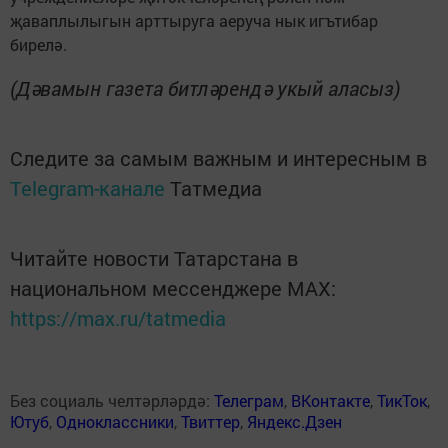
җаваплылыгын арттыруга аеруча нык игътибар
бирелә.
(Дәвамын газета битләрендә укый аласыз)
Следите за самым важным и интересным в
Telegram-канале
Татмедиа
Читайте новости Татарстана в
национальном мессенджере MАХ:
https://max.ru/tatmedia
Без социаль челтәрләрдә:
Телеграм
,
ВКонтакте
,
ТикТок
,
Ютуб
,
Одноклассники
,
Твиттер
,
Яндекс.Дзен