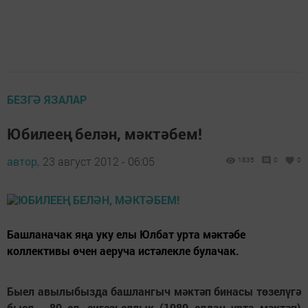
БЕЗГӘ ЯЗАЛАР
Юбилеең белән, мәктәбем!
автор,
23 август 2012 - 06:05
1835
0
0
Башланачак яңа уку елы Юлбат урта мәктәбе
коллективы өчен аеруча истәлекле булачак.
Быел авылыбызда башлангыч мәктәп бинасы төзелүгә
быел - 80 ел, сигезьеллык (1989 елдан урта мәктәп)