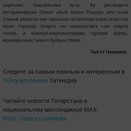
әкренләп бакыйлыкка күчә. Бу рәсемдәге
ветераннардан Әхмәт абый белән Рәшидә апа гына
(таный алмаган ике ханымны исәпләмәгәндә) исән-сау
яшәп торалар. Аларга тән сәламәтлеге һәм хәерле
гомер, ә мәрхүм-мәрхүмәләрнең гүрләре нурлы,
җаннарының тыныч булуын телик.
Тәлгат Нәҗмиев.
Следите за самым важным и интересным в
Telegram-канале
Татмедиа
Читайте новости Татарстана в
национальном мессенджере MАХ:
https://max.ru/tatmedia