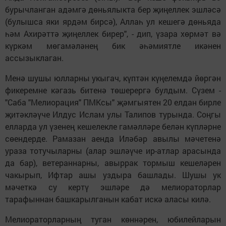
бурычланган адәмгә дөньялыкта бер җиңеллек эшләсә
(булышса яки ярдәм бирсә), Аллаһ ул кешегә дөньяда
һәм Ахирәттә җиңеллек бирер", - дип, үзара хөрмәт вә
күркәм мөгамәләнең бик әһәмиятле икәнен
ассызыклаган.
Менә шушы юлларны укыгач, күптән күңелемдә йөргән
фикеремне кәгазь битенә төшерергә булдым. Сүзем -
"Саба "Мелиорация" ПМКсы" җәмгыятен 20 елдан бирле
җитәкләүче Илдус Ислам улы Талипов турында. Соңгы
елларда ул үзенең кешелекле гамәлләре белән күпләрне
сөендерде. Рамазан аенда Иләбәр авылы мәчетенә
ураза тотучыларны (алар эшләүче ир-атлар арасында
да бар), ветераннарны, авыррак тормыш кешеләрен
чакырып, Ифтар ашы уздыра башлады. Шушы ук
мәчеткә су кертү эшләре дә мелиораторлар
тарафыннан башкарылганын кабат искә аласы килә.
Мелиораторларның туган көннәрен, юбилейларын