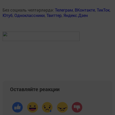
Без социаль челтәрләрдә:
Телеграм
,
ВКонтакте
,
ТикТок
,
Ютуб
,
Одноклассники
,
Твиттер
,
Яндекс.Дзен
Оставляйте реакции