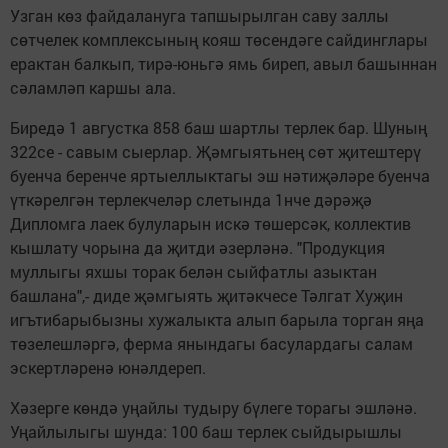
Узган көз файдалануга тапшырылган саву заллы
сөтчелек комплексының кояш төсендәге сайдинглары
ерактан балкып, тирә-юньгә ямь биреп, авыл башыннан
сәламләп каршы ала.
Биредә 1 августка 858 баш шартлы терлек бар. Шуның
322се - савым сыерлар. Җәмгыятьнең сөт җитештерү
буенча беренче яртыеллыктагы эш нәтиҗәләре буенча
үткәрелгән терлекчеләр слетында 1нче дәрәҗә
Дипломга лаек булуларын искә төшерсәк, коллектив
кышлату чорына да җитди әзерләнә. "Продукция
муллыгы яхшы торак белән сыйфатлы азыктан
башлана",- диде җәмгыять җитәкчесе Тәлгат Хуҗин
игътибарыбызны хужалыкта алып барыла торган яңа
төзелешләргә, ферма янындагы басулардагы салам
эскертләренә юнәлдереп.
Хәзерге көндә уңайлы тудыру бүлеге торагы эшләнә.
Уңайлылыгы шунда: 100 баш терлек сыйдырышлы