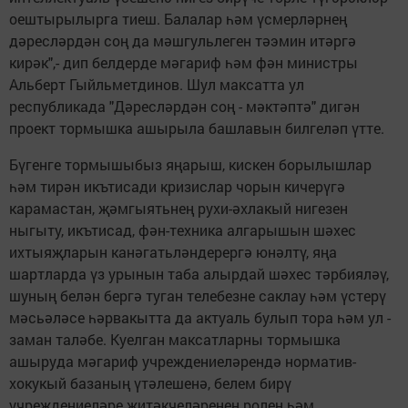
оештырылырга тиеш. Балалар һәм үсмерләрнең
дәресләрдән соң да мәшгульлеген тәэмин итәргә
кирәк",- дип белдерде мәгариф һәм фән министры
Альберт Гыйльметдинов. Шул максатта ул
республикада "Дәресләрдән соң - мәктәптә" дигән
проект тормышка ашырыла башлавын билгеләп үтте.
Бүгенге тормышыбыз яңарыш, кискен борылышлар
һәм тирән икътисади кризислар чорын кичерүгә
карамастан, җәмгыятьнең рухи-әхлакый нигезен
ныгыту, икътисад, фән-техника алгарышын шәхес
ихтыяҗларын канәгатьләндерергә юнәлтү, яңа
шартларда үз урынын таба алырдай шәхес тәрбияләү,
шуның белән бергә туган телебезне саклау һәм үстерү
мәсьәләсе һәрвакытта да актуаль булып тора һәм ул -
заман таләбе. Куелган максатларны тормышка
ашыруда мәгариф учреждениеләрендә норматив-
хокукый базаның үтәлешенә, белем бирү
учреждениеләре җитәкчеләренең ролен һәм