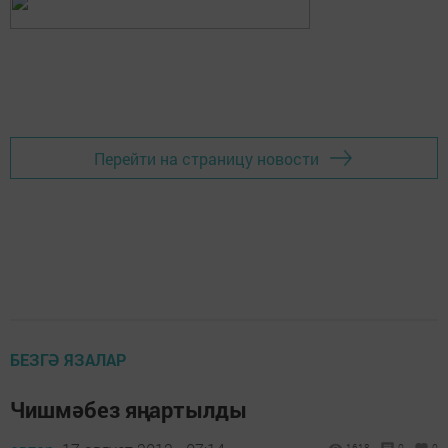
Перейти на страницу новости
БЕЗГӘ ЯЗАЛАР
Чишмәбез яңартылды
1618
0
0