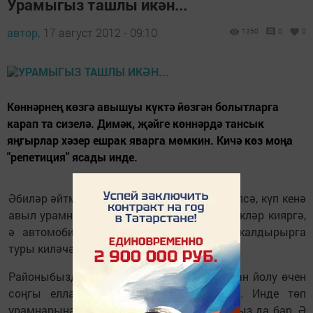
Урамыгыз ташлы икән...
автор,
17 август 2012 - 09:10
1350
0
0
Көннәрнең көзгә авышуы күктә йөзгән болытларга
карап та сизелә. Димәк, җәйге көннәрдә тансык
яңгырлар хәзер ешрак яварга мөмкин. Кичә көз моңа
"репетиция" ясады инде.
Әбиләр әйтмешли, күк капусы тәмам тишелсә, күп кенә
авыл урамнарында йөрер өчен резина итекләр кияргә,
ә автомобильләрне урам башында ук калдырырга
туры киләчәк дигән сүз бу.
Районыбызда авыл халкын шушы газаптан йолу өчен
соңгы елларда шактый эш башкарыла. Инде төп
урамнарына асфальт җәелгән авылларыбыз да бар. Ә