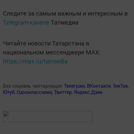
Следите за самым важным и интересным в
Telegram-канале
Татмедиа
Читайте новости Татарстана в
национальном мессенджере MАХ:
https://max.ru/tatmedia
Без социаль челтәрләрдә:
Телеграм
,
ВКонтакте
,
ТикТок
,
Ютуб
,
Одноклассники
,
Твиттер
,
Яндекс.Дзен