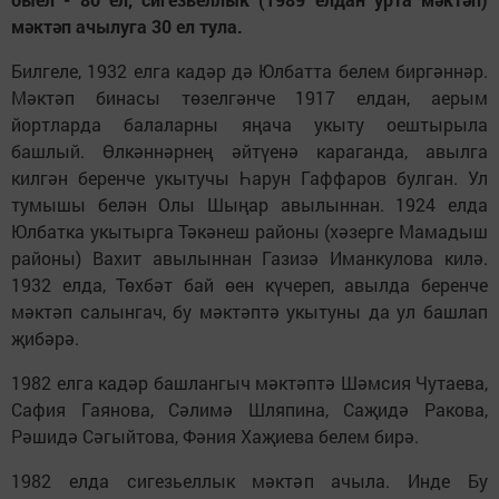
мәктәп ачылуга 30 ел тула.
Билгеле, 1932 елга кадәр дә Юлбатта белем биргәннәр.
Мәктәп бинасы төзелгәнче 1917 елдан, аерым
йортларда балаларны яңача укыту оештырыла
башлый. Өлкәннәрнең әйтүенә караганда, авылга
килгән беренче укытучы Һарун Гаффаров булган. Ул
тумышы белән Олы Шыңар авылыннан. 1924 елда
Юлбатка укытырга Тәкәнеш районы (хәзерге Мамадыш
районы) Вахит авылыннан Газизә Иманкулова килә.
1932 елда, Төхбәт бай өен күчереп, авылда беренче
мәктәп салынгач, бу мәктәптә укытуны да ул башлап
җибәрә.
1982 елга кадәр башлангыч мәктәптә Шәмсия Чутаева,
Сафия Гаянова, Сәлимә Шляпина, Саҗидә Ракова,
Рәшидә Сәгыйтова, Фәния Хаҗиева белем бирә.
1982 елда сигезьеллык мәктәп ачыла. Инде Бу