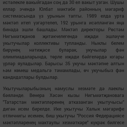
истәлекле вакыйгадан соң да 30 ел вакыт узган. Шушы
еллар эчендә Юлбат мәктәбе районның мәгариф
системасында үз урынын тапты. 1989 елда урта
мәктәп итеп үзгәртелеп, 192 урынга исәпләнгән яңа
бинада эшли башлады. Мәктәп директоры Рөстәм
Нигъмәтҗанов җитәкчелегендә иҗади эшләүче
укытучылар коллективы тупланды. Ныклы белем
бирүнең нәтиҗәсе буларак, укучылар фән
олимпиадаларында, төрле иҗади бәйгеләрдә югары
үрләр яуладылар. Барысы 35 укучы мәктәпне алтын
һәм көмеш медальгә тәмамлады, өч укучыбыз фән
кандидатлары булдылар.
Укытучыларыбызның намуслы хезмәте дә лаеклы
бәяләнде. Венера Хәсән кызы Нигъмәтҗановага
"Татарстан мәктәпләренең атказанган укытучысы"
дигән исем бирелде. Ике укытучы Халык мәгарифе
отличнигы исемен, биш укытучы "Россия Федерациясе
мәктәпләренең мактаулы хезмәткәре" күкрәк билгесе