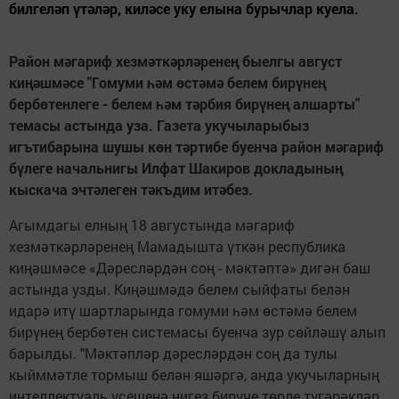
билгеләп үтәләр, киләсе уку елына бурычлар куела.
Район мәгариф хезмәткәрләренең быелгы август
киңәшмәсе "Гомуми һәм өстәмә белем бирүнең
бербөтенлеге - белем һәм тәрбия бирүнең алшарты"
темасы астында уза. Газета укучыларыбыз
игътибарына шушы көн тәртибе буенча район мәгариф
бүлеге начальнигы Илфат Шакиров докладының
кыскача эчтәлеген тәкъдим итәбез.
Агымдагы елның 18 августында мәгариф
хезмәткәрләренең Мамадышта үткән республика
киңәшмәсе «Дәресләрдән соң - мәктәптә» дигән баш
астында узды. Киңәшмәдә белем сыйфаты белән
идарә итү шартларында гомуми һәм өстәмә белем
бирүнең бербөтен системасы буенча зур сөйләшү алып
барылды. "Мәктәпләр дәресләрдән соң да тулы
кыйммәтле тормыш белән яшәргә, анда укучыларның
интеллектуаль үсешенә нигез бирүче төрле түгәрәкләр