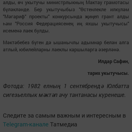
алды, өч укытучы министрлыкның Мактау грамотасы
бүләкләнде. Бер укытучыбыз "Өстенлекле илкүләм
"Мәгариф" проекты" конкурсында җиңеп грант алды
һәм "Россия Федерациясенең иң яхшы укытучысы"
исеменә лаек булды.
Мәктәбебез бүген дә ышанычлы адымнар белән алга
атлый, юбилейларны лаеклы каршыларга әзерләнә.
Илдар Сафин,
тарих укытучысы.
Фотода: 1982 елның 1 сентябрендә Юлбатта
сигезьеллык мәктәп ачу тантанасы күренеше.
Следите за самым важным и интересным в
Telegram-канале
Татмедиа