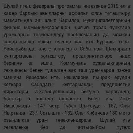
Шулай итеп, федераль программа нигезендә 2015 елга
кадәр барлык авылларны асфальт юлга тоташтыру
максатында эш алып барылса, муниципалетларның
финанс мөмкинлекләреннән чыгып, торак пунктлар
урамнарын төзекләндерү проблемасын да мөмкин
кадәр кыска вакыт эчендә хәл итү бурычы тора.
Районыбызда әлеге юнәлештә Саба һәм Шәмәрдән
күптармаклы җитештерү предприятиеләре инде
берничә ел эшли. Коммуналь хуҗалыкларның
техникасы белән түшәлгән вак таш урамнарда яз-көз
машина йөрерлек итә, кешеләрне пычрак ерудан
коткара. Сабадагы күптармаклы предприятие
директоры И.Хәбибуллинның әйтүенә караганда,
былтыр 6 авылда эшләнгән. Быел исә Иске
Икшермәдә - 147 метр, Түбән Шытсуда - 167, Олы
Ныртыда - 237, Сатышта - 132, Олы Кибәчедә 180 метр
озынлыкта урам төзекләндерелә. Шулай үтә
төгәллеккә бер дә аптырыйсы түгел: