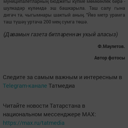
муниципалетларның бюджеты күпме мөмкинлек бирә -
шулкадәр күләмдә эш башкарыла. Таш салу гына
дигәч тә, чыгымнары шактый аның. "Йөз метр урамга
таш түшәү уртача 200 мең сумга төшә.
(Дәвамын газета битләреннән укый аласыз)
Ф.Мәүлетов.
Автор фотосы
Следите за самым важным и интересным в
Telegram-канале
Татмедиа
Читайте новости Татарстана в
национальном мессенджере MАХ:
https://max.ru/tatmedia