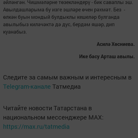
әйләнгән. Чишмәләрне төзекләндерү - бик саваплы эш.
Авылдашларыма бу изге эшләре өчен рәхмәт. Без ­ -
өлкән буын мондый булдыклы кешеләр булганда
авылыбыз киләчәктә дә дус, бердәм яшәр, дип
куанабыз.
Асилә Хөсниева.
Ике басу Арташ авылы.
Следите за самым важным и интересным в
Telegram-канале
Татмедиа
Читайте новости Татарстана в
национальном мессенджере MАХ:
https://max.ru/tatmedia