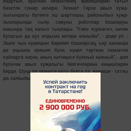
яңартып, яраткан хезмә­тенең җимешләрен татып
бәхетле гомер киче­рә. Хезмәт Герое авыл ху­җа­­
лыгындагы бүгенге эш шартлары, районыбыз хуҗа­
лыкларында сыер савуны роботлар башкаруы
хакында таң калып тыңлады. "Үзем күрмәгәч, ничек
буласын да күз алдыма китерә алмыйм", - диде ул. -
Эшне чын күңелдән бирелеп башкарсаң, һәр заманда
да уңышка ирешеп була, күңел тарткан хезмәтне
сайларга кирәк, аның нәтиҗәсе булмый калмый", - дип
булачак авыл хуҗалыгы белгечләренә киңәшләрен
бирде. Шуңа да хезмәте каты булса да, җимеше - татлы
ди, халкыбыз.