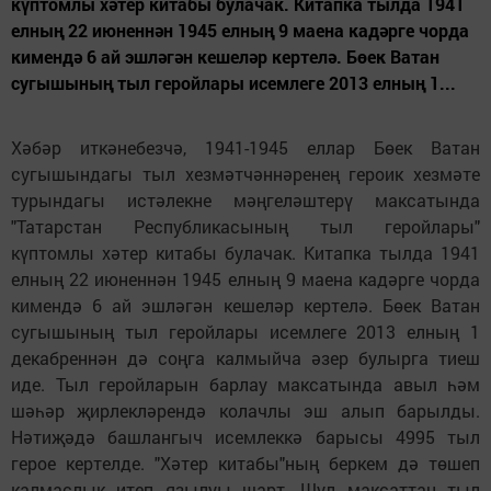
күптомлы хәтер китабы булачак. Китапка тылда 1941
елның 22 июненнән 1945 елның 9 маена кадәрге чорда
кимендә 6 ай эшләгән кешеләр кертелә. Бөек Ватан
сугышының тыл геройлары исемлеге 2013 елның 1...
Хәбәр иткәнебезчә, 1941-1945 еллар Бөек Ватан
сугышындагы тыл хезмәтчәннәренең героик хезмәте
турындагы истәлекне мәңгеләштерү максатында
"Татарстан Республикасының тыл геройлары"
күптомлы хәтер китабы булачак. Китапка тылда 1941
елның 22 июненнән 1945 елның 9 маена кадәрге чорда
кимендә 6 ай эшләгән кешеләр кертелә. Бөек Ватан
сугышының тыл геройлары исемлеге 2013 елның 1
декабреннән дә соңга калмыйча әзер булырга тиеш
иде. Тыл геройларын барлау максатында авыл һәм
шәһәр җирлекләрендә колачлы эш алып барылды.
Нәтиҗәдә башлангыч исемлеккә барысы 4995 тыл
герое кертелде. "Хәтер китабы"ның беркем дә төшеп
калмаслык итеп язылуы шарт. Шул максаттан тыл