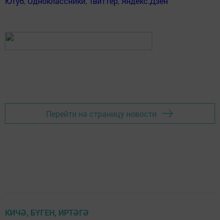
Ютуб
,
Одноклассники
,
Твиттер
,
Яндекс.Дзен
Перейти на страницу новости
КИЧӘ, БҮГЕН, ИРТӘГӘ