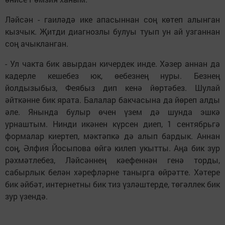
Ләйсән - гаиләдә ике апасыннан соң көтеп алынган
кызчык. Җитди диагнозлы булуы туып ун ай узганнан
соң ачыкланган.
- Ул чакта бик авырдан кичердек инде. Хәзер аннан да
кадерле кешебез юк, өебезнең нуры. Безнең
йолдызыбыз, Феябыз дип кенә йөртәбез. Шулай
әйткәнне бик ярата. Балалар бакчасына да йөреп алды
әле. Янында булыр өчен үзем дә шунда эшкә
урнаштым. Нинди икәнен күрсен диеп, 1 сентябрьгә
формалар киертеп, мәктәпкә дә алып бардык. Аннан
соң, Әлфия Йосыпова өйгә килеп укытты. Аңа бик зур
рәхмәтлебез, Ләйсәннең кәефеннән генә торды,
сабырлык белән хәрефләрне танырга өйрәтте. Хәтере
бик әйбәт, интернетны бик тиз үзләштерде, төгәллек бик
зур үзендә.