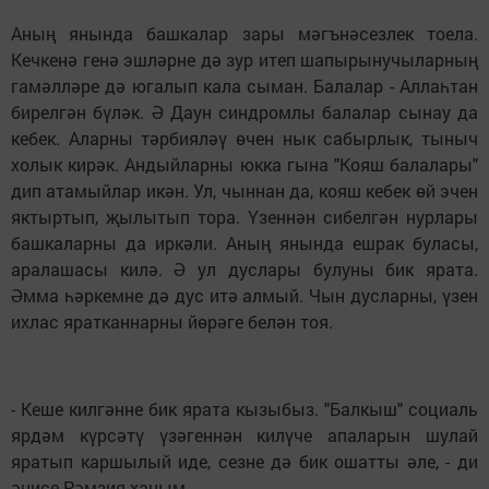
Аның янында башкалар зары мәгънәсезлек тоела.
Кечкенә генә эшләрне дә зур итеп шапырынучыларның
гамәлләре дә югалып кала сыман. Балалар - Аллаһтан
бирелгән бүләк. Ә Даун синдромлы балалар сынау да
кебек. Аларны тәрбияләү өчен нык сабырлык, тыныч
холык кирәк. Андыйларны юкка гына "Кояш балалары"
дип атамыйлар икән. Ул, чыннан да, кояш кебек өй эчен
яктыртып, җылытып тора. Үзеннән сибелгән нурлары
башкаларны да иркәли. Аның янында ешрак буласы,
аралашасы килә. Ә ул дуслары булуны бик ярата.
Әмма һәркемне дә дус итә алмый. Чын дусларны, үзен
ихлас яратканнарны йөрәге белән тоя.
- Кеше килгәнне бик ярата кызыбыз. "Балкыш" социаль
ярдәм күрсәтү үзәгеннән килүче апаларын шулай
яратып каршылый иде, сезне дә бик ошатты әле, - ди
әнисе Рәмзия ханым.