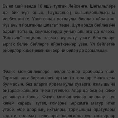
Быел май аенда 18 яшь тулган Ләйсәнгә. Шөгыльләре
дә бик күп аның. Гәүдәсенең сыгылмалылыгына
исебез китте. Үзлегеннән катлаулы биюләр өйрәнгән.
Күз ачып йомганчы шпагат төшә. Шул арада бәйләвенә
барып тотына, компьютерда уйнап алырга да өлгерә.
"Балкыш" социаль хезмәт күрсәтү үзәге белгечләре
ыргак белән бәйләргә өйрәткәннәр үзен. Ул бәйләгән
әйберләр кибетнекеннән бер ни белән дә аерылмый.
Физик мөмкинлекләре чиклән­гәннәр арабызда яши.
Тормыш алга барган саен артып та торалар. Ничек кенә
булмасын, без аларга ярдәм кулы сузарга, язмышына
битараф калырга тиеш түгелбез. Алар да безнең кебек
үк яшәүгә хаклы. Физик мөмкинлекләр чикләнү - ул
хөкем карары түгел, гомерне һәркемгә матур итеп
үтәсе. Әле аларның ихтыяры, тормышны яратулары
гадәти, сәламәт кешеләргә караганда күп тапкырлар