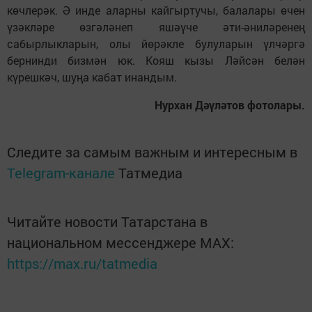
көчлерәк. Ә инде аларны кайгыртучы, балалары өчен
үзәкләре өзгәләнеп яшәүче әти-әниләренең
сабырлыкларын, олы йөрәкле булуларын үлчәргә
бернинди бизмән юк. Кояш кызы Ләйсән белән
күрешкәч, шуңа кабат инандым.
Нурхан Дәүләтов фотолары.
Следите за самым важным и интересным в
Telegram-канале
Татмедиа
Читайте новости Татарстана в
национальном мессенджере MАХ:
https://max.ru/tatmedia