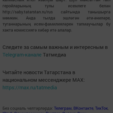
геройларының тулы исемлеге белән
http://saby.tatarstan.ru/rus cайтында танышырга
мөмкин. Анда тылда эшләгән әти-әниләре,
туганнарының исем-фамилияләрен тапмау­чылар бу
хакта комиссиягә хәбәр итә алалар.
Следите за самым важным и интересным в
Telegram-канале
Татмедиа
Читайте новости Татарстана в
национальном мессенджере MАХ:
https://max.ru/tatmedia
Без социаль челтәрләрдә:
Телеграм
,
ВКонтакте
,
ТикТок
,