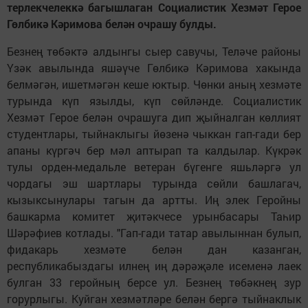
терлекчелеккә багышлаган Социалистик Хезмәт Герое
Гөлбикә Кәримова белән очрашу булды.
Безнең төбәктә алдынгы сыер савучы, Теләче районы
Үзәк авылында яшәүче Гөлбикә Кәримова хакында
белмәгән, ишетмәгән кеше юктыр. Чөнки аның хезмәте
турында күп язылды, күп сөйләнде. Социалистик
Хезмәт Герое белән очрашуга дип җыйналган көллият
студентлары, тыйнаклыгы йөзенә чыккан гап-гади бер
апаны күргәч бер мәл аптырап та калдылар. Күкрәк
тулы орден-медальле ветеран бүгенге яшьләргә ул
чордагы эш шартлары турында сөйли башлагач,
кызыксынулары тагын да артты. Иң элек Геройны
башкарма комитет җитәкчесе урынбасары Таһир
Шәрәфиев котлады. "Гап-гади татар авылыннан булып,
фидакарь хезмәте белән дан казанган,
республикабыздагы илнең иң дәрәҗәле исеменә лаек
булган 33 геройның берсе ул. Безнең төбәкнең зур
горурлыгы. Куйган хезмәтләре белән бергә тыйнаклык