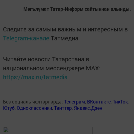
Мәгълүмат Татар-Информ сайтыннан алынды.
Следите за самым важным и интересным в
Telegram-канале
Татмедиа
Читайте новости Татарстана в
национальном мессенджере MАХ:
https://max.ru/tatmedia
Без социаль челтәрләрдә:
Телеграм
,
ВКонтакте
,
ТикТок
,
Ютуб
,
Одноклассники
,
Твиттер
,
Яндекс.Дзен