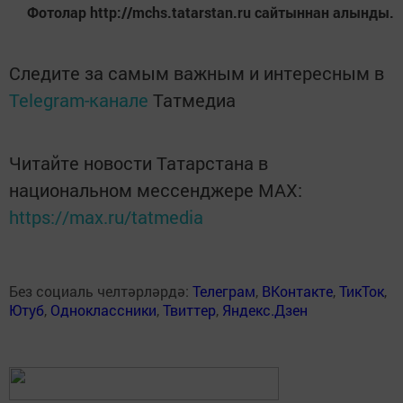
Фотолар http://mchs.tatarstan.ru cайтыннан алынды.
Следите за самым важным и интересным в
Telegram-канале
Татмедиа
Читайте новости Татарстана в
национальном мессенджере MАХ:
https://max.ru/tatmedia
Без социаль челтәрләрдә:
Телеграм
,
ВКонтакте
,
ТикТок
,
Ютуб
,
Одноклассники
,
Твиттер
,
Яндекс.Дзен