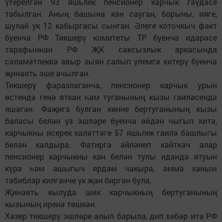
үтерелгән 93 яшьлек пенсионер карчык гәүдәсе
табылган. Аның башына кан сауган, борыны, ияге,
шулай ук 12 кабыргасы сынган. Әлеге коточкыч факт
буенча РФ Тикшерү комитеты ТР буенча идарәсе
тарафыннан РФ ҖК саксызлык аркасында
сәламәтлеккә авыр зыян салып үлемгә китерү буенча
җинаять эше ачылган.
Тикшерү фаразлаганча, пенсионер карчык урын
өстендә генә яткан һәм туганының кызы гаиләсендә
яшәгән. Фаҗига булган көнне бертуганының кызы
баласы белән үз эшләре буенча өйдән чыгып китә,
карчыкны исерек халәттәге 57 яшьлек гаилә башлыгы
белән калдыра. Фатирга әйләнеп кайткач алар
пенсионер карчыкны кан белән тулы идәндә ятуын
күрә һәм ашыгыч ярдәм чакыра, әмма ханым
табиблар килгәнче үк җан биргән була.
Җинаять кылуда шик карчыкның бертуганының
кызының иренә төшкән.
Хәзер тикшерү эшләре алып барыла, дип хәбәр итә РФ