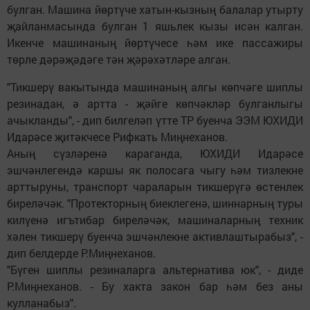
булган. Машина йөртүче хатын-кызның балалар утырту
җайланмасында булган 1 яшьлек кызы исән калган.
Икенче машинаның йөртүчесе һәм ике пассажиры
төрле дәрәҗәдәге тән җәрәхәтләре алган.
"Тикшерү вакытында машинаның алгы көпчәге шиплы
резинадан, ә артта - җәйге көпчәкләр булганлыгы
ачыкланды", - дип билгеләп үтте ТР буенча ЭЭМ ЮХИДИ
Идарәсе җитәкчесе Рифкать Миңнеханов.
Аның сүзләренә караганда, ЮХИДИ Идарәсе
эшчәнлегендә каршы як полосага чыгу һәм тизлекне
арттыруны, транспорт чараларын тикшерүгә өстенлек
биреләчәк. "Протекторның биеклегенә, шиннарның туры
килүенә игътибар биреләчәк, машиналарның техник
хәлен тикшерү буенча эшчәнлекне активлаштырабыз", -
дип белдерде Р.Миңнеханов.
"Бүген шиплы резиналарга альтернатива юк", - диде
Р.Миңнеханов. - Бу хакта закон бар һәм без аны
кулланабыз".