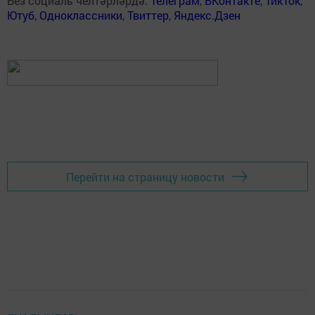
Без социаль челтәрләрдә:
Телеграм
,
ВКонтакте
,
ТикТок
,
Ютуб
,
Одноклассники
,
Твиттер
,
Яндекс.Дзен
Перейти на страницу новости