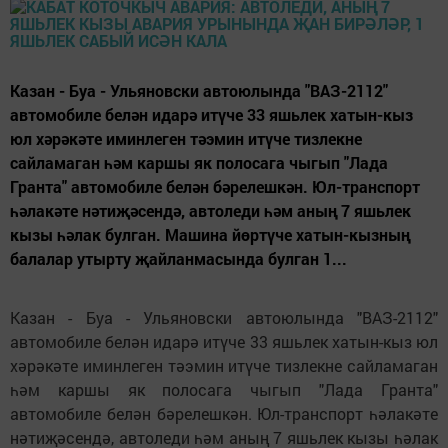
Казан - Буа - Ульяновски автоюлында "ВАЗ-2112"
автомобиле белән идарә итүче 33 яшьлек хатын-кыз
юл хәрәкәте иминлеген тәэмин итүче тизлекне
сайламаган һәм каршы як полосага чыгып "Лада
Гранта" автомобиле белән бәрелешкән. Юл-транспорт
һәлакәте нәтиҗәсендә, автоледи һәм аның 7 яшьлек
кызы һәлак булган. Машина йөртүче хатын-кызның
балалар утырту җайланмасында булган 1...
Казан - Буа - Ульяновски автоюлында "ВАЗ-2112"
автомобиле белән идарә итүче 33 яшьлек хатын-кыз юл
хәрәкәте иминлеген тәэмин итүче тизлекне сайламаган
һәм каршы як полосага чыгып "Лада Гранта"
автомобиле белән бәрелешкән. Юл-транспорт һәлакәте
нәтиҗәсендә, автоледи һәм аның 7 яшьлек кызы һәлак