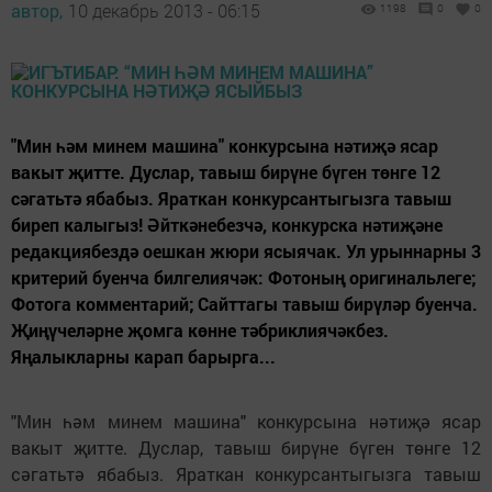
автор,
10 декабрь 2013 - 06:15
1198
0
0
"Мин һәм минем машина" конкурсына нәтиҗә ясар
вакыт җитте. Дуслар, тавыш бирүне бүген төнге 12
сәгатьтә ябабыз. Яраткан конкурсантыгызга тавыш
биреп калыгыз! Әйткәнебезчә, конкурска нәтиҗәне
редакциябездә оешкан жюри ясыячак. Ул урыннарны 3
критерий буенча билгелиячәк: Фотоның оригинальлеге;
Фотога комментарий; Сайттагы тавыш бирүләр буенча.
Җиңүчеләрне җомга көнне тәбриклиячәкбез.
Яңалыкларны карап барырга...
"Мин һәм минем машина" конкурсына нәтиҗә ясар
вакыт җитте. Дуслар, тавыш бирүне бүген төнге 12
сәгатьтә ябабыз. Яраткан конкурсантыгызга тавыш