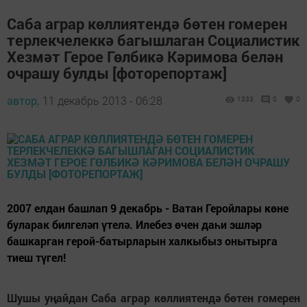
Саба аграр көллиятендә бөтен гомерен
терлекчелеккә багышлаган Социалистик
Хезмәт Герое Гөлбикә Кәримова белән
очрашу булды [фоторепортаж]
автор,
11 декабрь 2013 - 06:28
1333
0
0
2007 елдан башлап 9 декабрь - Ватан Геройлары көне
буларак билгеләп үтелә. Илебез өчен даһи эшләр
башкарган герой-батырларын халкыбыз онытырга
тиеш түгел!
Шушы уңайдан Саба аграр көллиятендә бөтен гомерен