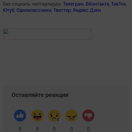
Без социаль челтәрләрдә:
Телеграм
,
ВКонтакте
,
ТикТок
,
Ютуб
,
Одноклассники
,
Твиттер
,
Яндекс.Дзен
Оставляйте реакции
0
0
0
0
0