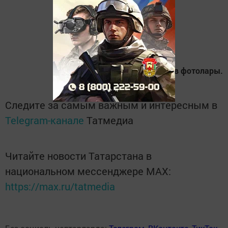
Нурхан Дәүләтов фотолары.
Следите за самым важным и интересным в
Telegram-канале
Татмедиа
Читайте новости Татарстана в
национальном мессенджере MАХ:
https://max.ru/tatmedia