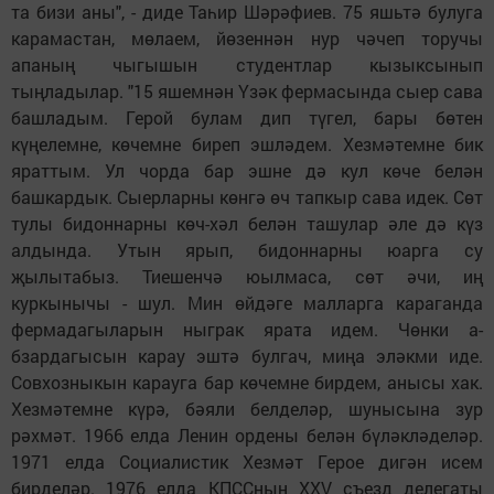
та бизи аны", - диде Таһир Шәрәфиев. 75 яшьтә булуга
карамастан, мөлаем, йөзеннән нур чәчеп торучы
апаның чыгышын студентлар кызыксынып
тыңладылар. "15 яшемнән Үзәк фермасында сыер сава
башладым. Герой булам дип түгел, бары бөтен
күңелемне, көчемне биреп эшләдем. Хезмәтемне бик
яраттым. Ул чорда бар эшне дә кул көче белән
башкардык. Сыерларны көнгә өч тапкыр сава идек. Сөт
тулы бидоннарны көч-хәл белән ташулар әле дә күз
алдында. Утын ярып, бидоннарны юарга су
җылытабыз. Тиешенчә юылмаса, сөт әчи, иң
куркынычы - шул. Мин өйдәге малларга караганда
фермадагыларын ныг­рак ярата идем. Чөнки а­
бзардагысын карау эштә булгач, миңа эләкми иде.
Совхозныкын карау­га бар көчемне бирдем, анысы хак.
Хезмәтемне күрә, бәяли белделәр, шунысына зур
рәхмәт. 1966 елда Ленин ордены белән бүләкләделәр.
1971 елда Социалистик Хезмәт Герое дигән исем
бирделәр. 1976 елда КПССның XXV съезд делегаты