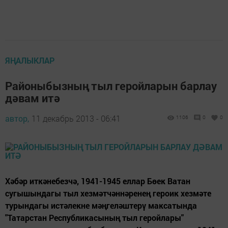
ЯҢАЛЫКЛАР
Районыбызның тыл геройларын барлау
дәвам итә
автор,
11 декабрь 2013 - 06:41
1106
0
0
Хәбәр иткәнебезчә, 1941-1945 еллар Бөек Ватан
сугышындагы тыл хезмәтчәннәренең героик хезмәте
турындагы истәлекне мәңгеләштерү максатында
"Татарстан Республикасының тыл геройлары"