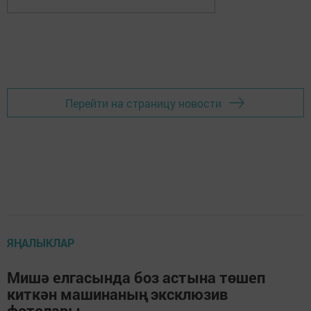
Перейти на страницу новости
ЯҢАЛЫКЛАР
Мишә елгасында боз астына төшеп
киткән машинаның эксклюзив
фотолары