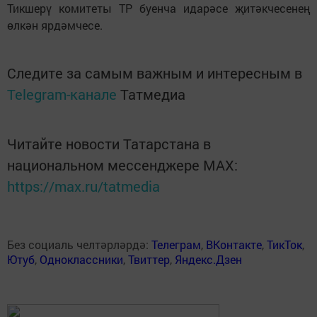
Тикшерү комитеты ТР буенча идарәсе җитәкчесенең
өлкән ярдәмчесе.
Следите за самым важным и интересным в
Telegram-канале
Татмедиа
Читайте новости Татарстана в
национальном мессенджере MАХ:
https://max.ru/tatmedia
Без социаль челтәрләрдә:
Телеграм
,
ВКонтакте
,
ТикТок
,
Ютуб
,
Одноклассники
,
Твиттер
,
Яндекс.Дзен