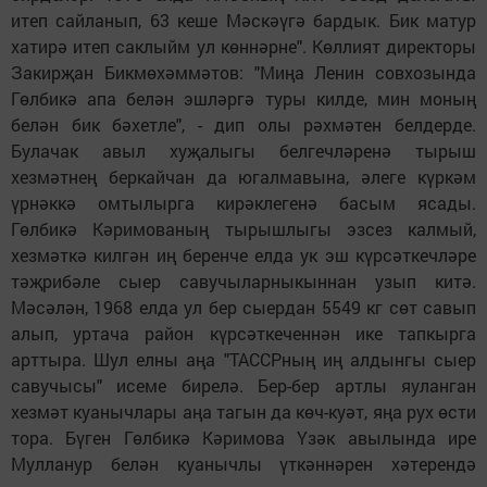
итеп сайланып, 63 кеше Мәскәүгә бардык. Бик матур
хатирә итеп саклыйм ул көннәрне". Көллият директоры
Закирҗан Бикмөхәммәтов: "Миңа Ленин совхозында
Гөлбикә апа белән эшләргә туры килде, мин моның
белән бик бәхетле", - дип олы рәхмәтен белдерде.
Булачак авыл хуҗалыгы белгечләренә тырыш
хезмәтнең беркайчан да югалмавына, әлеге күркәм
үрнәккә омтылырга кирәклегенә басым ясады.
Гөлбикә Кәримованың тырышлыгы эзсез калмый,
хезмәткә килгән иң беренче елда ук эш күрсәткечләре
тәҗрибәле сыер савучыларныкыннан узып китә.
Мәсәлән, 1968 елда ул бер сыердан 5549 кг сөт савып
алып, уртача район күрсәткеченнән ике тапкырга
арттыра. Шул елны аңа "ТАССРның иң алдынгы сыер
савучысы" исеме бирелә. Бер-бер артлы яуланган
хезмәт куанычлары аңа тагын да көч-куәт, яңа рух өсти
тора. Бүген Гөлбикә Кәримова Үзәк авылында ире
Мулланур белән куанычлы үткәннәрен хәтерендә