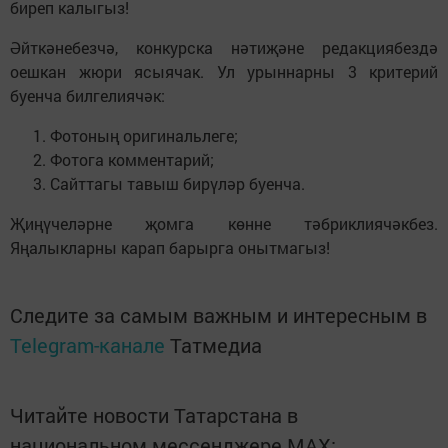
биреп калыгыз!
Әйткәнебезчә, конкурска нәтиҗәне редакциябездә
оешкан жюри ясыячак. Ул урыннарны 3 критерий
буенча билгелиячәк:
Фотоның оригинальлеге;
Фотога комментарий;
Сайттагы тавыш бирүләр буенча.
Җиңүчеләрне җомга көнне тәбриклиячәкбез.
Яңалыкларны карап барырга онытмагыз!
Следите за самым важным и интересным в
Telegram-канале
Татмедиа
Читайте новости Татарстана в
национальном мессенджере MАХ: