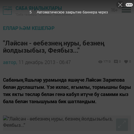
САБА ЯҢАЛЫКЛАРЫ
16+
4
Автоматическое закрытие баннера через
"Саба таңнары" газетасы - Саба районы
ЕЛЛАР ҺӘМ КЕШЕЛӘР
"Ләйсән - өебезнең нуры, безнең
йолдызыбыз, Феябыз..."
автор,
11 декабрь 2013 - 06:47
1713
0
0
Сабаның Яшьләр урамында яшәүче Ләйсән Зарипова
белән дуслаштым. Үзе ихлас, ягымлы, тормышны бары
тик якты төсләр белән генә кабул итүче бу самими кыз
бала белән танышуыма бик шатландым.