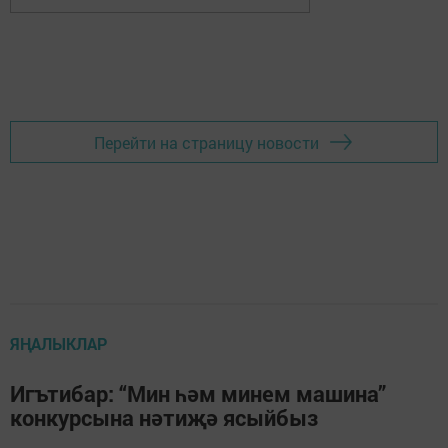
Перейти на страницу новости
ЯҢАЛЫКЛАР
Игътибар: “Мин һәм минем машина”
конкурсына нәтиҗә ясыйбыз