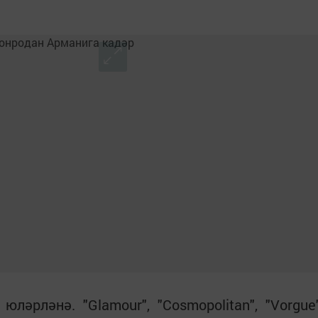
ләрләнә. "Glamour", "Cosmopolitan", "Vorgue