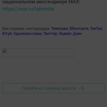
национальном мессенджере MАХ:
https://max.ru/tatmedia
Без социаль челтәрләрдә:
Телеграм
,
ВКонтакте
,
ТикТок
,
Ютуб
,
Одноклассники
,
Твиттер
,
Яндекс.Дзен
Перейти на страницу новости