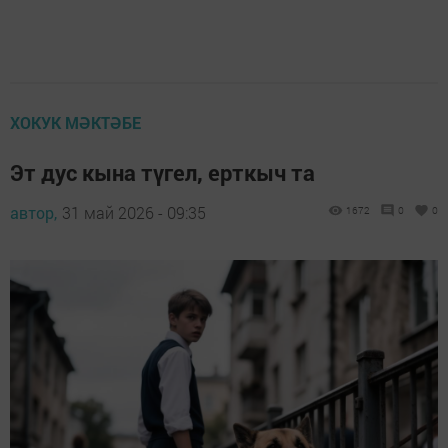
ХОКУК МӘКТӘБЕ
Эт дус кына түгел, ерткыч та
автор,
31 май 2026 - 09:35
1672
0
0