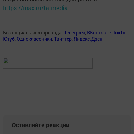
https://max.ru/tatmedia
Без социаль челтәрләрдә:
Телеграм
,
ВКонтакте
,
ТикТок
,
Ютуб
,
Одноклассники
,
Твиттер
,
Яндекс.Дзен
Оставляйте реакции