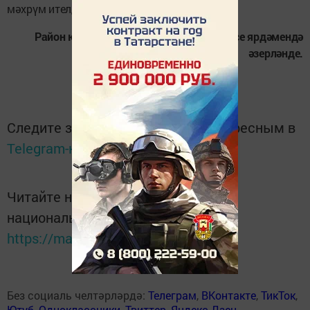
мәхрүм ителде.
Район юл хәрәкәте иминлеге комиссиясе ярдәмендә
әзерләнде.
Следите за самым важным и интересным в
Telegram-канале
Татмедиа
Читайте новости Татарстана в
национальном мессенджере MАХ:
https://max.ru/tatmedia
Без социаль челтәрләрдә:
Телеграм
,
ВКонтакте
,
ТикТок
,
Ютуб
,
Одноклассники
,
Твиттер
,
Яндекс.Дзен