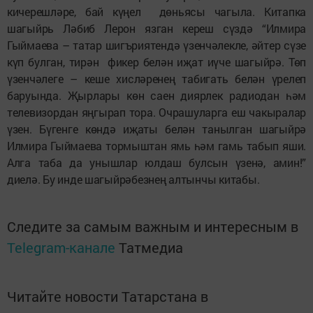
кичерешләре, бай күңел дөньясы чагыла. Китапка
шагыйрь Ләбиб Лерон язган кереш сүздә “Илмира
Гыймаева – татар шигъриятендә үзенчәлекле, әйтер сүзе
күп булган, тирән фикер белән иҗат иүче шагыйрә. Төп
үзенчәлеге – кеше хисләренең табигать белән үрелеп
баруында. Җырлары көн саен диярлек радиодан һәм
телевизордан яңгырап тора. Очрашуларга еш чакыралар
үзен. Бүгенге көндә иҗаты белән танылган шагыйрә
Илмира Гыймаева тормыштан ямь һәм гамь табып яши.
Алга таба да унышлар юлдаш булсын үзенә, амин!”
диелә. Бу инде шагыйрәбезнең алтынчы китабы.
Следите за самым важным и интересным в
Telegram-канале
Татмедиа
Читайте новости Татарстана в