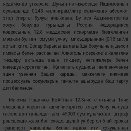
ярдәмендә үткәрелә. Шуның нәтиҗәсендә Падимовның
сулышында 0,248 миллиграм/литр күләмендә абсолют
этил спирты булуы ачыклана. Бу исә Административ
хокук бозулар турындагы Россия Федерациясе
кодексының 12.8 маддәсенә искәрмәдә билгеләнгән
мөмкин булган гомуми үлчәү микъдарыннан (0,16 мг/л)
артып китә. Болар барысы да кагыйдә бозучының шәхси
имзасы белән расланган. Алкоголь исереклеге халәтенә
тикшерү актында аның тикшерү нәтиҗәләре белән
килешүе күрсәтелгән. Җәмәгать судьясы гаепләнүченең
эшен үзеннән башка карады, мәхкәмәгә килмәве
процессуаль хокукларын гамәлгә ашырудан баш тарту
дип бәяләнде.
Максим Падимов КоАПның 12.8нче статьясы 1нче
өлешендә каралган административ хокук бозу кылуда
гаепле дип танылды һәм 45000 сум күләмендә штраф
рәвешендә җәза билгеләде, шулай ук бер ел 6 ай срокка
транспорт чаралары белән идарә итү хокукыннан