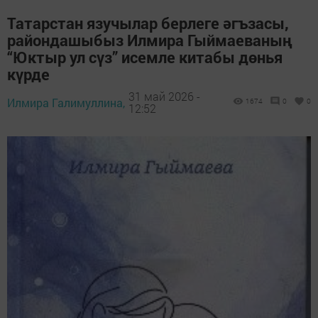
Татарстан язучылар берлеге әгъзасы,
райондашыбыз Илмира Гыймаеваның
“Юктыр ул сүз” исемле китабы дөнья
күрде
31 май 2026 -
Илмира Галимуллина,
1674
0
0
12:52