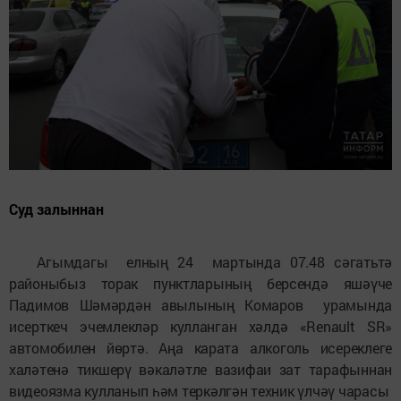
Суд залыннан
Агымдагы елның 24 мартында 07.48 сәгатьтә
районыбыз торак пунктларының берсендә яшәүче
Падимов Шәмәрдән авылының Комаров урамында
исерткеч эчемлекләр кулланган хәлдә «Renault SR»
автомобилен йөртә. Аңа карата алкоголь исереклеге
халәтенә тикшерү вәкаләтле вазифаи зат тарафыннан
видеоязма кулланып һәм теркәлгән техник үлчәү чарасы