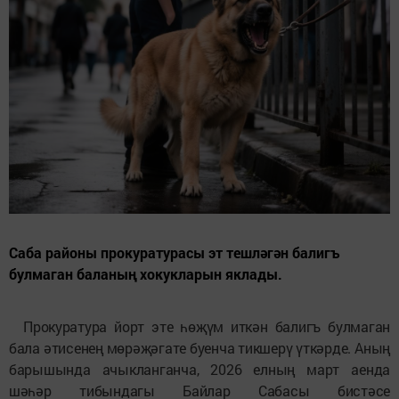
Саба районы прокуратурасы эт тешләгән балигъ
булмаган баланың хокукларын яклады.
Прокуратура йорт эте һөҗүм иткән балигъ булмаган
бала әтисенең мөрәҗәгате буенча тикшерү үткәрде. Аның
барышында ачыкланганча, 2026 елның март аенда
шәһәр тибындагы Байлар Сабасы бистәсе