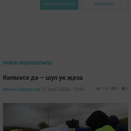
Отправить
Авторизоваться
РАЙОН ЯҢАЛЫКЛАРЫ
Килмәсә дә – шул ук җәза
Фәнил Мәүлетов,
31 май 2026 - 13:54
1703
0
0