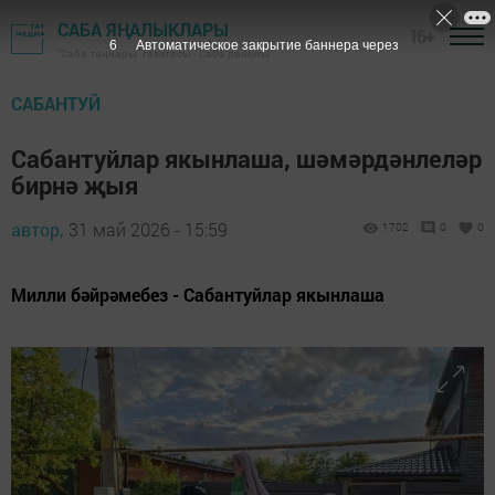
САБА ЯҢАЛЫКЛАРЫ
16+
4
Автоматическое закрытие баннера через
"Саба таңнары" газетасы - Саба районы
САБАНТУЙ
Сабантуйлар якынлаша, шәмәрдәнлеләр
бирнә җыя
автор,
31 май 2026 - 15:59
1702
0
0
Милли бәйрәмебез - Сабантуйлар якынлаша