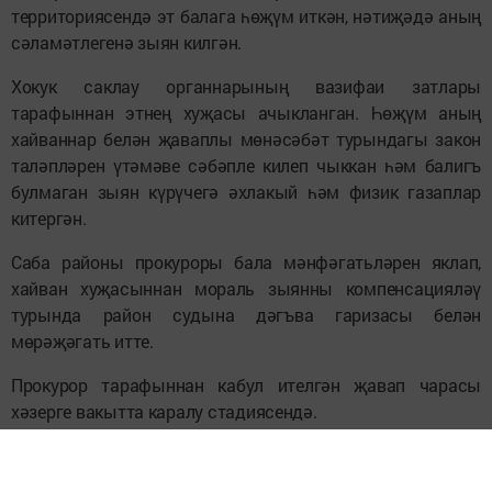
территориясендә эт балага һөҗүм иткән, нәтиҗәдә аның
сәламәтлегенә зыян килгән.
Хокук саклау органнарының вазифаи затлары
тарафыннан этнең хуҗасы ачыкланган. Һөҗүм аның
хайваннар белән җаваплы мөнәсәбәт турындагы закон
таләпләрен үтәмәве сәбәпле килеп чыккан һәм балигъ
булмаган зыян күрүчегә әхлакый һәм физик газаплар
китергән.
Саба районы прокуроры бала мәнфәгатьләрен яклап,
хайван хуҗасыннан мораль зыянны компенсацияләү
турында район судына дәгъва гаризасы белән
мөрәҗәгать итте.
Прокурор тарафыннан кабул ителгән җавап чарасы
хәзерге вакытта каралу стадиясендә.
Моннан тыш, Саба территориаль ветеринария
куркынычсызлыгы һәм дәүләт күзәтчелеге бүлеге