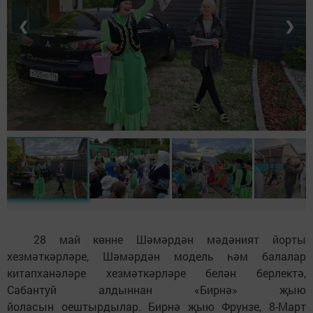
❮
❯
28 май көнне Шәмәрдән мәдәният йорты
хезмәткәрләре, Шәмәрдән модель һәм балалар
китапханәләре хезмәткәрләре белән берлектә,
Сабантуй алдыннан «Бирнә» җыю
йоласын оештырдылар. Бирнә җыю Фрунзе, 8-Март