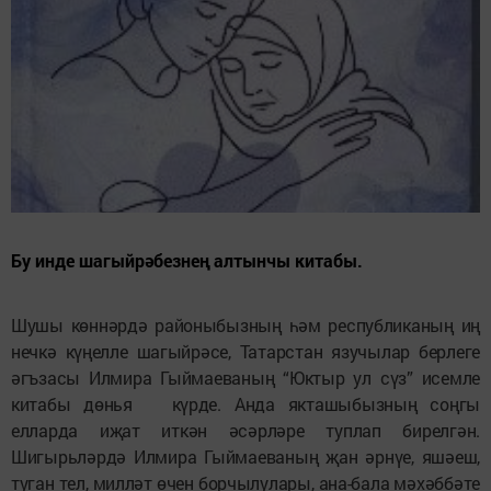
Бу инде шагыйрәбезнең алтынчы китабы.
Шушы көннәрдә районыбыз­ның һәм республиканың иң
нечкә күңелле шагыйрәсе, Татарстан язучылар берлеге
әгъзасы Илмира Гыймаеваның “Юктыр ул сүз” исемле
китабы дөнья күрде. Анда якташыбызның соңгы
елларда иҗат иткән әсәрләре туплап бирелгән.
Шигырьләрдә Илмира Гыймаеваның җан әрнүе, яшәеш,
туган тел, милләт өчен борчылулары, ана-бала мәхәббәте