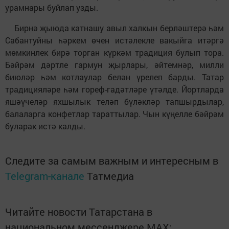
урамнары буйлап узды.
Бирнә җыюда катнашу авыл халкын берләштерә һәм
Сабантуйны һәркем өчен истәлекле вакыйга итәргә
мөмкинлек бирә торган күркәм традиция булып тора.
Бәйрәм дәртле гармун җырлары, әйтемнәр, милли
биюләр һәм котлаулар белән үрелеп барды. Татар
традицияләре һәм гореф-гадәтләре үтәлде. Йортларда
яшәүчеләр яхшылык теләп бүләкләр тапшырдылар,
балаларга конфетлар тараттылар. Чын күңелле бәйрәм
буларак истә калды.
Следите за самым важным и интересным в
Telegram-канале
Татмедиа
Читайте новости Татарстана в
национальном мессенджере MАХ: